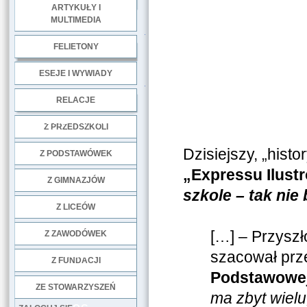
ARTYKUŁY I
MULTIMEDIA
.
FELIETONY
ESEJE I WYWIADY
.
RELACJE
DOBRE PRAKTYKI
Z PRZEDSZKOLI
Dzisiejszy, „hist
Z PODSTAWÓWEK
„Expressu Ilus
Z GIMNAZJÓW
szkole – tak nie
Z LICEÓW
[…] – Przyszł
Z ZAWODÓWEK
szacował prz
NGO
Z FUNDACJI
Podstawowej
ZE STOWARZYSZEŃ
ma zbyt wielu