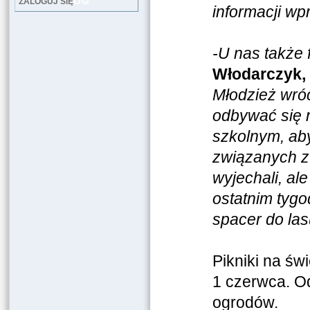
LOG
ZALOGUJ SIĘ
informacji wpr
-U nas także
Włodarczyk, 
Młodzież wróc
odbywać się 
szkolnym, ab
związanych z
wyjechali, al
ostatnim tygo
spacer do las
Pikniki na św
1 czerwca. Od
ogrodów.