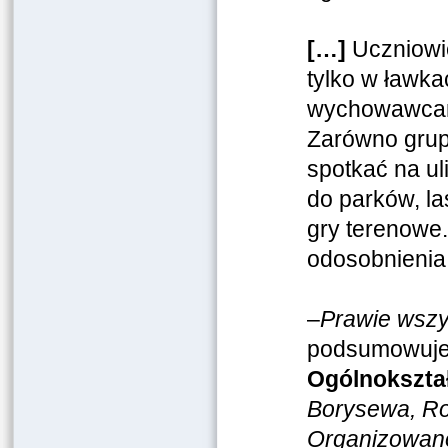
[…]
Uczniowie
tylko w ławka
wychowawcami
Zarówno grup
spotkać na ul
do parków, la
gry terenowe.
odosobnienia,
–
Prawie wszy
podsumowuj
Ogólnokszta
Borysewa, Ro
Organizowano