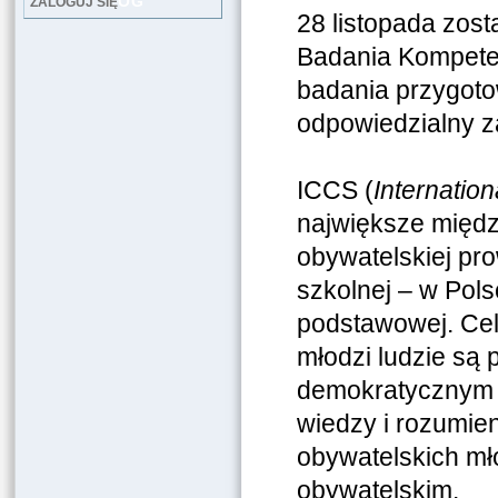
LOG
ZALOGUJ SIĘ
28 listopada zos
Badania Kompeten
badania przygot
odpowiedzialny z
ICCS (
Internatio
największe międ
obywatelskiej p
szkolnej – w Pol
podstawowej. Cel
młodzi ludzie są 
demokratycznym s
wiedzy i rozumien
obywatelskich mł
obywatelskim.