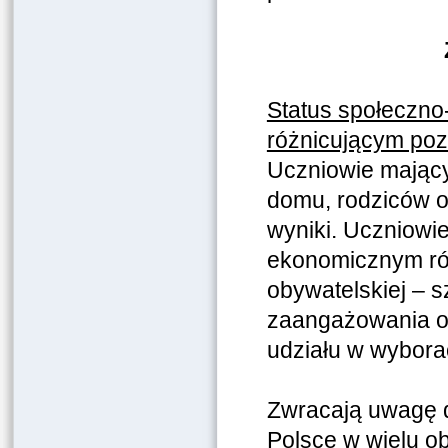
Status społeczn
różnicującym poz
Uczniowie mający
domu, rodziców o
wyniki. Uczniowi
ekonomicznym róż
obywatelskiej – s
zaangażowania ob
udziału w wybora
Zwracają uwagę d
Polsce w wielu o