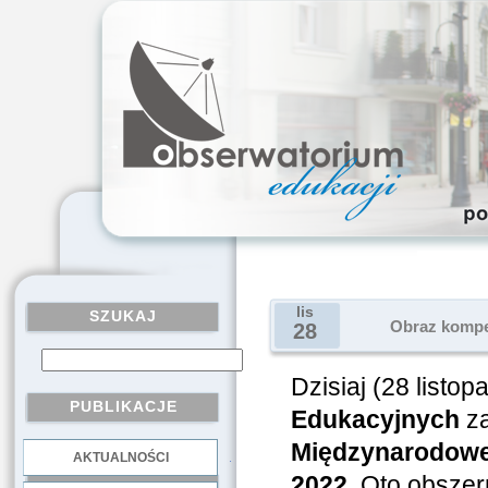
lis
SZUKAJ
Obraz kompet
28
Dzisiaj (28 listo
PUBLIKACJE
Edukacyjnych
za
Międzynarodowe
AKTUALNOŚCI
.
2022.
Oto obszern