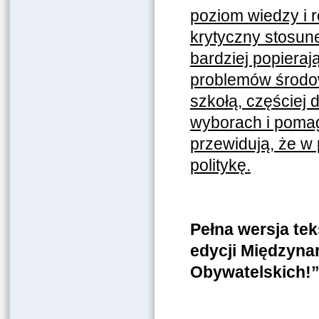
poziom wiedzy i r
krytyczny stosun
bardziej popiera
problemów środow
szkołą, częściej 
wyborach i pomag
przewidują, że w
politykę.
Pełna wersja tek
edycji Międzyn
Obywatelskich!