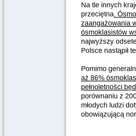
Na tle innych kr
przeciętna
. Ósmo
zaangażowania w 
ósmoklasistów ws
najwyższy odset
Polsce nastąpił 
Pomimo generalni
aż 86% ósmoklasi
pełnoletności bę
porównaniu z 2009
młodych ludzi do
obowiązującą no