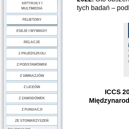
ARTYKUŁY I
tych badań – pod
MULTIMEDIA
.
FELIETONY
ESEJE I WYWIADY
.
RELACJE
DOBRE PRAKTYKI
Z PRZEDSZKOLI
Z PODSTAWÓWEK
Z GIMNAZJÓW
Z LICEÓW
ICCS 20
Z ZAWODÓWEK
Międzynarod
NGO
Z FUNDACJI
ZE STOWARZYSZEŃ