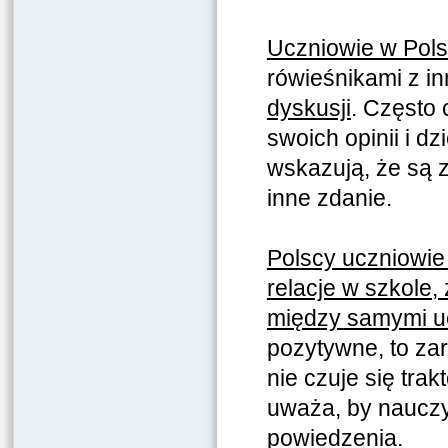
Uczniowie w Pol
rówieśnikami z i
dyskusji
. Często 
swoich opinii i dz
wskazują, że są 
inne zdanie.
Polscy uczniowie
relacje w szkole,
między samymi u
pozytywne, to za
nie czuje się tra
uważa, by nauczyc
powiedzenia.