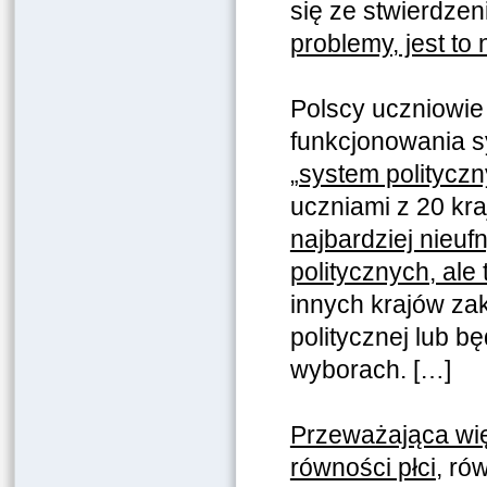
się ze stwierdze
problemy, jest to
Polscy uczniowie
funkcjonowania s
„system polityczn
uczniami z 20 kr
najbardziej nieuf
politycznych, ale 
innych krajów zak
politycznej lub 
wyborach. […]
Przeważająca wi
równości płci
, ró