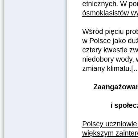
etnicznych. W po
ósmoklasistów wy
Wśród pięciu pr
w Polsce jako duż
cztery kwestie z
niedobory wody, w
zmiany klimatu.[
Zaangażowani
i społe
Polscy uczniowie 
większym zainter