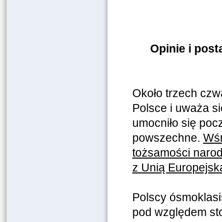
Opinie i pos
Około trzech czw
Polsce i uważa s
umocniło się pocz
powszechne.
Wśr
tożsamości narodo
z Unią Europejsk
Polscy ósmoklasiś
pod względem sto