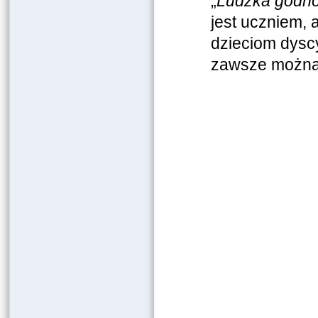
„
Ludzka godno
jest uczniem,
dzieciom dyscy
zawsze można 