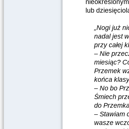
nieokreślonym 
lub dziesięciol
„Nogi już n
nadal jest w
przy całej k
– Nie przecz
miesiąc? C
Przemek wzr
końca klasy
– No bo Prz
Śmiech prze
do Przemka
– Stawiam c
wasze wczor