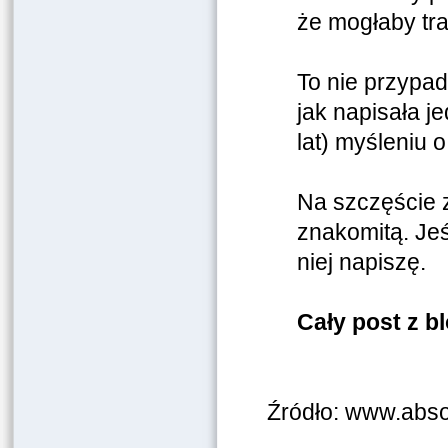
że mogłaby tra
To nie przypade
jak napisała j
lat) myśleniu 
Na szczęście 
znakomitą. Jeś
niej napiszę.
Cały post z 
Źródło: www.abso