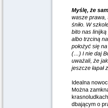
Myślę, że sam
wasze prawa, 
śniło. W szko
bito nas linijk
albo trzciną na
położyć się na
(…) I nie daj 
uważali, że jak
jeszcze łapał 
Idealna nowoc
Można zamknąć
krasnoludkach 
dbającym o pr