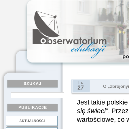
lis
SZUKAJ
O „zbrojony
27
Jest takie polskie
PUBLIKACJE
się świeci
”. Prze
wartościowe, co 
AKTUALNOŚCI
.