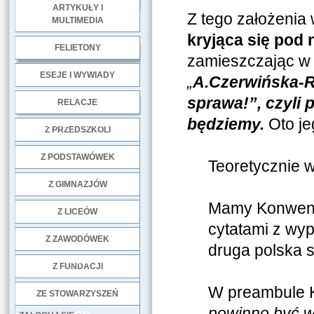
ARTYKUŁY I
Z tego założenia 
MULTIMEDIA
.
kryjąca się pod
FELIETONY
zamieszczając w 
ESEJE I WYWIADY
„
A.Czerwińska-R
.
sprawa!”, czyli
RELACJE
będziemy.
Oto je
DOBRE PRAKTYKI
Z PRZEDSZKOLI
Z PODSTAWÓWEK
Teoretycznie ws
Z GIMNAZJÓW
Mamy Konwencj
Z LICEÓW
cytatami z wy
Z ZAWODÓWEK
druga polska s
NGO
Z FUNDACJI
W preambule Ko
ZE STOWARZYSZEŃ
powinno być w