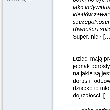
LOG
ZALOGUJ SIĘ
jako indywidu
ideałów zawar
szczególności 
równości i sol
Super, nie? […
Dzieci mają p
jednak dorosł
na jakie są je
dorośli i odpo
dziecko to mło
dojrzałości! […