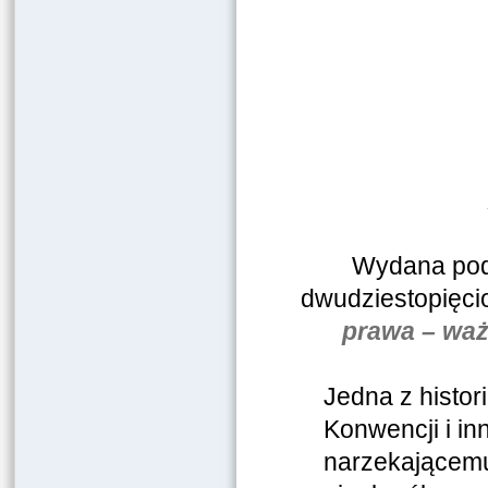
Wydana pod 
dwudziestopięci
prawa – wa
Jedna z histor
Konwencji i i
narzekającemu