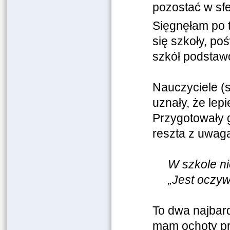
pozostać w sf
Sięgnęłam po 
się szkoły, po
szkół podstaw
Nauczyciele (s
uznały, że lep
Przygotowały g
reszta z uwag
W szkole ni
„Jest oczyw
To dwa najbard
mam ochoty pr