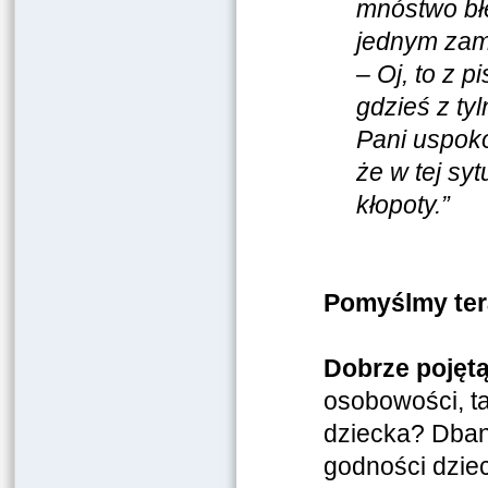
mnóstwo błę
jednym za
– Oj, to z p
gdzieś z ty
Pani uspoko
że w tej sy
kłopoty.
”
Pomyślmy ter
Dobrze pojętą
osobowości, t
dziecka? Dban
godności dzie