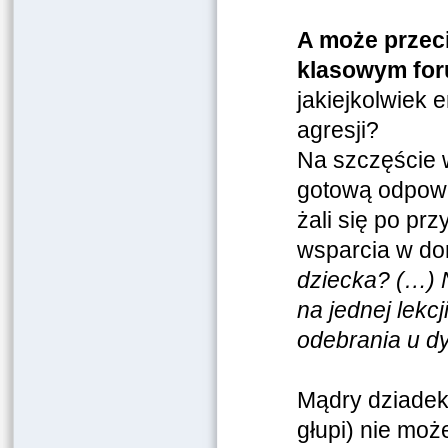
A może przec
klasowym fo
jakiejkolwiek 
agresji?
Na szczęście 
gotową odpowi
żali się po pr
wsparcia w dom
dziecka? (…) N
na jednej lekcj
odebrania u dy
Mądry dziadek 
głupi) nie może