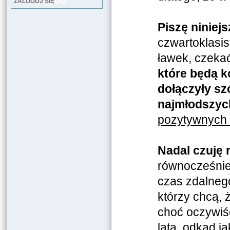
LOG
ZALOGUJ SIĘ
Piszę niniejs
czwartoklasis
ławek, czekać
które będą k
dołączyły sz
najmłodszyc
pozytywnych n
Nadal czuję
równocześnie 
czas zdalneg
którzy chcą, 
choć oczywiś
lata, odkąd j