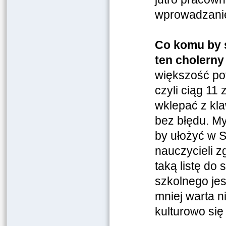
wprowadzanie
Co komu by s
ten cholerny
większość pot
czyli ciąg 1
wklepać z kla
bez błędu. My
by ułożyć w S
nauczycieli 
taką listę do
szkolnego jes
mniej warta 
kulturowo s