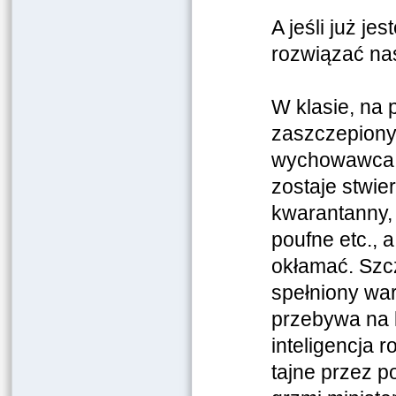
A jeśli już j
rozwiązać na
W klasie, na
zaszczepionyc
wychowawca m
zostaje stwie
kwarantanny, 
poufne etc., 
okłamać. Szcz
spełniony wa
przebywa na k
inteligencja 
tajne przez p