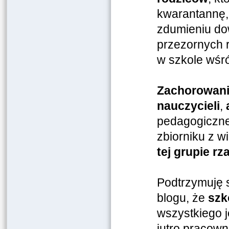
kwarantannę, 
zdumieniu dow
przezornych r
w szkole wśr
Zachorowani
nauczycieli
,
pedagogiczneg
zbiorniku z w
tej grupie r
Podtrzymuję s
blogu, że
szk
wszystkiego 
jutro pracown