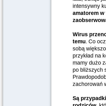
intensywny ku
amatorem w t
zaobserwowa
Wirus przeno
temu
. Co ocz
sobą większoś
przykład na k
mamy dużo za
po bliższych
Prawdopodobn
zachorowań w
Są przypadki
rodziców
, kt