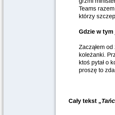
grzmi ministe
Teams razem 
którzy szczepi
Gdzie w tym 
Zacząłem od 
koleżanki. Pr
ktoś pytał o 
proszę to zda
Cały tekst „
Tańc