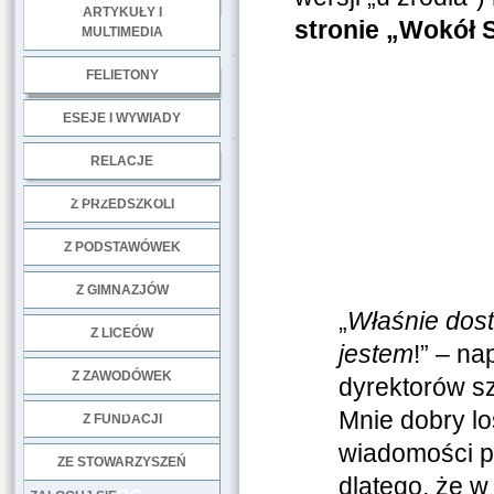
ARTYKUŁY I
stronie „Wokół 
MULTIMEDIA
.
FELIETONY
ESEJE I WYWIADY
.
RELACJE
DOBRE PRAKTYKI
Z PRZEDSZKOLI
Z PODSTAWÓWEK
Z GIMNAZJÓW
„
Właśnie dos
Z LICEÓW
jestem
!” – n
Z ZAWODÓWEK
dyrektorów s
NGO
Mnie dobry los
Z FUNDACJI
wiadomości p
ZE STOWARZYSZEŃ
dlatego, że w