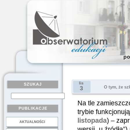
lis
SZUKAJ
O tym, że sz
3
Na tle zamieszczo
PUBLIKACJE
trybie funkcjonuj
listopada
) – zap
AKTUALNOŚCI
.
wersji „u źródła”