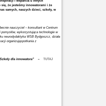
nspiracji i wsparcia u innych
 się, że jesteśmy innowatorami i że
as samych, naszych dzieci, szkoły, w
obecnie nauczyciel – konsultant w Centrum
 i pomysłów, wykorzystująca technologie w
unku neurodydaktyka WSB Bydgoszcz, działa
kacji organizująspotkania z
do Szkoły dla innowatora” –
TUTAJ