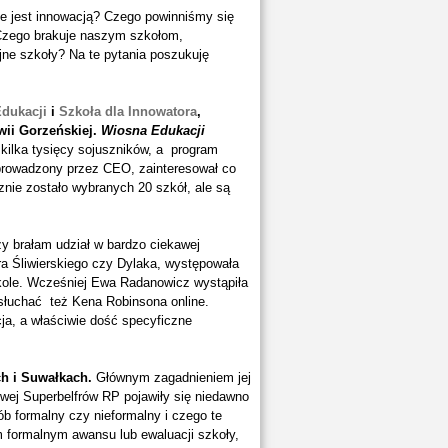
e jest innowacją? Czego powinniśmy się
Czego brakuje naszym szkołom,
jne szkoły? Na te pytania poszukuję
dukacji
i
Szkoła dla Innowatora
,
ii Gorzeńskiej.
Wiosna Edukacji
kilka tysięcy sojuszników, a program
prowadzony przez CEO, zainteresował co
znie zostało wybranych 20 szkół, ale są
y brałam udział w bardzo ciekawej
a Śliwierskiego czy Dylaka, występowała
zkole. Wcześniej Ewa Radanowicz wystąpiła
łuchać też Kena Robinsona online.
a, a właściwie dość specyficzne
ch i Suwałkach.
Głównym zagadnieniem jej
owej Superbelfrów RP pojawiły się niedawno
b formalny czy nieformalny i czego te
 formalnym awansu lub ewaluacji szkoły,