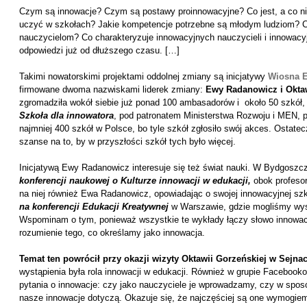
Czym są innowacje? Czym są postawy proinnowacyjne? Co jest, a co ni
uczyć w szkołach? Jakie kompetencje potrzebne są młodym ludziom? 
nauczycielom? Co charakteryzuje innowacyjnych nauczycieli i innowacy
odpowiedzi już od dłuższego czasu. […]
Takimi nowatorskimi projektami oddolnej zmiany są inicjatywy
Wiosna E
firmowane dwoma nazwiskami liderek zmiany:
Ewy Radanowicz i Oktaw
zgromadziła wokół siebie już ponad 100 ambasadorów i około 50 szkół, 
Szkoła dla innowatora
, pod patronatem Ministerstwa Rozwoju i MEN, 
najmniej 400 szkół w Polsce, bo tyle szkół zgłosiło swój akces. Ostatec
szanse na to, by w przyszłości szkół tych było więcej.
Inicjatywą Ewy Radanowicz interesuje się też świat nauki. W Bydgoszcz
konferencji naukowej o Kulturze innowacji w edukacji,
obok profesor
na niej również Ewa Radanowicz, opowiadając o swojej innowacyjnej s
na konferencji Edukacji Kreatywnej
w Warszawie, gdzie mogliśmy wys
Wspominam o tym, ponieważ wszystkie te wykłady łączy słowo innowacj
rozumienie tego, co określamy jako innowacja.
Temat ten powrócił przy okazji wizyty Oktawii Gorzeńskiej w Sejna
wystąpienia była rola innowacji w edukacji. Również w grupie Facebook
pytania o innowacje: czy jako nauczyciele je wprowadzamy, czy w sposó
nasze innowacje dotyczą. Okazuje się, że najczęściej są one wymogiem