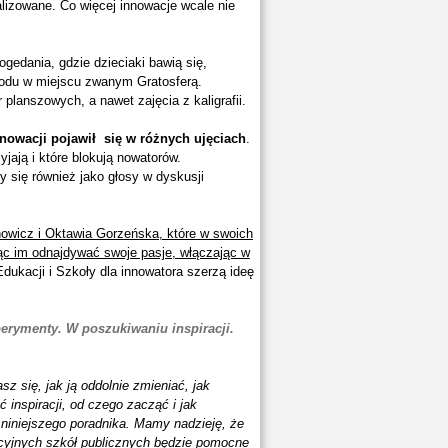
lizowane. Co więcej innowacje wcale nie
gedania, gdzie dzieciaki bawią się,
odu w miejscu zwanym Gratosferą.
planszowych, a nawet zajęcia z kaligrafii.
nowacji pojawił się w różnych ujęciach
.
jają i które blokują nowatorów.
 się również jako głosy w dyskusji
wicz i Oktawia Gorzeńska, które w swoich
jąc im odnajdywać swoje pasje, włączając w
ukacji i Szkoły dla innowatora szerzą ideę
perymenty.
W poszukiwaniu inspiracji.
z się, jak ją oddolnie zmieniać, jak
 inspiracji, od czego zacząć i jak
 niniejszego poradnika. Mamy nadzieję, że
acyjnych szkół publicznych będzie pomocne