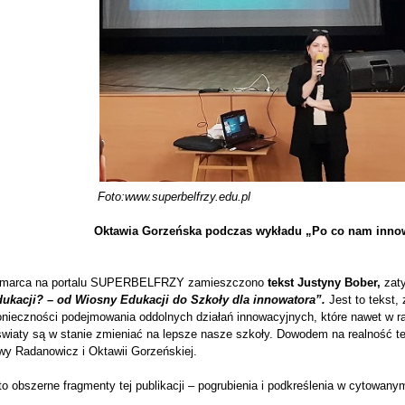
Foto:www.superbelfrzy.edu.pl
ktawia Gorzeńska podczas wykładu „Po co nam innowacj
 marca na portalu SUPERBELFRZY zamieszczono
tekst Justyny Bober,
zaty
dukacji? – od Wiosny Edukacji do Szkoły dla innowatora”.
Jest to tekst,
onieczności podejmowania oddolnych działań innowacyjnych, które nawet w
wiaty są w stanie zmieniać na lepsze nasze szkoły. Dowodem na realność tej
wy Radanowicz i Oktawii Gorzeńskiej.
o obszerne fragmenty tej publikacji – pogrubienia i podkreślenia w cytowany