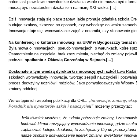
natomiast prawdziwie nowatorskie działania wcale nie muszą być sforma
muszą być nowatorskim działaniem na miarę XXI wieku. […]
Dziś innowacją stają się place zabaw, jakie promuje gdańska szkoła Creo
budując szałasy, skacząc po oponach, czy wchodząc do wraku samoch
Innowacją staje się wprowadzanie zajęć z ceramiki, czy stosowanie gier 
Na konferencji o kulturze innowacji na UKW w Bydgoszczy temat in
Była mowa o innowacjach i pseudoinnowacjach, o warunkach, które sprzy
Osamotnienie nauczyciela, brak zrozumienia, niechęć do zmiany pojawiły
podczas
spotkania z Oktawią Gorzeńską w Sejnach.[…]
Doskonale o tym wiedzą dyrektorki innowacyjnych szkół
Ewa Radano
szkołach wprowadzały innowacje, tworząc zespół nauczycieli i pozwala
proces decyzyjny uczniów i rodziców.
Jako pomysłodawczynie Wiosny Ed
zmiany oddolnej.
We wstępie ich wspólnej publikacji dla ORE:
„
Innowacje, zmiany, eks
Poradnik dla dyrektorów szkół i nauczyciel
i”
możemy przeczytać:
Jeśli również uważasz, że szkoła potrzebuje zmiany, i zastanawias
budować klimat sprzyjający wprowadzaniu innowacji, gdzie szukać
zaplanować kolejne działania, to zachęcamy Cię do przeczytania
nasze osobiste doświadczenie liderek zmiany, dyrektorek innow