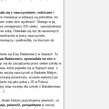
ła się z nauczycielami, rodzicami i
e innowacje w edukacji są potrzebne, bo
nam sobie dziś wyobrazić. Dlatego w jej
ejsze umiejętności XXI wieku: samodzielność
nie sobą. Odwołała się też do wiosennych
ogowskazów w pracy nauczyciela.
eniaczy i podkreśliła, że kluczem do
wienie się Ewy Radanowicz w Sejnach. To
wa Radanowicz​ opowiadała na nim o
ąc się do zarządzanej przez siebie szkoły w
wa, która pojawiła się w Sejnach wraz z
zez wizytę nauczycieli w Radowie Małym,
 zmiana przestrzeni, uczenie wartości) po
azła się jako jedna z 20 w Polsce.
ejny etap rozwoju dla szkoły z Bakałarzewa,
 […]
y, dzięki którym pozyskujemy pewność, co
asje, pewność, perspektywa
w naszej