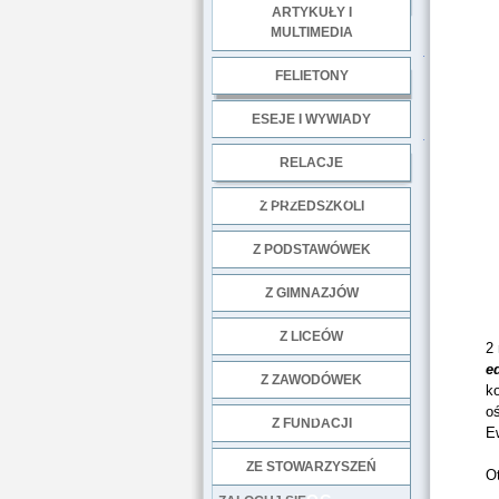
ARTYKUŁY I
MULTIMEDIA
.
FELIETONY
ESEJE I WYWIADY
.
RELACJE
DOBRE PRAKTYKI
Z PRZEDSZKOLI
Z PODSTAWÓWEK
O
Z GIMNAZJÓW
Z LICEÓW
2
e
Z ZAWODÓWEK
k
oś
NGO
Z FUNDACJI
E
ZE STOWARZYSZEŃ
Ot