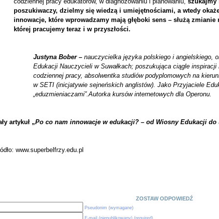
codziennej pracy edukatorów, w diagnozowaniu i planowaniu,
szukajmy i
poszukiwaczy, dzielmy się wiedzą i umiejętnościami, a wtedy okaże
innowacje, które wprowadzamy mają głęboki sens – służą zmianie n
której pracujemy teraz i w przyszłości.
Justyna Bober –
nauczycielka języka polskiego i angielskiego, 
Edukacji Nauczycieli w Suwałkach; poszukująca ciągle inspiracji
codziennej pracy, absolwentka studiów podyplomowych na kier
w SETI (inicjatywie sejneńskich anglistów). Jako Przyjaciele Edu
„eduzmieniaczami”.Autorka kursów internetowych dla Operonu.
ły artykuł „
Po co nam innowacje w edukacji? – od Wiosny Edukacji 
ódło: www.superbelfrzy.edu.pl
ZOSTAW ODPOWIEDŹ
Pseudonim (wymagane)
E-mail (niepublikowany) (required)