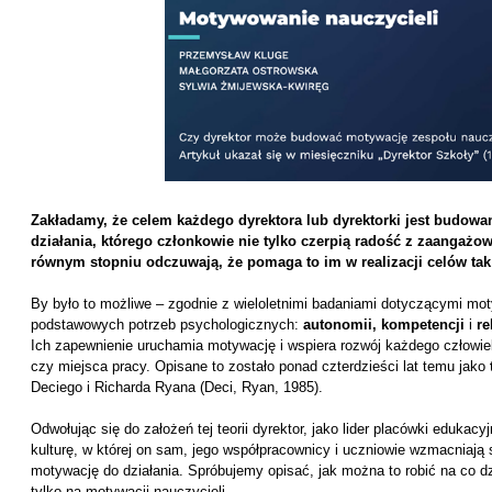
Zakładamy, że celem każdego dyrektora lub dyrektorki jest budo
działania, którego członkowie nie tylko czerpią radość z zaangażow
równym stopniu odczuwają, że pomaga to im w realizacji celów tak
By było to możliwe – zgodnie z wieloletnimi badaniami dotyczącymi mot
podstawowych potrzeb psychologicznych:
autonomii, kompetencji
i
re
Ich zapewnienie uruchamia motywację i wspiera rozwój każdego człowiek
czy miejsca pracy. Opisane to zostało ponad czterdzieści lat temu jako
Deciego i Richarda Ryana (Deci, Ryan, 1985).
Odwołując się do założeń tej teorii dyrektor, jako lider placówki eduka
kulturę, w której on sam, jego współpracownicy i uczniowie wzmacniają 
motywację do działania. Spróbujemy opisać, jak można to robić na co d
tylko na motywacji nauczycieli.