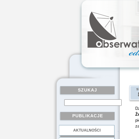
s
SZUKAJ
D
Ż
PUBLIKACJE
p
za
AKTUALNOŚCI
.