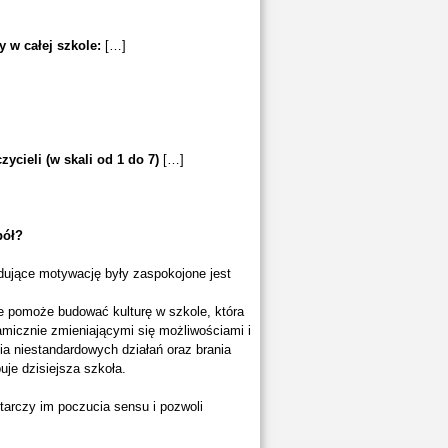
y w całej szkole:
[…]
ycieli (w skali od 1 do 7)
[…]
pół?
dujące motywację były zaspokojone jest
ie pomoże budować kulturę w szkole, która
amicznie zmieniającymi się możliwościami i
a niestandardowych działań oraz brania
je dzisiejsza szkoła.
starczy im poczucia sensu i pozwoli