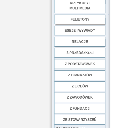
ARTYKUŁY I
MULTIMEDIA
.
FELIETONY
ESEJE I WYWIADY
.
RELACJE
DOBRE PRAKTYKI
Z PRZEDSZKOLI
Z PODSTAWÓWEK
Z GIMNAZJÓW
Z LICEÓW
Z ZAWODÓWEK
NGO
Z FUNDACJI
ZE STOWARZYSZEŃ