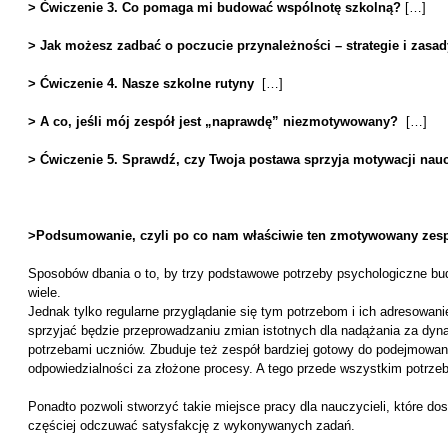
> Ćwiczenie 3. Co pomaga mi budować wspólnotę szkolną?
[…]
> Jak możesz zadbać o poczucie przynależności – strategie i zasad
> Ćwiczenie 4. Nasze szkolne rutyny
[…]
> A co, jeśli mój zespół jest „naprawdę” niezmotywowany?
[…]
> Ćwiczenie 5. Sprawdź, czy Twoja postawa sprzyja motywacji naucz
>Podsumowanie, czyli po co nam właściwie ten zmotywowany zes
Sposobów dbania o to, by trzy podstawowe potrzeby psychologiczne bu
wiele.
Jednak tylko regularne przyglądanie się tym potrzebom i ich adresowan
sprzyjać będzie przeprowadzaniu zmian istotnych dla nadążania za dyn
potrzebami uczniów. Zbuduje też zespół bardziej gotowy do podejmowani
odpowiedzialności za złożone procesy. A tego przede wszystkim potrzebu
Ponadto pozwoli stworzyć takie miejsce pracy dla nauczycieli, które do
częściej odczuwać satysfakcję z wykonywanych zadań.