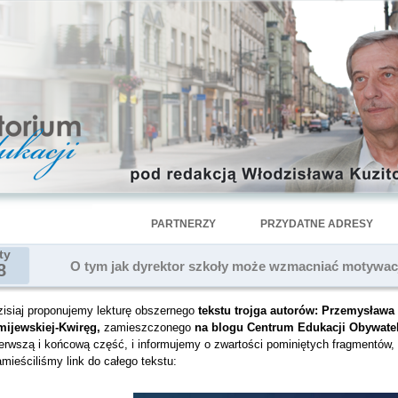
PARTNERZY
PRZYDATNE ADRESY
ty
O tym jak dyrektor szkoły może wzmacniać motywacj
8
zisiaj proponujemy lekturę obszernego
tekstu trojga autorów: Przemysława 
mijewskiej-Kwiręg,
zamieszczonego
na blogu Centrum Edukacji Obywatel
ierwszą i końcową część, i informujemy o zwartości pominiętych fragmentów,
mieściliśmy link do całego tekstu: