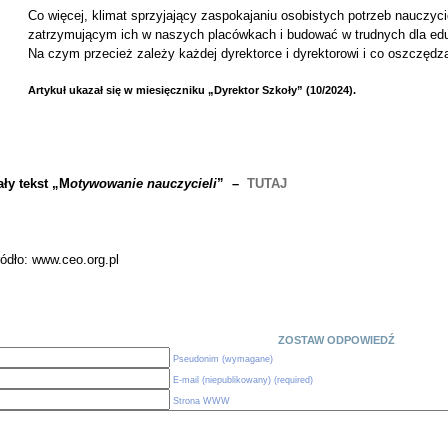
Co więcej, klimat sprzyjający zaspokajaniu osobistych potrzeb nauczyc
zatrzymującym ich w naszych placówkach i budować w trudnych dla eduk
Na czym przecież zależy każdej dyrektorce i dyrektorowi i co oszczędza
Artykuł ukazał się w miesięczniku „Dyrektor Szkoły” (10/2024).
ały tekst „M
otywowanie nauczycieli
” –
TUTAJ
ódło: www.ceo.org.pl
ZOSTAW ODPOWIEDŹ
Pseudonim (wymagane)
E-mail (niepublikowany) (required)
Strona WWW