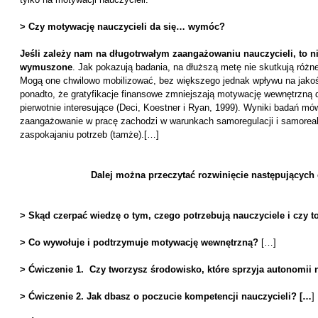
> Czy motywację nauczycieli da się… wymóc?
Jeśli zależy nam na długotrwałym zaangażowaniu nauczycieli, to 
wymuszone
. Jak pokazują badania, na dłuższą metę nie skutkują różn
Mogą one chwilowo mobilizować, bez większego jednak wpływu na jakoś
ponadto, że gratyfikacje finansowe zmniejszają motywację wewnętrzną 
pierwotnie interesujące (Deci, Koestner i Ryan, 1999). Wyniki badań mó
zaangażowanie w pracę zachodzi w warunkach samoregulacji i samoreal
zaspokajaniu potrzeb (tamże).[…]
Dalej można przeczytać rozwinięcie następujących c
> Skąd czerpać wiedzę o tym, czego potrzebują nauczyciele i czy t
> Co wywołuje i podtrzymuje motywację wewnętrzną?
[…]
> Ćwiczenie 1. Czy tworzysz środowisko, które sprzyja autonomii 
> Ćwiczenie 2. Jak dbasz o poczucie kompetencji nauczycieli? […
]