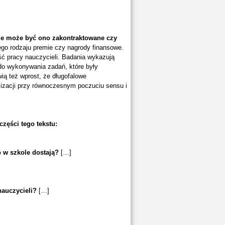
nie może być ono zakontraktowane czy
ego rodzaju premie czy nagrody finansowe.
ć pracy nauczycieli. Badania wykazują
do wykonywania zadań, które były
wią też wprost, że długofalowe
izacji przy równoczesnym poczuciu sensu i
zęści tego tekstu:
o w szkole dostają?
[…]
nauczycieli?
[…]