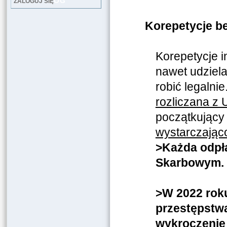
LOG
ZALOGUJ SIĘ
Korepetycje be
Korepetycje 
nawet udziel
robić legalni
rozliczana z
początkujący 
wystarczając
>Każda odpła
Skarbowym.
>W 2022 rok
przestępstw
wykroczenie 