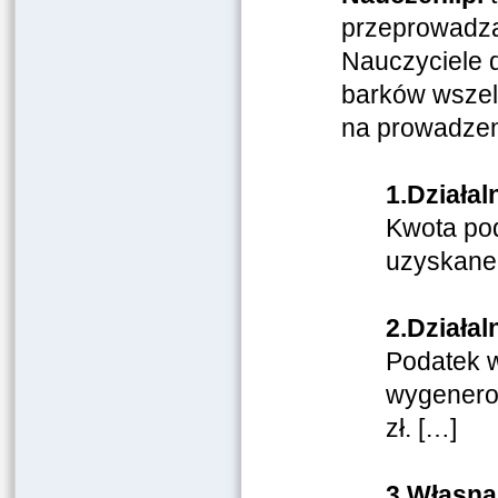
przeprowadza
Nauczyciele d
barków wszel
na prowadzen
1.Działa
Kwota pod
uzyskane
2.Działa
Podatek w
wygenerow
zł. […]
3.Własna