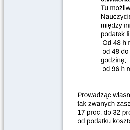
Tu możliw
Nauczycie
między in
podatek l
Od 48 h m
od 48 do 
godzinę;
od 96 h m
Prowadząc własną
tak zwanych zasa
17 proc. do 32 pr
od podatku koszt