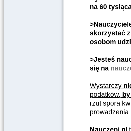
na 60 tysiąc
>Nauczyciele
skorzystać z
osobom udzie
>Jesteś nauc
się na
naucze
Wystarczy
ni
podatków,
by
rzut spora kw
prowadzenia k
Nauczeni.pl
t