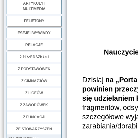
ARTYKUŁY I
MULTIMEDIA
.
FELIETONY
ESEJE I WYWIADY
.
RELACJE
Nauczycie
DOBRE PRAKTYKI
Z PRZEDSZKOLI
Z PODSTAWÓWEK
Dzisiaj
na „Port
Z GIMNAZJÓW
powinien przecz
Z LICEÓW
się udzielaniem 
Z ZAWODÓWEK
fragmentów, odsył
NGO
szczegółowe wyja
Z FUNDACJI
zarabiania/dorabi
ZE STOWARZYSZEŃ