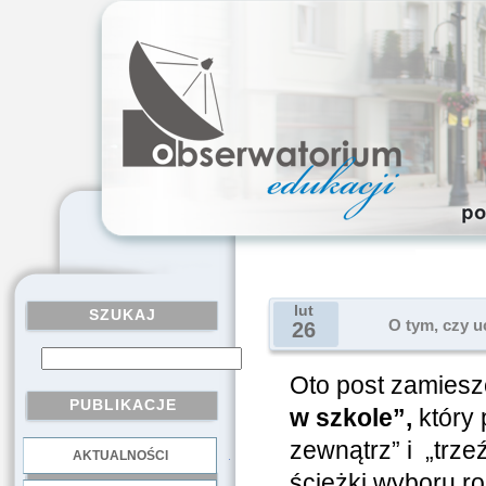
lut
SZUKAJ
O tym, czy u
26
Oto post zamiesz
PUBLIKACJE
w szkole”,
który 
zewnątrz” i „trz
AKTUALNOŚCI
.
ścieżki wyboru r