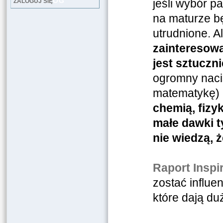
LOG
jeśli wybór p
ZALOGUJ SIĘ
na maturze bę
utrudnione. Al
zainteresow
jest sztucz
ogromny nacis
matematykę) 
chemią, fizy
małe dawki t
nie wiedzą, 
Raport Inspir
zostać influe
które dają d