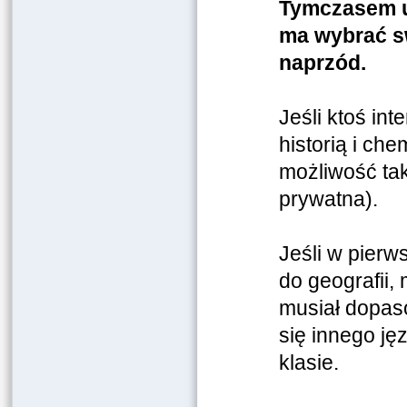
T
ymczasem uc
ma wybrać sw
naprzód.
Jeśli ktoś int
historią i che
możliwość tak
prywatna).
Jeśli w pierw
do geografii,
musiał dopaso
się innego j
klasie.