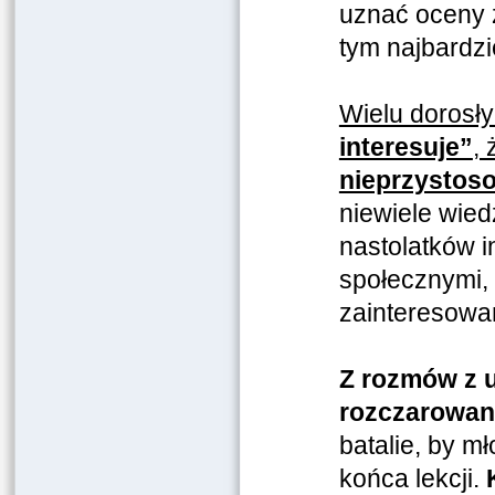
uznać oceny 
tym najbardzi
Wielu dorosł
interesuje”
, 
nieprzystoso
niewiele wie
nastolatków i
społecznymi, 
zainteresowań
Z rozmów z u
rozczarowani
batalie, by m
końca lekcji.