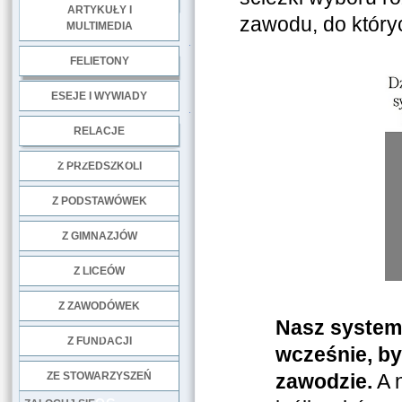
ARTYKUŁY I
zawodu, do który
MULTIMEDIA
.
FELIETONY
ESEJE I WYWIADY
.
RELACJE
DOBRE PRAKTYKI
Z PRZEDSZKOLI
Z PODSTAWÓWEK
Z GIMNAZJÓW
Z LICEÓW
Z ZAWODÓWEK
Nasz system 
NGO
Z FUNDACJI
wcześnie, by
ZE STOWARZYSZEŃ
zawodzie.
A n