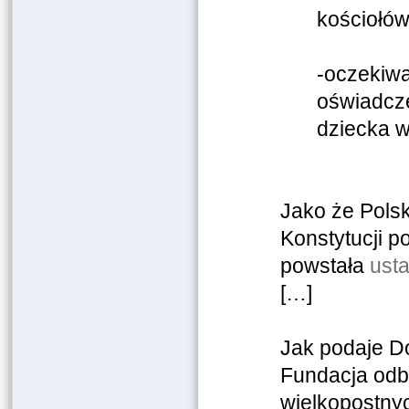
kościołów
-oczekiwa
oświadcze
dziecka w
Jako że Pols
Konstytucji po
powstała
ust
[…]
Jak podaje Do
Fundacja odbi
wielkopostnyc