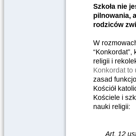
Szkoła nie j
pilnowania, 
rodziców zw
W rozmowach o
“Konkordat”,
religii i reko
Konkordat to 
zasad funkcjon
Kościół katol
Kościele i sz
nauki religii:
Art. 12 u