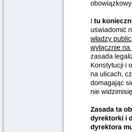
obowiązkowyc
I
tu konieczn
uświadomić ni
władzy public
wyłącznie na
zasada legali
Konstytucji i 
na ulicach, 
domagając się
nie widzimisi
Zasada ta obo
dyrektorki i 
dyrektora mu