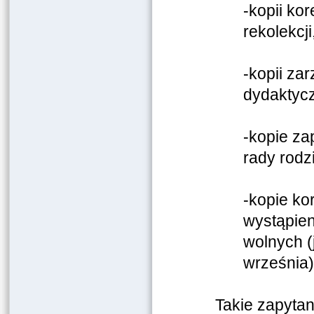
-kopii ko
rekolekcji
-kopii za
dydaktyc
-kopie za
rady rodz
-kopie k
wystąpien
wolnych (
września)
Takie zapyta