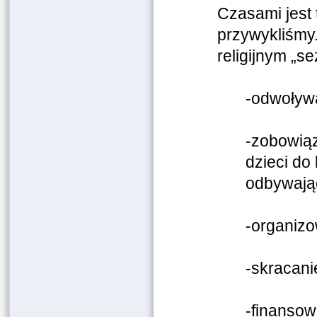
Czasami jest 
przywykliśmy.
religijnym „se
-odwoływa
-zobowią
dzieci do 
odbywając
-organizo
-skracanie
-finansow