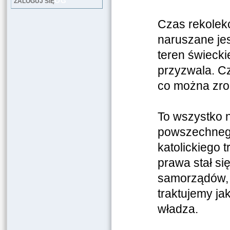
LOG
ZALOGUJ SIĘ
Czas rekolekc
naruszane jes
teren świeck
przyzwala. Cz
co można zrob
To wszystko 
powszechnego
katolickiego 
prawa stał si
samorządów, 
traktujemy ja
władza.