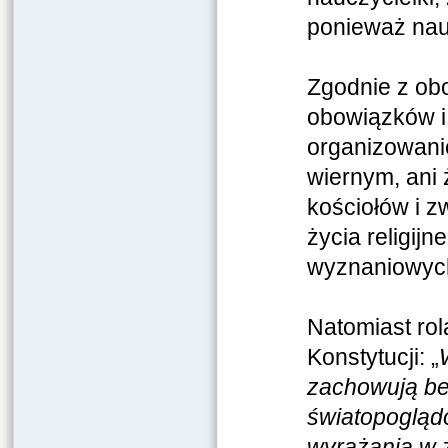
ponieważ nauc
Zgodnie z ob
obowiązków i 
organizowanie
wiernym, ani
kościołów i 
życia religij
wyznaniowyc
Natomiast rol
Konstytucji: „
zachowują be
światopoglądo
wyrażania w 