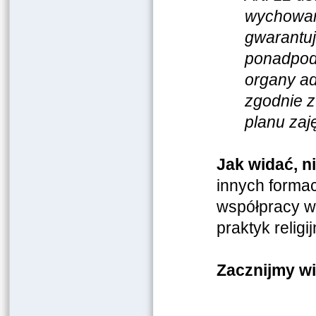
wychowani
gwarantuj
ponadpod
organy ad
zgodnie z
planu zaj
Jak widać, n
innych formac
współpracy w
praktyk religi
Zacznijmy wi