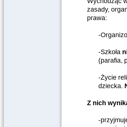
Wychodząc wi
zasady, organ
prawa:
-Organizo
-Szkoła
n
(parafia,
-Życie re
dziecka.
Z nich wynika
-przyjmu