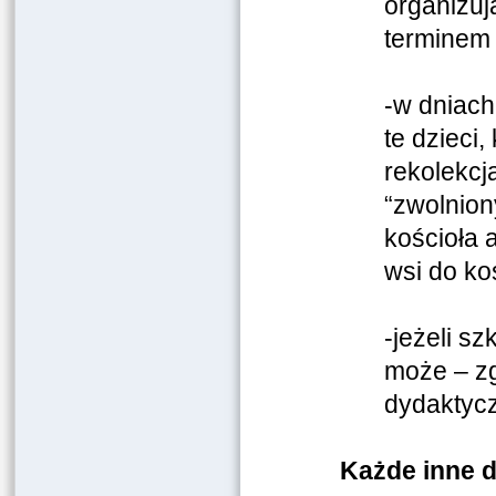
organizuj
terminem 
-w dniach
te dzieci,
rekolekcj
“zwolnion
kościoła 
wsi do ko
-jeżeli s
może – zg
dydaktycz
Każde inne d