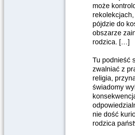
może kontrolo
rekolekcjach, 
pójdzie do ko
obszarze zain
rodzica. […]
Tu podnieść s
zwalniać z pr
religia, przy
świadomy wyb
konsekwencją
odpowiedzialn
nie dość kurio
rodzica pańs