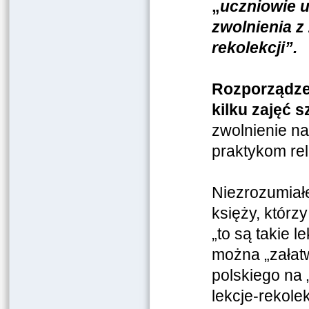
„
uczniowie u
zwolnienia z
rekolekcji”.
Rozporządzen
kilku zajęć 
zwolnienie na
praktykom rel
Niezrozumiałe 
księży, którz
„to są takie l
można „załatwi
polskiego na 
lekcje-rekole