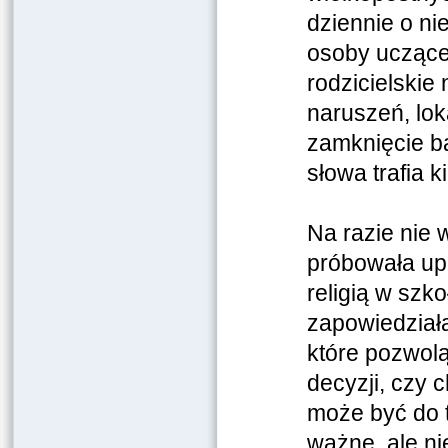
dziennie o ni
osoby uczące 
rodzicielski
naruszeń, lok
zamknięcie ba
słowa trafia 
Na razie nie 
próbowała up
religią w szk
zapowiedziała
które pozwol
decyzji, czy 
może być do t
ważne, ale ni