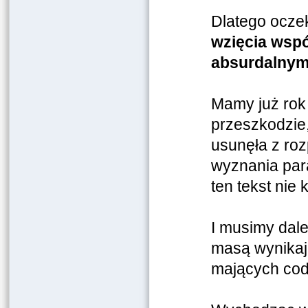
Dlatego oczek
wzięcia wspó
absurdalnym
Mamy już rok 
przeszkodzie
usunęła z ro
wyznania para
ten tekst nie
I musimy dale
masą wynikają
mających codz