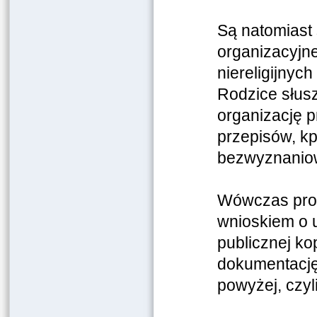
Są natomiast 
organizacyjne
niereligijnyc
Rodzice słus
organizację p
przepisów, kp
bezwyznanio
Wówczas propo
wnioskiem o u
publicznej ko
dokumentację 
powyżej, czyli