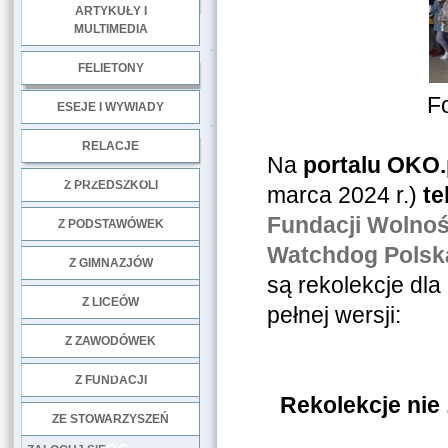
ARTYKUŁY I
MULTIMEDIA
.
FELIETONY
F
ESEJE I WYWIADY
.
RELACJE
Na
portalu OKO.
DOBRE PRAKTYKI
Z PRZEDSZKOLI
marca 2024 r.)
te
Fundacji Wolność
Z PODSTAWÓWEK
Watchdog Polsk
Z GIMNAZJÓW
są rekolekcje dla
Z LICEÓW
pełnej wersji:
Z ZAWODÓWEK
NGO
Z FUNDACJI
Rekolekcje nie
ZE STOWARZYSZEŃ