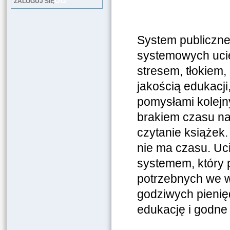
LOG
ZALOGUJ SIĘ
System publiczne
systemowych uciek
stresem, tłokiem
jakością edukacji
pomysłami kolejny
brakiem czasu na
czytanie książek.
nie ma czasu. Uc
systemem, który p
potrzebnych we w
godziwych pienięd
edukację i godne