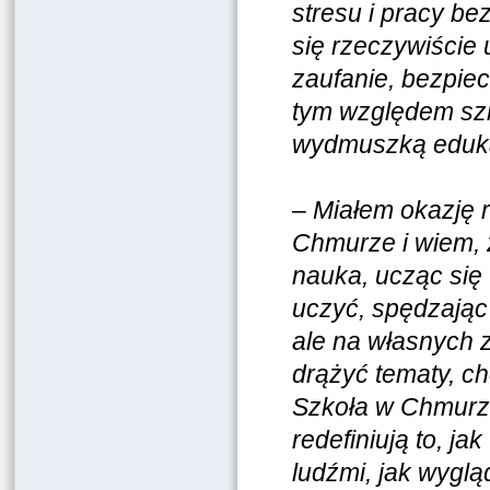
stresu i pracy be
się rzeczywiście 
zaufanie, bezpiec
tym względem szko
wydmuszką eduk
–
Miałem okazję 
Chmurze i wiem, 
nauka, ucząc się
uczyć, spędzając
ale na własnych 
drążyć tematy, ch
Szkoła w Chmurze
redefiniują to, j
ludźmi, jak wyglą