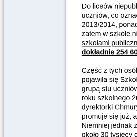
Do liceów niepub
uczniów, co ozna
2013/2014, ponad t
zatem w szkole n
szkołami publiczn
dokładnie 254 60
Część z tych osó
pojawiła się Szko
grupą stu uczniów
roku szkolnego 2
dyrektorki Chmury
promuje się już, a
Niemniej jednak 
około 30 tysięcy