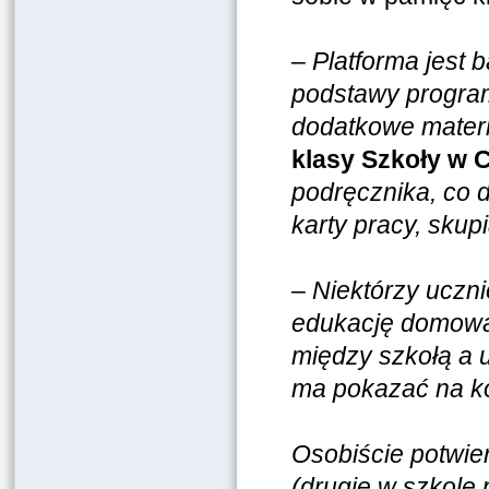
–
Platforma jest
podstawy program
dodatkowe materi
klasy Szkoły w 
podręcznika, co 
karty pracy, skup
–
Niektórzy uczni
edukację domową b
między szkołą a 
ma pokazać na k
Osobiście potwie
(drugie w szkole 