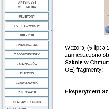
ARTYKUŁY I
MULTIMEDIA
.
FELIETONY
ESEJE I WYWIADY
.
RELACJE
DOBRE PRAKTYKI
Z PRZEDSZKOLI
Wczoraj (5 lipca 
zamieszczono ob
Z PODSTAWÓWEK
Szkole w Chmur
Z GIMNAZJÓW
OE) fragmenty:
Z LICEÓW
Z ZAWODÓWEK
NGO
Eksperyment Szk
Z FUNDACJI
ZE STOWARZYSZEŃ