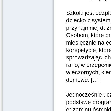
Szkoła jest bezpł
dziecko z systemu
przynajmniej duż
Osobom, które pra
miesięcznie na ed
korepetycje, któr
sprowadzając ich 
rano, w przepełn
wieczornych, kied
domowe. […]
Jednocześnie ucz
podstawę program
egzaminu ósmoklas