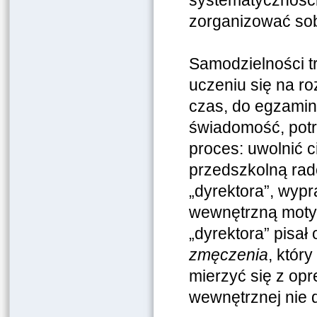
systematyczności,
zorganizować sob
Samodzielności t
uczeniu się na ro
czas, do egzaminu
świadomość, potrz
proces: uwolnić 
przedszkolną rad
„dyrektora”, wyp
wewnętrzną moty
„dyrektora” pisał
zmęczenia
, któr
mierzyć się z op
wewnętrznej nie d