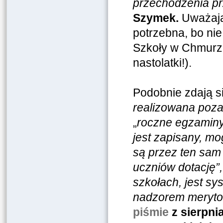
przechodzenia pr
Szymek.
Uważają,
potrzebna, bo nie
Szkoły w Chmurze
nastolatki!).
Podobnie zdają s
realizowana poza 
„
roczne egzaminy 
jest zapisany, m
są przez ten sam
uczniów dotację”
szkołach, jest s
nadzorem meryto
piśmie
z sierpni