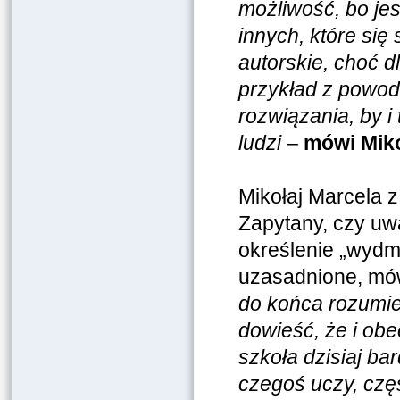
możliwość, bo je
innych, które się
autorskie, choć d
przykład z powod
rozwiązania, by i
ludzi
–
mówi Miko
Mikołaj Marcela z
Zapytany, czy uw
określenie „wyd
uzasadnione, mó
do końca rozumie
dowieść, że i ob
szkoła dzisiaj ba
czegoś uczy, częś