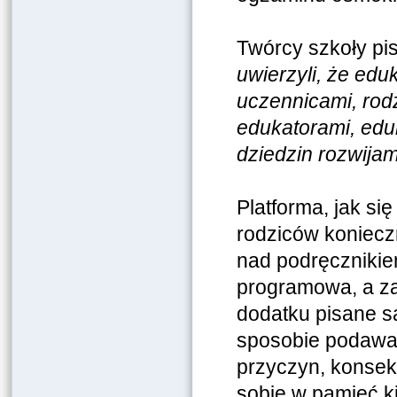
Twórcy szkoły pis
uwierzyli, że edu
uczennicami, rod
edukatorami, eduk
dziedzin rozwija
Platforma, jak si
rodziców koniecz
nad podręcznikie
programowa, a za
dodatku pisane są
sposobie podawani
przyczyn, konsek
sobie w pamięć ki