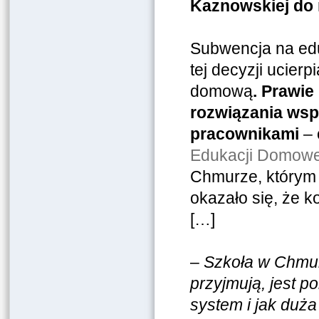
Kaznowskiej do 
Subwencja na edu
tej decyzji ucier
domową
.
Prawie
rozwiązania wsp
pracownikami
– 
Edukacji Domowe
Chmurze, którym 
okazało się, że k
[…]
–
Szkoła w Chmurz
przyjmują, jest p
system i jak duża