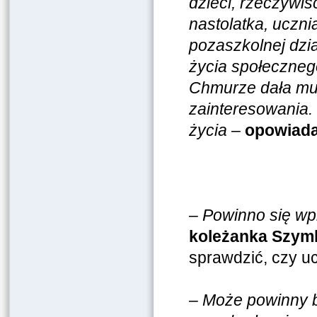
dzieci, rzeczywi
nastolatka, uczni
pozaszkolnej dzia
życia społeczneg
Chmurze dała mu m
zainteresowania.
życia
–
opowiada
–
Powinno się wp
koleżanka Szym
sprawdzić, czy uc
–
Może powinny by