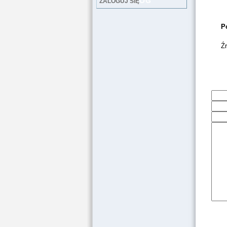
LOG
ZALOGUJ SIĘ
P
Źr