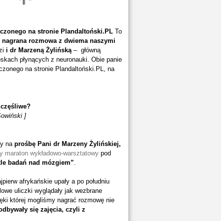
czonego na stronie Plandaltoński.PL
To
m nagrana rozmowa z dwiema naszymi
zi
i dr Marzeną Żylińską
– główną
oskach płynących z neuronauki. Obie panie
zczonego na stronie Plandaltoński.PL, na
zczęśliwe?
owiński ]
my na
prośbę Pani dr Marzeny Żylińskiej,
wy maraton wykładowo-warsztatowy
pod
etle badań nad mózgiem”
.
pierw afrykańskie upały a po południu
dlowe uliczki wyglądały jak wezbrane
ięki której mogliśmy nagrać rozmowę nie
odbywały się zajęcia, czyli z