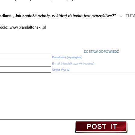
odkast „
Jak znaleźć szkołę, w której dziecko jest szczęśliwe?
” –
TUT
ódło: www.plandaltonski.pl
ZOSTAW ODPOWIEDŹ
Pseudonim (wymagane)
E-mail (niepublikowany) (required)
Strona WWW