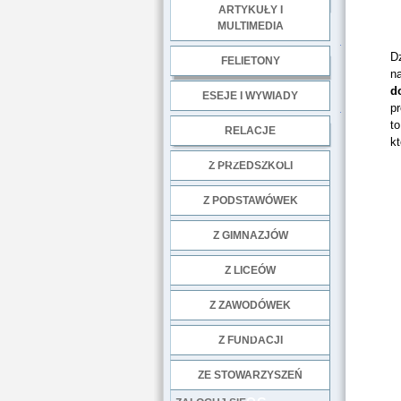
ARTYKUŁY I
MULTIMEDIA
.
D
FELIETONY
n
d
ESEJE I WYWIADY
pr
.
to
RELACJE
kt
DOBRE PRAKTYKI
Z PRZEDSZKOLI
Z PODSTAWÓWEK
Z GIMNAZJÓW
Z LICEÓW
Z ZAWODÓWEK
NGO
Z FUNDACJI
ZE STOWARZYSZEŃ