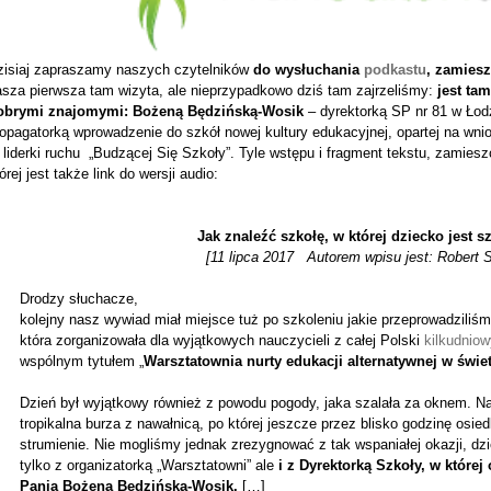
zisiaj zapraszamy naszych czytelników
do wysłuchania
podkastu
, zamiesz
asza pierwsza tam wizyta, ale nieprzypadkowo dziś tam zajrzeliśmy:
jest ta
obrymi znajomymi: Bożeną Będzińską-Wosik
– dyrektorką SP nr 81 w Łod
opagatorką wprowadzenie do szkół nowej kultury edukacyjnej, opartej na wni
 liderki ruchu „Budzącej Się Szkoły”. Tyle wstępu i fragment tekstu, zamies
órej jest także link do wersji audio:
Jak znaleźć szkołę, w której dziecko jest s
[11 lipca 2017 Autorem wpisu jest: Robert S
Drodzy słuchacze,
kolejny nasz wywiad miał miejsce tuż po szkoleniu jakie przeprowadziliś
która zorganizowała dla wyjątkowych nauczycieli z całej Polski
kilkudnio
wspólnym tytułem „
Warsztatownia nurty edukacji alternatywnej w świ
Dzień był wyjątkowy również z powodu pogody, jaka szalała za oknem. Naj
tropikalna burza z nawałnicą, po której jeszcze przez blisko godzinę osie
strumienie. Nie mogliśmy jednak zrezygnować z tak wspaniałej okazji, dz
tylko z organizatorką „Warsztatowni” ale
i z Dyrektorką Szkoły, w której 
Panią Bożeną Bedzińską-Wosik.
[…]