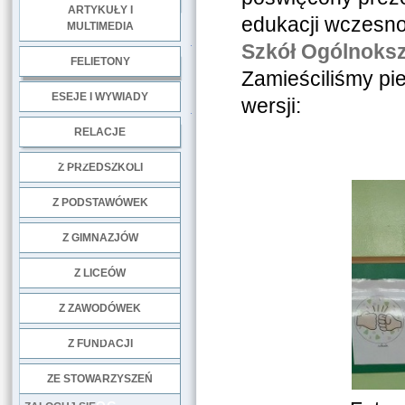
ARTYKUŁY I
edukacji wczesno
MULTIMEDIA
.
Szkół Ogólnoksz
FELIETONY
Zamieściliśmy pie
ESEJE I WYWIADY
wersji:
.
RELACJE
DOBRE PRAKTYKI
Z PRZEDSZKOLI
Z PODSTAWÓWEK
Z GIMNAZJÓW
Z LICEÓW
Z ZAWODÓWEK
NGO
Z FUNDACJI
ZE STOWARZYSZEŃ