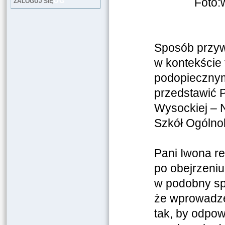
Foto:
LOG
ZALOGUJ SIĘ
Sposób przywi
w kontekście 
podopiecznymi
przedstawić P
Wysockiej – 
Szkół Ogólnok
Pani Iwona rel
po obejrzeni
w podobny sp
że wprowadzę 
tak, by odpo