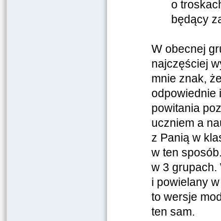
o troskac
będący za
W obecnej gru
najczęściej w
mnie znak, że
odpowiednie i
powitania po
uczniem a na
z Panią w klas
w ten sposób.
w 3 grupach. 
i powielany w
to wersje mo
ten sam.