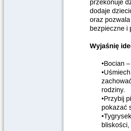
przekonuje dz
dodaje dziec
oraz pozwala
bezpieczne i
Wyjaśnię id
•
Bocian –
•Uśmiech 
zachować 
rodziny.
•Przybij 
pokazać s
•Tygrysek
bliskości