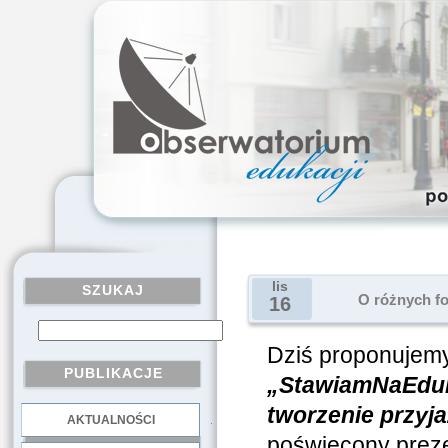
lis
SZUKAJ
O różnych fo
16
Dziś proponujemy
PUBLIKACJE
„StawiamNaEduk
tworzenie przyja
AKTUALNOŚCI
.
poświęcony preze