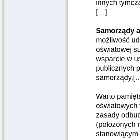
innych tymcz
[…]
Samorządy a
możliwość ud
oświatowej su
wsparcie w u
publicznych 
samorządy.[
Warto pamięt
oświatowych 
zasady odbud
(położonych 
stanowiącym 