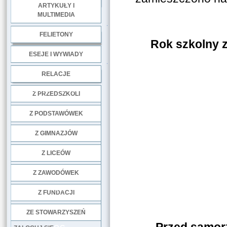
ARTYKUŁY I
MULTIMEDIA
.
FELIETONY
Rok szkolny 
ESEJE I WYWIADY
.
RELACJE
DOBRE PRAKTYKI
Z PRZEDSZKOLI
Z PODSTAWÓWEK
Z GIMNAZJÓW
Z LICEÓW
Z ZAWODÓWEK
NGO
Z FUNDACJI
ZE STOWARZYSZEŃ