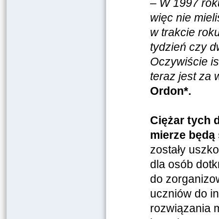
–
W 1997 rok
więc nie miel
w trakcie roku
tydzień czy d
Oczywiście is
teraz jest za
Ordon*.
Ciężar tych 
mierze będą
zostały uszko
dla osób dot
do zorganizo
uczniów do i
rozwiązania