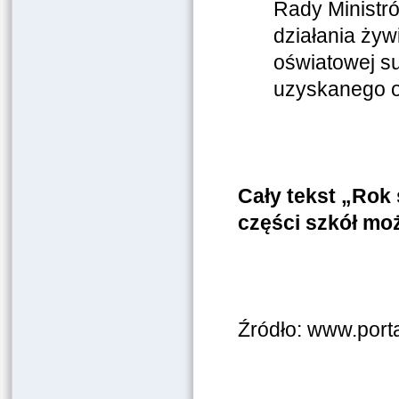
Rady Ministr
działania żyw
oświatowej su
uzyskanego o
Cały tekst „Rok
części szkół mo
Źródło: www.port