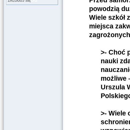
Przed samorz
LOG
ZALOGUJ SIĘ
powodzią duż
Wiele szkół 
miejsca zak
zagrożonych.
>- Choć 
nauki zd
nauczanie
możliwe 
Urszula 
Polskieg
>- Wiele
schronie