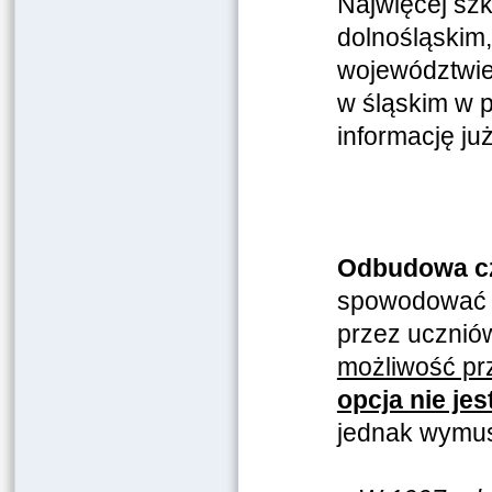
Najwięcej sz
dolnośląskim
województwie
w śląskim w 
informację j
Odbudowa czę
spowodować t
przez ucznió
możliwość pr
opcja nie je
jednak wymus