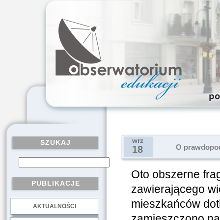
wrz
SZUKAJ
O prawdopod
18
Oto obszerne fragm
PUBLIKACJE
zawierającego wie
mieszkańców dotk
AKTUALNOŚCI
.
zamieszczono n