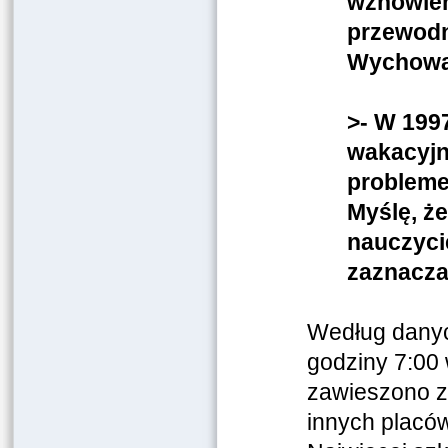
wznowien
przewodn
Wychowan
>- W 199
wakacyjn
probleme
Myślę, że
nauczycie
zaznacza
Według danyc
godziny 7:00 
zawieszono z
innych placó