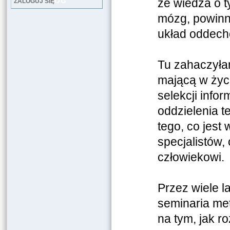
LOG
że wiedza o t
ZALOGUJ SIĘ
mózg, powinn
układ oddech
Tu zahaczyła
mającą w życ
selekcji infor
oddzielenia t
tego, co jest
specjalistów,
człowiekowi.
Przez wiele l
seminaria me
na tym, jak r