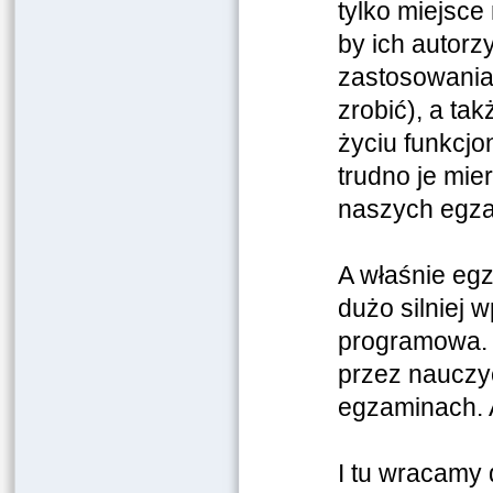
tylko miejsce
by ich autorz
zastosowania 
zrobić), a ta
życiu funkcjo
trudno je mie
naszych egz
A właśnie egz
dużo silniej 
programowa. 
przez nauczyci
egzaminach. A
I tu wracamy 