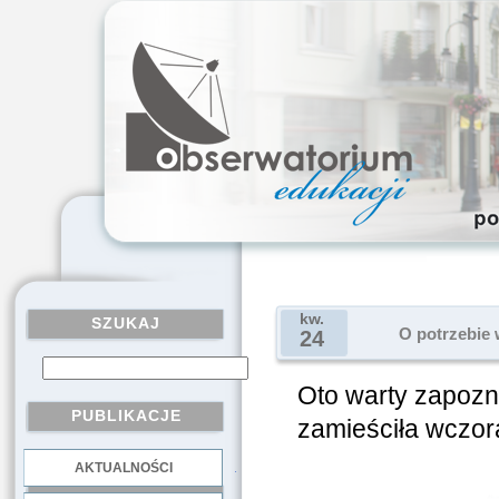
kw.
SZUKAJ
O potrzebie 
24
Oto warty zapozna
PUBLIKACJE
zamieściła wczora
AKTUALNOŚCI
.