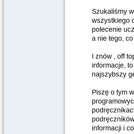
Szukaliśmy wt
wszystkiego o
polecenie ucz
a nie tego, c
I znów , off 
informacje, to
najszybszy gep
Piszę o tym 
programowych
podręcznikach
podręczników 
informacji i 