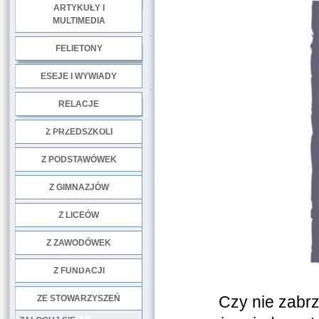
ARTYKUŁY I
MULTIMEDIA
.
FELIETONY
ESEJE I WYWIADY
.
RELACJE
DOBRE PRAKTYKI
Z PRZEDSZKOLI
Z PODSTAWÓWEK
Z GIMNAZJÓW
Z LICEÓW
Z ZAWODÓWEK
NGO
Z FUNDACJI
Czy nie zabrz
ZE STOWARZYSZEŃ