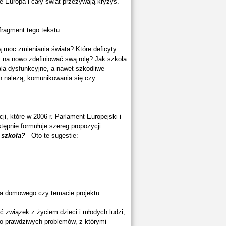
e Europa i cały świat przeżywają kryzys.
fragment tego tekstu:
moc zmieniania świata? Które deficyty
m na nowo zdefiniować swą rolę? Jak szkoła
la dysfunkcyjne, a nawet szkodliwe
h należą, komunikowania się czy
i, które w 2006 r. Parlament Europejski i
tępnie formułuje szereg propozycji
 szkoła?
” Oto te sugestie:
nia domowego czy temacie projektu
eć związek z życiem dzieci i młodych ludzi,
o prawdziwych problemów, z którymi