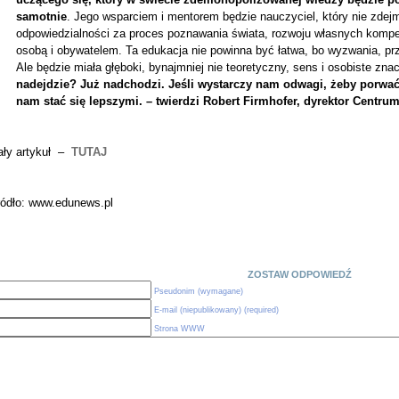
samotnie
. Jego wsparciem i mentorem będzie nauczyciel, który nie zdej
odpowiedzialności za proces poznawania świata, rozwoju własnych kompet
osobą i obywatelem. Ta edukacja nie powinna być łatwa, bo wyzwania, prz
Ale będzie miała głęboki, bynajmniej nie teoretyczny, sens i osobiste zna
nadejdzie? Już nadchodzi. Jeśli wystarczy nam odwagi, żeby porwać
nam stać się lepszymi. –
twierdzi Robert Firmhofer, dyrektor Centru
ały artykuł –
TUTAJ
ródło: www.edunews.pl
ZOSTAW ODPOWIEDŹ
Pseudonim (wymagane)
E-mail (niepublikowany) (required)
Strona WWW