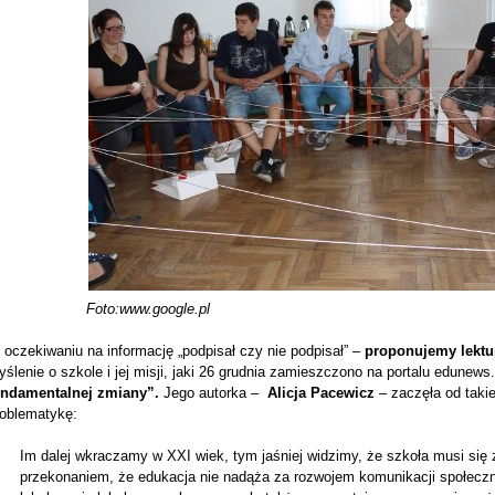
Foto:www.google.pl
oczekiwaniu na informację „podpisał czy nie podpisał” –
proponujemy lektur
ślenie o szkole i jej misji, jaki 26 grudnia zamieszczono na portalu edunews
undamentalnej zmiany”.
Jego autorka –
Alicja Pacewicz
– zaczęła od taki
roblematykę:
Im dalej wkraczamy w XXI wiek, tym jaśniej widzimy, że szkoła musi się z
przekonaniem, że edukacja nie nadąża za rozwojem komunikacji społeczne