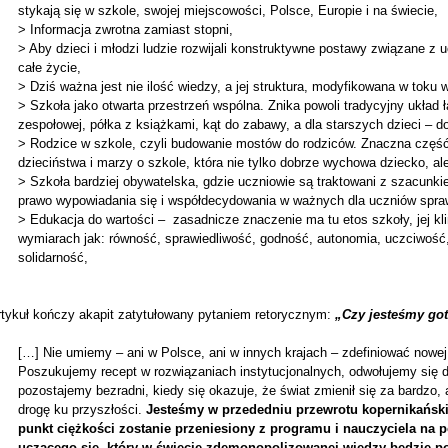
stykają się w szkole, swojej miejscowości, Polsce, Europie i na świecie,
> Informacja zwrotna zamiast stopni,
> Aby dzieci i młodzi ludzie rozwijali konstruktywne postawy związane z u
całe życie,
> Dziś ważna jest nie ilość wiedzy, a jej struktura, modyfikowana w toku 
> Szkoła jako otwarta przestrzeń wspólna. Znika powoli tradycyjny układ 
zespołowej, półka z książkami, kąt do zabawy, a dla starszych dzieci – d
> Rodzice w szkole, czyli budowanie mostów do rodziców. Znaczna część
dzieciństwa i marzy o szkole, która nie tylko dobrze wychowa dziecko, a
> Szkoła bardziej obywatelska, gdzie uczniowie są traktowani z szacunk
prawo wypowiadania się i współdecydowania w ważnych dla uczniów spra
> Edukacja do wartości – zasadnicze znaczenie ma tu etos szkoły, jej k
wymiarach jak: równość, sprawiedliwość, godność, autonomia, uczciwość
solidarność,
rtykuł kończy akapit zatytułowany pytaniem retorycznym:
„Czy jesteśmy go
[…] Nie umiemy – ani w Polsce, ani w innych krajach – zdefiniować nowej 
Poszukujemy recept w rozwiązaniach instytucjonalnych, odwołujemy się do
pozostajemy bezradni, kiedy się okazuje, że świat zmienił się za bardzo,
drogę ku przyszłości.
Jesteśmy w przededniu przewrotu kopernikańskie
punkt ciężkości zostanie przeniesiony z programu i nauczyciela n
uczącego się, który w świecie zdemonopolizowanej wiedzy będzie po