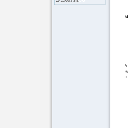
LOG
ZALOGUJ SIĘ
Ab
A 
Ra
od