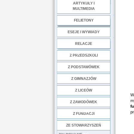
ARTYKUŁY I
MULTIMEDIA
.
FELIETONY
ESEJE I WYWIADY
.
RELACJE
DOBRE PRAKTYKI
Z PRZEDSZKOLI
Z PODSTAWÓWEK
Z GIMNAZJÓW
Z LICEÓW
W 
my
Z ZAWODÓWEK
f
NGO
p
Z FUNDACJI
ZE STOWARZYSZEŃ