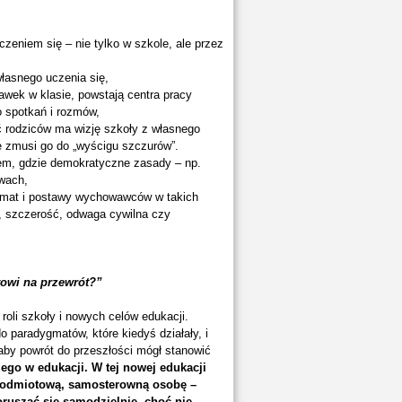
czeniem się – nie tylko w szkole, ale przez
własnego uczenia się,
ławek w klasie, powstają centra pracy
o spotkań i rozmów,
 rodziców ma wizję szkoły z własnego
le zmusi go do „wyścigu szczurów”.
iem, gdzie demokratyczne zasady – np.
wach,
limat i postawy wychowawców w takich
, szczerość, odwaga cywilna czy
towi na przewrót?”
roli szkoły i nowych celów edukacji.
 paradygmatów, które kiedyś działały, i
 aby powrót do przeszłości mógł stanowić
go w edukacji. W tej nowej edukacji
a podmiotową, samosterowną osobę –
ruszać się samodzielnie, choć nie