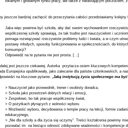
lokalnym i globalnym rynku pracy, ale także z narastającym poczuciem, ż
y jeszcze bardziej zachęcić do przeczytania całości przedstawiamy kolejny 
Jaka więc powinna być szkoła, aby dać swoim wychowankom rzeczywistą 
współczesnej szkoły sprawiają, że tak trudno jest nauczycielom i ucznio
pomaga rozwiązywać rzeczywiste problemy ludzi i świata, a w czym utrwa
postawy młodych, sposoby funkcjonowania w społecznościach, do któryc
konsumpcji?
Odpowiedź na te pytania nie jest prosta. […]
dalej jest jeszcze ciekawiej. Autorka przytacza osiem kluczowych kompetencj
da Europejska opublikowały, jako zalecanie dla państw członkowskich, a nas
powiedzi na kluczowe pytanie: „
Jaką instytucją życia społecznego ma być
> Nauczyciel jako przewodnik, trener i osobisty doradca,
> Szkoła jako przestrzeń dobrych relacji i emocji,
> Zespołowo, bo tak pracuje współczesny świat,
> O pożytkach płynących z wolności wyboru
> Możliwość wyboru, decydowania o tempie pracy na lekcji, formie zada
edukacyjnego,
> „Nie dla szkoły a dla życia się uczymy”. Treści kształcenia powinny mi
pozwalać im na bieżąco odnosić zdobywane wiadomości i kompetencje d