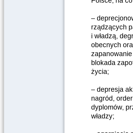
Polsce, na co 
– deprecjonow
rządzących pa
i władzą, de
obecnych ora
zapanowanie s
blokada zapot
życia;
– depresja a
nagród, orde
dyplomów, prz
władzy;