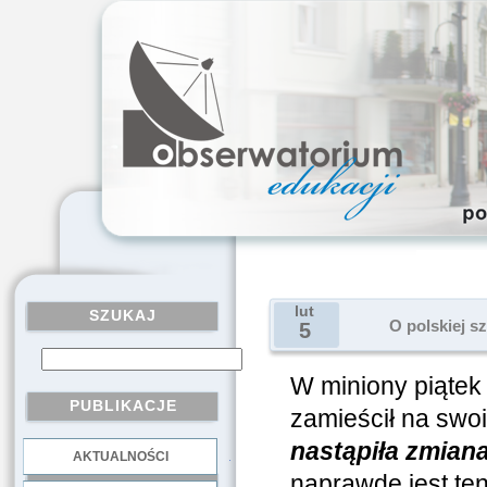
lut
SZUKAJ
O polskiej s
5
W miniony piątek 
PUBLIKACJE
zamieścił na swo
nastąpiła zmian
AKTUALNOŚCI
.
naprawdę jest te