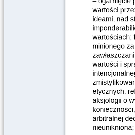
– ogarnięcie 
wartości prze
ideami, nad s
imponderabil
wartościach;
minionego za 
zawłaszczani
wartości i s
intencjonaln
zmistyfikowan
etycznych, re
aksjologii o 
konieczności,
arbitralnej de
nieunikniona;