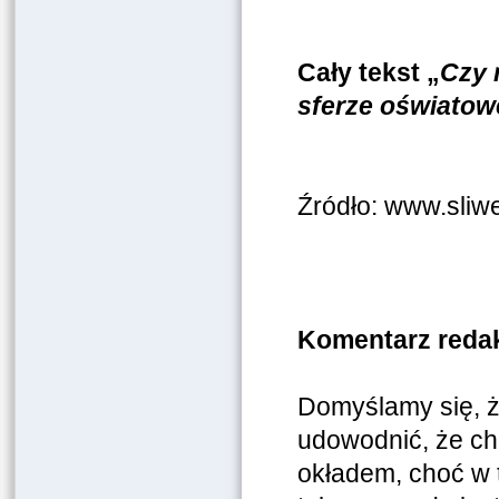
Cały tekst „
Czy 
sferze oświatow
Źródło: www.sliw
Komentarz redak
Domyślamy się, że
udowodnić, że cho
okładem, choć w t