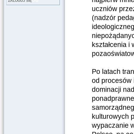
LOG
ZALOGUJ SIĘ
uczniów prze
(nadzór peda
ideologiczneg
niepożądanyc
kształcenia 
pozaoświato
Po latach tra
od procesów i
dominacji na
ponadprawneg
samorządnego
kulturowych p
wypaczanie w