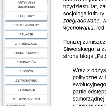
ARTYKUŁY I
trzydziestu lat, 
MULTIMEDIA
.
socjologa kultury 
FELIETONY
zdegradowane, w
ESEJE I WYWIADY
wychowaniu
, re
.
RELACJE
Poniżej zamiszcz
DOBRE PRAKTYKI
Z PRZEDSZKOLI
Śliwerskiego, a 
Z PODSTAWÓWEK
stronę bloga „Pe
Z GIMNAZJÓW
Wraz z odzys
Z LICEÓW
polityczne w 
Z ZAWODÓWEK
ewolucyjnego
NGO
Z FUNDACJI
partie odstę
samorządnej 
ZE STOWARZYSZEŃ
najpierw mnie