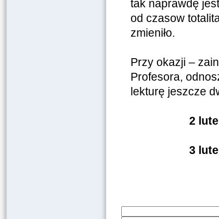
tak naprawdę jes
od czasow totalit
zmieniło.
Przy okazji – z
Profesora, odnos
lekturę jeszcze 
2 lut
3 lut