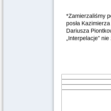
*Zamierzaliśmy p
posła Kazimierza
Dariusza Piontkow
„Interpelacje” ni