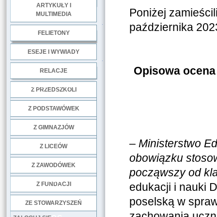
ARTYKUŁY I
Poniżej zamieści
MULTIMEDIA
.
października 2023
FELIETONY
ESEJE I WYWIADY
.
Opisowa ocena 
RELACJE
DOBRE PRAKTYKI
Z PRZEDSZKOLI
Z PODSTAWÓWEK
Z GIMNAZJÓW
–
Ministerstwo Ed
Z LICEÓW
obowiązku stoso
Z ZAWODÓWEK
począwszy od kla
NGO
Z FUNDACJI
edukacji i nauki 
poselską w spra
ZE STOWARZYSZEŃ
zachowania uczni