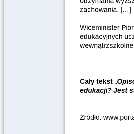
otrzymania wyższ
zachowania. […]
Wiceminister Pion
edukacyjnych uc
wewnątrzszkolneg
Cały tekst
„
Opis
edukacji? Jest 
Źródło: www.port