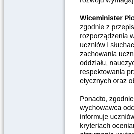
rozwoju wymagaj
Wiceminister Pio
zgodnie z przepi
rozporządzenia w
uczniów i słucha
zachowania uczn
oddziału, nauczyc
respektowania pr
etycznych oraz o
Ponadto, zgodnie
wychowawca oddz
informuje ucznió
kryteriach ocenia