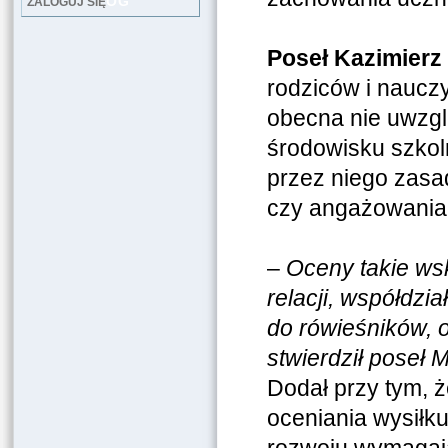
LOG
ZALOGUJ SIĘ
Poseł Kazimierz 
rodziców i naucz
obecna nie uwzgl
środowisku szkol
przez niego zasa
czy angażowania s
–
Oceny takie ws
relacji, współdzi
do rówieśników, 
stwierdził poseł 
Dodał przy tym, 
oceniania wysiłk