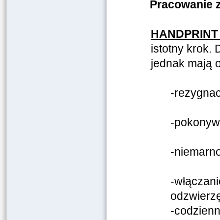
Pracowanie z
HANDPRINT
istotny krok.
jednak mają 
-rezygnac
-pokonywa
-niemarn
-włączani
odzwierz
-codzienn