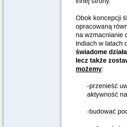
innej strony.
Obok koncepcji 
opracowaną równi
na wzmacnianie 
Indiach w latach 
świadome działa
lecz także zost
możemy
:
-przenieść u
aktywność na
-budować poc