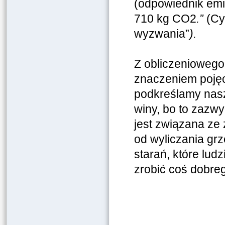
(odpowiednik emi
710 kg CO2
.”
(Cyt
wyzwania”
).
Z obliczenioweg
znaczeniem pojęc
podkreślamy nasz
winy, bo to zazw
jest związana ze
od wyliczania gr
starań, które lud
zrobić coś dobre