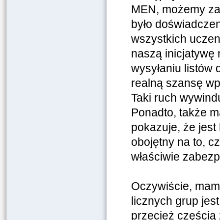
MEN, możemy zap
było doświadczen
wszystkich uczenn
naszą inicjatywę 
wysyłaniu listów
realną szansę wp
Taki ruch wywindu
Ponadto, także m
pokazuje, że jest 
obojętny na to, c
właściwie zabezp
Oczywiście, mamy
licznych grup jes
przecież częścią 