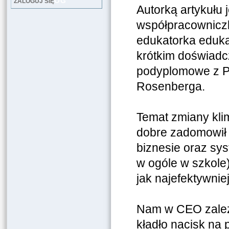
LOG
ZALOGUJ SIĘ
Autorką artykułu 
współpracowniczk
edukatorka edukac
krótkim doświadc
podyplomowe z P
Rosenberga.
Temat zmiany kli
dobre zadomowił s
biznesie oraz sys
w ogóle w szkole
jak najefektywni
Nam w CEO zależy
kładło nacisk na 