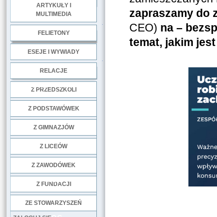
ARTYKUŁY I
zapraszamy do z
MULTIMEDIA
.
CEO)
na – bezspr
FELIETONY
temat, jakim jes
ESEJE I WYWIADY
.
RELACJE
DOBRE PRAKTYKI
Z PRZEDSZKOLI
Z PODSTAWÓWEK
Z GIMNAZJÓW
Z LICEÓW
Z ZAWODÓWEK
NGO
Z FUNDACJI
ZE STOWARZYSZEŃ