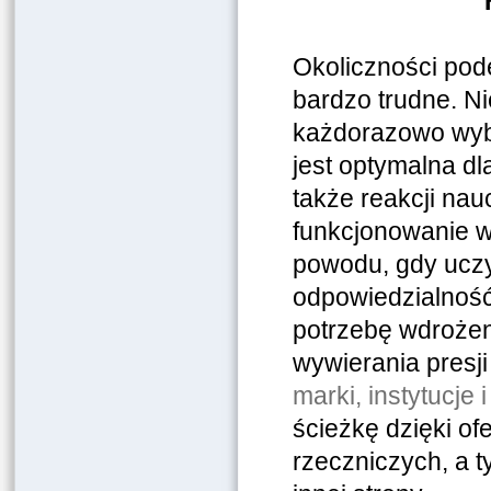
Okoliczności pod
bardzo trudne. N
każdorazowo wybr
jest optymalna d
także reakcji na
funkcjonowanie w 
powodu, gdy uczy
odpowiedzialność
potrzebę wdrożen
wywierania presji
marki, instytucje 
ścieżkę dzięki of
rzeczniczych, a 