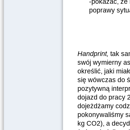
-pokazać, że 
poprawy sytua
Handprint,
tak sa
swój wymierny as
określić, jaki mi
się wówczas do ś
pozytywną interpr
dojazd do pracy 2
dojeżdżamy codzie
pokonywaliśmy s
kg CO2), a decyd