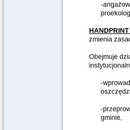
-angażowa
proekolog
HANDPRINT
zmienia zasad
Obejmuje dzia
instytucjonal
-wprowadz
oszczędza
-przeprow
gminie,