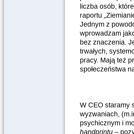
liczba osób, któ
raportu „Ziemiani
Jednym z powodów 
wprowadzam jako 
bez znaczenia. J
trwałych, system
pracy. Mają też 
społeczeństwa na
W CEO staramy si
wyzwaniach, (m.in
psychicznym i mo
handprintu
– poz