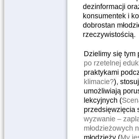
dezinformacji or
konsumentek i kon
dobrostan młodzie
rzeczywistością.
Dzielimy się tym
po rzetelnej eduk
praktykami podc
klimacie?
), stos
umożliwiają poru
lekcyjnych (
Scena
przedsięwzięcia s
wyzwanie – zapla
młodzieżowych na
młodzieży (
My je