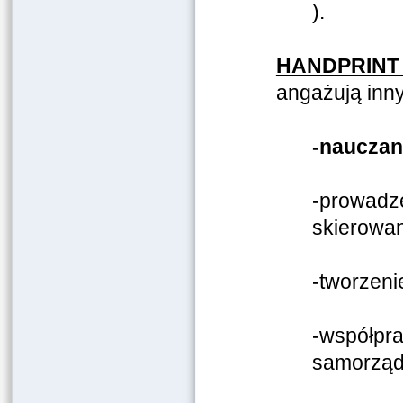
).
HANDPRINT
angażują innyc
-nauczani
-prowadze
skierowan
-tworzeni
-współpra
samorzą