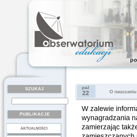
paź
SZUKAJ
O nauczaniu
22
W zalewie inform
PUBLIKACJE
wynagradzania nau
zamierzając takż
AKTUALNOŚCI
.
zamieszczanych