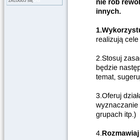
LOG
nie rób rewol
ZALOGUJ SIĘ
innych.
1.Wykorzystu
realizują cele
2.Stosuj zas
będzie następ
temat, sugeru
3.Oferuj dział
wyznaczanie 
grupach itp.)
4.
Rozmawiaj 