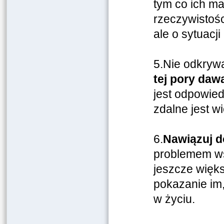
tym co ich mar
rzeczywistośc
ale o sytuacji
5.Nie odkryw
tej pory daw
jest odpowie
zdalne jest w
6.
Nawiązuj d
problemem ws
jeszcze więks
pokazanie im
w życiu.