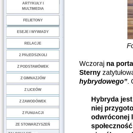
ARTYKUŁY I
MULTIMEDIA
.
FELIETONY
ESEJE I WYWIADY
.
RELACJE
Fo
DOBRE PRAKTYKI
Z PRZEDSZKOLI
Wczoraj
na port
Z PODSTAWÓWEK
Sterny
zatytuło
Z GIMNAZJÓW
hybrydowego”
.
Z LICEÓW
Hybryda jest
Z ZAWODÓWEK
niej przygot
NGO
Z FUNDACJI
odwróconej le
społeczność 
ZE STOWARZYSZEŃ