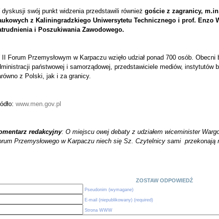
dyskusji swój punkt widzenia przedstawili również
goście z zagranicy, m.in
aukowych z Kaliningradzkiego Uniwersytetu Technicznego i prof. Enzo W
atrudnienia i Poszukiwania Zawodowego.
 II Forum Przemysłowym w Karpaczu wzięło udział ponad 700 osób. Obecni byl
ministracji państwowej i samorządowej, przedstawiciele mediów, instytutów 
równo z Polski, jak i za granicy.
ródło:
www.men.gov.pl
omentarz redakcyjny
: O miejscu owej debaty z udziałem wiceminister Wargock
orum Przemysłowego w Karpaczu niech się Sz. Czytelnicy sami przekonają n
ZOSTAW ODPOWIEDŹ
Pseudonim (wymagane)
E-mail (niepublikowany) (required)
Strona WWW