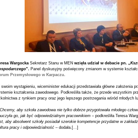
eresa Wargocka
Sekretarz Stanu w MEN
wzięła udział w debacie pn. „
Ksz
ospodarczego
”.
Panel dyskusyjny poświęcony zmianom w systemie kształc
orum Przemysłowego w Karpaczu.
 swoim wystąpieniu, wiceminister edukacji przedstawiała główne założenia
ystemie kształcenia zawodowego. Podkreśliła także, że przede wszystkim prz
kolnictwa z rynkiem pracy oraz jego lepszego postrzegania wśród młodych lu
Chcemy, aby szkoła zawodowa nie tylko dobrze przygotowała młodego człow
auczyła go, jak być odpowiedzialnym pracownikiem
– podkreśliła Teresa War
st, aby absolwent szkoły posiadał szerokie kompetencje przydatne w zakładz
ltura pracy i odpowiedzialność
– dodała.[…]