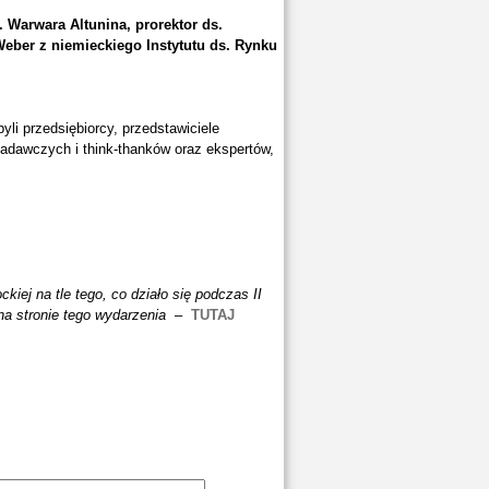
. Warwara Altunina, prorektor ds.
eber z niemieckiego Instytutu ds. Rynku
i przedsiębiorcy, przedstawiciele
badawczych i think-thanków oraz ekspertów,
iej na tle tego, co działo się podczas II
a stronie tego wydarzenia
–
TUTAJ