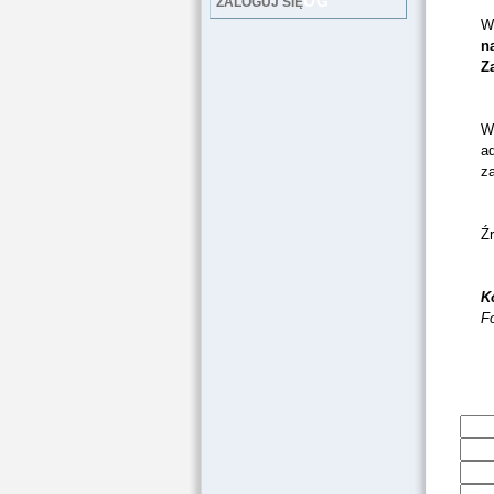
LOG
ZALOGUJ SIĘ
W 
n
Z
W
ad
za
Ź
K
F