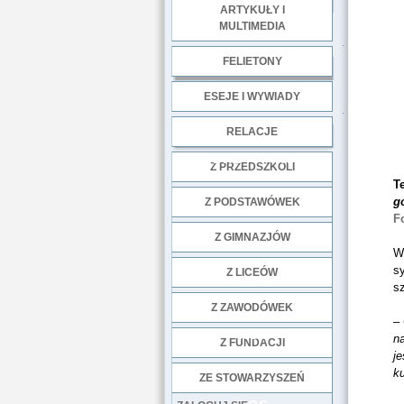
ARTYKUŁY I
MULTIMEDIA
.
FELIETONY
ESEJE I WYWIADY
.
RELACJE
DOBRE PRAKTYKI
Z PRZEDSZKOLI
T
g
Z PODSTAWÓWEK
F
Z GIMNAZJÓW
W
s
Z LICEÓW
sz
Z ZAWODÓWEK
–
NGO
n
Z FUNDACJI
je
ku
ZE STOWARZYSZEŃ