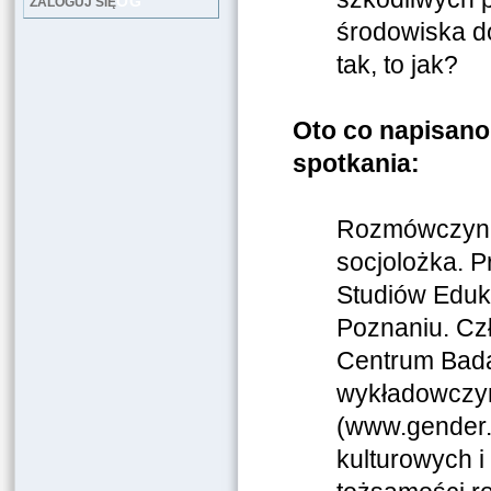
LOG
ZALOGUJ SIĘ
środowiska do
tak, to jak?
Oto co napisano 
spotkania:
Rozmówczyni
socjolożka. P
Studiów Eduk
Poznaniu. Cz
Centrum Bada
wykładowczy
(www.gender.a
kulturowych 