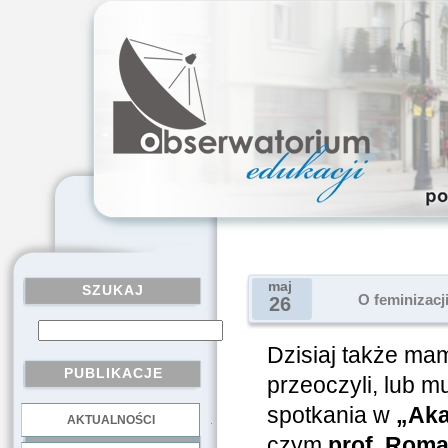
maj
SZUKAJ
O feminizacj
26
Dzisiaj także mam
PUBLIKACJE
przeoczyli, lub mu
spotkania w
„Aka
AKTUALNOŚCI
.
czym
prof. Roma