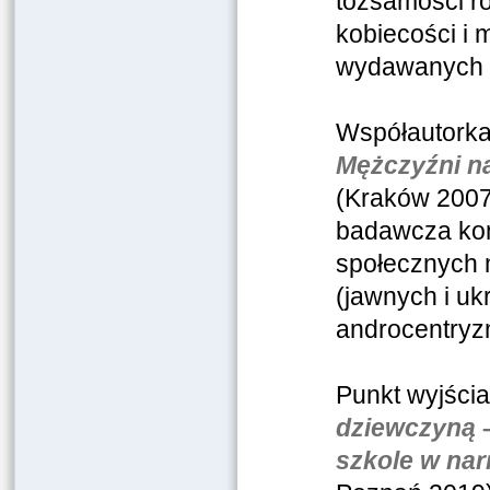
tożsamości ro
kobiecości i
wydawanych 
Współautorka
Mężczyźni na
(Kraków 2007
badawcza kon
społecznych 
(jawnych i uk
androcentryzm
Punkt wyjści
dziewczyną –
szkole w nar