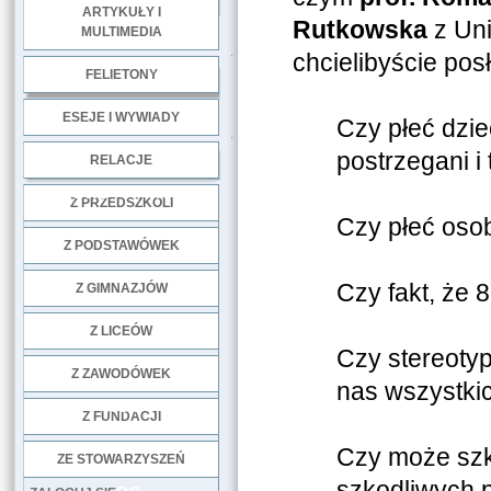
ARTYKUŁY I
Rutkowska
z Uni
MULTIMEDIA
.
chcielibyście pos
FELIETONY
ESEJE I WYWIADY
Czy płeć dzie
.
postrzegani i
RELACJE
DOBRE PRAKTYKI
Z PRZEDSZKOLI
Czy płeć oso
Z PODSTAWÓWEK
Czy fakt, że 
Z GIMNAZJÓW
Z LICEÓW
Czy stereoty
Z ZAWODÓWEK
nas wszystki
NGO
Z FUNDACJI
Czy może szk
ZE STOWARZYSZEŃ
szkodliwych 