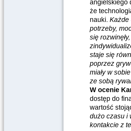
angielskiego 
że technolog
nauki.
Każde 
potrzeby, moc
się rozwinęły
zindywiduali
staje się rów
poprzez grywa
miały w sobie
ze sobą rywal
W ocenie Ka
dostęp do fin
wartość stoją
dużo czasu i 
kontakcie z t