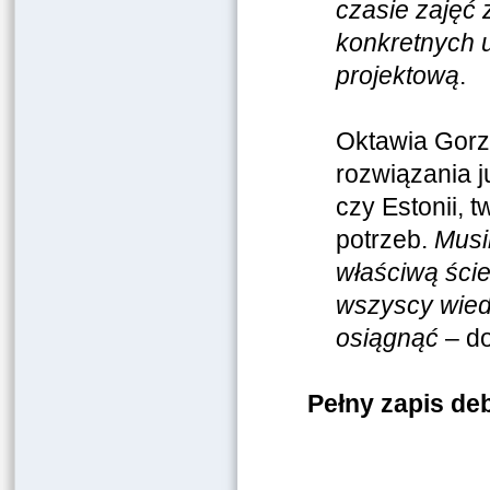
czasie zajęć 
konkretnych u
projektową
.
Oktawia Gorz
rozwiązania j
czy Estonii,
potrzeb.
Musi
właściwą ści
wszyscy wiedz
osiągnąć
– do
Pełny zapis de