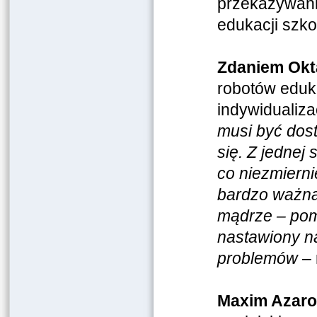
przekazywanie
edukacji szko
Zdaniem Okt
robotów eduk
indywidualiza
musi być dos
się. Z jednej
co niezmierni
bardzo ważna
mądrze – pom
nastawiony n
problemów
– 
Maxim Azar