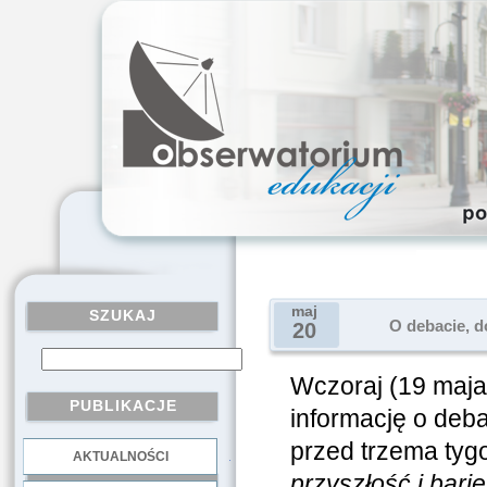
maj
SZUKAJ
O debacie, d
20
Wczoraj (19 maja
PUBLIKACJE
informację o deb
przed trzema tyg
AKTUALNOŚCI
.
przyszłość i barie