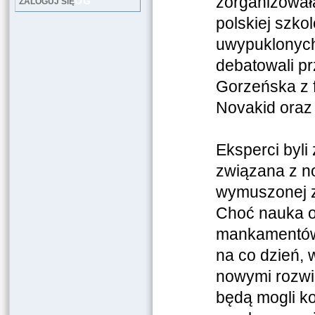
zorganizował
LOG
ZALOGUJ SIĘ
polskiej szko
uwypuklonych
debatowali p
Gorzeńska z f
Novakid oraz
Eksperci byli
związana z n
wymuszonej zd
Choć nauka o
mankamentów,
na co dzień,
nowymi rozwią
będą mogli ko