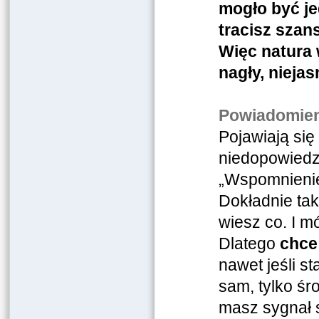
mogło być jed
tracisz szan
Więc natura
nagły, nieja
Powiadomien
Pojawiają się 
niedopowiedz
„Wspomnienie”
Dokładnie tak 
wiesz co. I m
Dlatego
chce
nawet jeśli s
sam, tylko śr
masz sygnał 