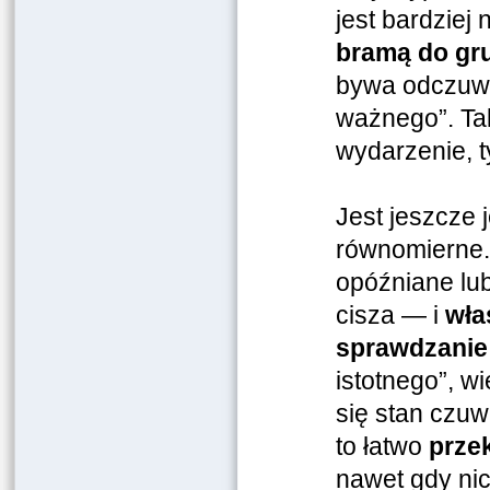
jest bardziej 
bramą do gr
bywa odczuwan
ważnego”. Tak
wydarzenie, t
Jest jeszcze
równomierne.
opóźniane lu
cisza — i
wła
sprawdzanie
istotnego”, wi
się stan czuwa
to łatwo
przek
nawet gdy nic 