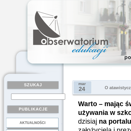
mar
SZUKAJ
O atawistyc
24
Warto – mając 
PUBLIKACJE
używania w szko
dzisiaj
na porta
AKTUALNOŚCI
.
założyciela i pre