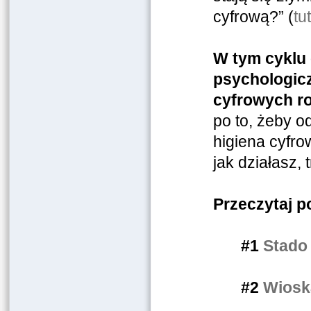
cyfrową?” (
tu
W tym cyklu
psychologic
cyfrowych r
po to, żeby o
higiena cyfro
jak działasz, 
Przeczytaj p
#1
Stado 
#2
Wiosk