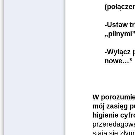
(połącze
-Ustaw t
„pilnymi”
-Wyłącz 
nowe…” b
W porozumie
mój zasięg p
higienie cyf
przeredagowa
stają się zły