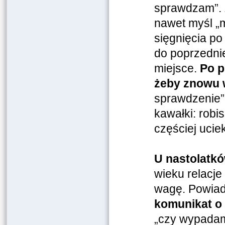
sprawdzam”. 
nawet myśl „m
sięgnięcia po
do poprzedni
miejsce.
Po p
żeby znowu 
sprawdzenie” 
kawałki: robi
częściej ucie
U nastolatkó
wieku relacje
wagę. Powiado
komunikat o 
„czy wypadam 