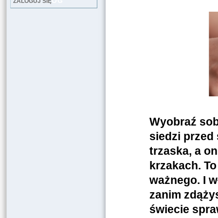
LOG
ZALOGUJ SIĘ
Wyobraź sob
siedzi przed
trzaska, a o
krzakach. To
ważnego. I w
zanim zdążys
świecie spra