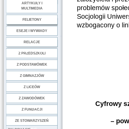
ARTYKUŁY I
problemów społec
MULTIMEDIA
.
Socjologii Uniwer
FELIETONY
wzbogacony o lin
ESEJE I WYWIADY
.
RELACJE
DOBRE PRAKTYKI
Z PRZEDSZKOLI
Z PODSTAWÓWEK
Z GIMNAZJÓW
Z LICEÓW
Z ZAWODÓWEK
Cyfrowy s
NGO
Z FUNDACJI
– pow
ZE STOWARZYSZEŃ