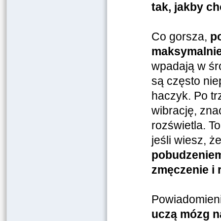
tak, jakby ch
Co gorsza,
p
maksymalnie 
wpadają w śro
są często nie
haczyk. Po tr
wibrację, zna
rozświetla. T
jeśli wiesz, ż
pobudzenie
zmęczenie i 
Powiadomienia
uczą mózg 