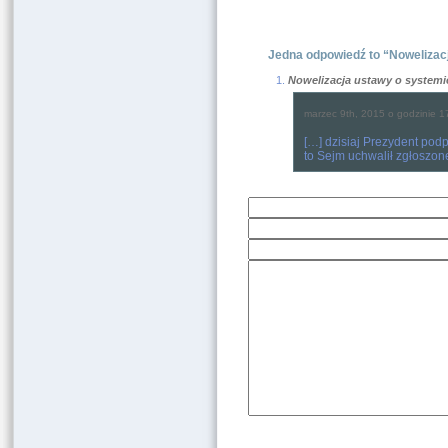
Jedna odpowiedź to “Nowelizac
Nowelizacja ustawy o systemi
marzec 9th, 2015 o godzinie 1
[…] dzisiaj Prezydent podp
to Sejm uchwalił zgłoszone