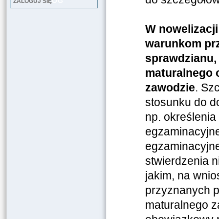
LOG
ZALOGUJ SIĘ
W nowelizacji
warunkom pr
sprawdzianu,
maturalnego o
zawodzie
. Sz
stosunku do d
np. określenia
egzaminacyjne
egzaminacyjne
stwierdzenia n
jakim, na wni
przyznanych p
maturalnego z