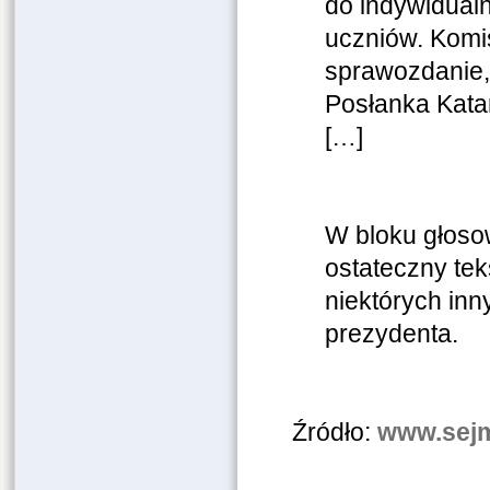
do indywidual
uczniów. Komis
sprawozdanie,
Posłanka Katar
[…]
W bloku głosow
ostateczny tek
niektórych inn
prezydenta.
Źródło:
www.sejm