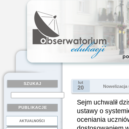
lut
SZUKAJ
Nowelizacja 
20
Sejm uchwalił dz
PUBLIKACJE
ustawy o systemi
oceniania ucznió
AKTUALNOŚCI
.
dostosowaniem w