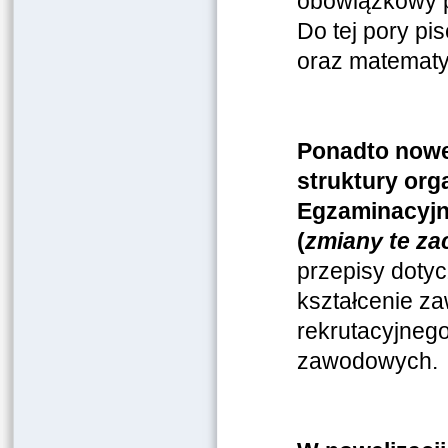
obowiązkowy p
Do tej pory p
oraz matematy
Ponadto nowel
struktury org
Egzaminacyjn
(
zmiany te za
przepisy doty
kształcenie z
rekrutacyjneg
zawodowych.