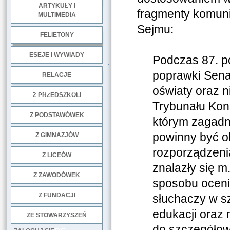
ARTYKUŁY I
fragmenty komuni
MULTIMEDIA
.
Sejmu:
FELIETONY
ESEJE I WYWIADY
Podczas 87. po
.
poprawki Sena
RELACJE
oświaty oraz 
DOBRE PRAKTYKI
Z PRZEDSZKOLI
Trybunału Kons
Z PODSTAWÓWEK
którym zagadn
powinny być o
Z GIMNAZJÓW
rozporządzeni
Z LICEÓW
znalazły się m
Z ZAWODÓWEK
sposobu ocenia
NGO
Z FUNDACJI
słuchaczy w s
edukacji oraz 
ZE STOWARZYSZEŃ
do szczegółow