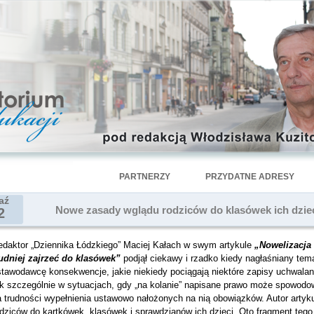
PARTNERZY
PRZYDATNE ADRESY
aź
Nowe zasady wglądu rodziców do klasówek ich dziec
2
edaktor „Dziennika Łódzkiego” Maciej Kałach w swym artykule
„Nowelizacja
rudniej zajrzeć do klasówek”
podjął ciekawy i rzadko kiedy nagłaśniany tem
stawodawcę konsekwencje, jakie niekiedy pociągają niektóre zapisy uchwalan
ak szczególnie w sytuacjach, gdy „na kolanie” napisane prawo może spowodo
 trudności wypełnienia ustawowo nałożonych na nią obowiązków. Autor artyku
dziców do kartkówek, klasówek i sprawdzianów ich dzieci. Oto fragment tego