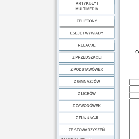
ARTYKUŁY I
MULTIMEDIA
.
FELIETONY
ESEJE I WYWIADY
.
RELACJE
C
DOBRE PRAKTYKI
Z PRZEDSZKOLI
Z PODSTAWÓWEK
Z GIMNAZJÓW
Z LICEÓW
Z ZAWODÓWEK
NGO
Z FUNDACJI
ZE STOWARZYSZEŃ