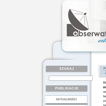
p
SZUKAJ
R
t
PUBLIKACJE
u
t
AKTUALNOŚCI
.
za
ro