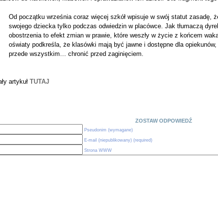
Od początku września coraz więcej szkół wpisuje w swój statut zasadę, 
swojego dziecka tylko podczas odwiedzin w placówce. Jak tłumaczą dyre
obostrzenia to efekt zmian w prawie, które weszły w życie z końcem wak
oświaty podkreśla, że klasówki mają być jawne i dostępne dla opiekunów,
przede wszystkim… chronić przed zaginięciem.
ały artykuł
TUTAJ
ZOSTAW ODPOWIEDŹ
Pseudonim (wymagane)
E-mail (niepublikowany) (required)
Strona WWW