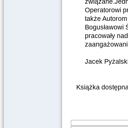
związane.Jedn
Operatorowi p
także Autorom 
Bogusławowi Ś
pracowały nad 
zaangażowanie
Jacek Pyżalsk
Książka dostępna