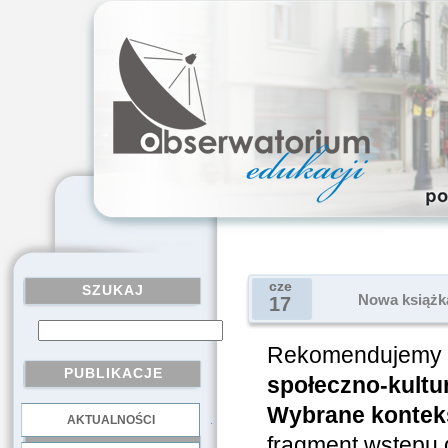
cze
SZUKAJ
Nowa książk
17
Rekomendujemy 
PUBLIKACJE
społeczno-kultu
Wybrane kontek
AKTUALNOŚCI
.
fragment wstępu d