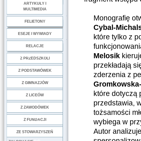
ARTYKUŁY I
MULTIMEDIA
.
Monografię otw
FELIETONY
Cybal-Michal
ESEJE I WYWIADY
które tylko z 
.
funkcjonowani
RELACJE
Melosik
kieruj
DOBRE PRAKTYKI
Z PRZEDSZKOLI
przekładają si
Z PODSTAWÓWEK
zderzenia z p
Gromkowska-
Z GIMNAZJÓW
które dotyczą 
Z LICEÓW
przedstawia, w
Z ZAWODÓWEK
tożsamości mł
NGO
Z FUNDACJI
wybiega w przy
Autor analizuje
ZE STOWARZYSZEŃ
spersonalizowa