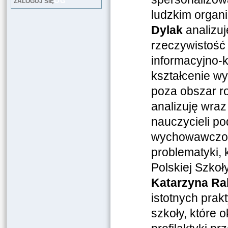
LOG
ZALOGUJ SIĘ
ludzkim organ
Dylak
analizuj
rzeczywistość
informacyjno-
kształcenie wy
poza obszar r
analizuję wra
nauczycieli po
wychowawczo, 
problematyki, k
Polskiej Szkoł
Katarzyna Ra
istotnych pra
szkoły, które 