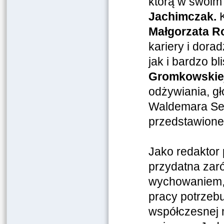
którą w swoim 
Jachimczak.
K
Małgorzata R
kariery i dor
jak i bardzo bl
Gromkowskiej
odżywiania, g
Waldemara Seg
przedstawion
Jako redaktor 
przydatna zar
wychowaniem, j
pracy potrzebu
współczesnej 