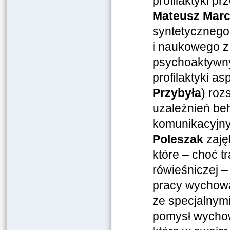
profilaktyki p
Mateusz Marc
syntetyczneg
i naukowego z 
psychoaktywnyc
profilaktyki as
Przybyła
) roz
uzależnień be
komunikacyjn
Poleszak
zaję
które – choć t
rówieśniczej 
pracy wychowa
ze specjalnymi
pomysł wychow