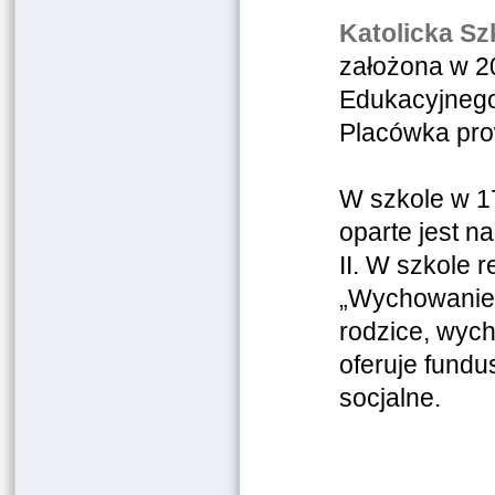
Katolicka Sz
założona w 20
Edukacyjnego 
Placówka pro
W szkole w 1
oparte jest n
II. W szkole 
„Wychowanie w
rodzice, wyc
oferuje fundu
socjalne.