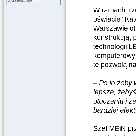
LOG
ZALOGUJ SIĘ
W ramach trze
oświacie” Kat
Warszawie otr
konstrukcją, 
technologii L
komputerowych
te pozwolą n
–
Po to żeby w
lepsze, żebyś
otoczeniu i ż
bardziej efek
Szef MEiN prz