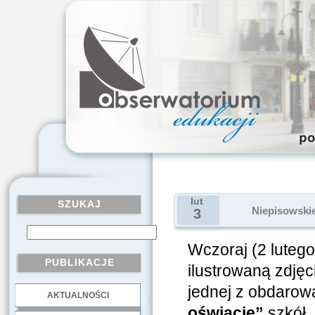
lut
SZUKAJ
Niepisowskie
3
Wczoraj (2 lutego
PUBLIKACJE
ilustrowaną zdjęc
jednej z obdaro
AKTUALNOŚCI
.
oświacie”
szkół. 