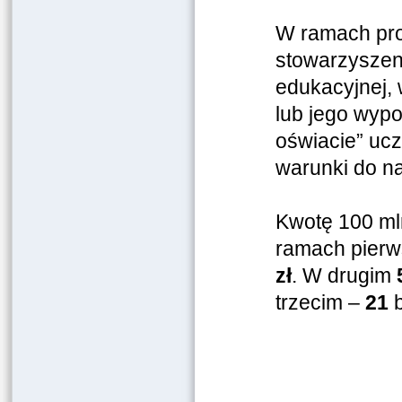
W ramach pro
stowarzyszeni
edukacyjnej,
lub jego wypo
oświacie” ucz
warunki do na
Kwotę 100 ml
ramach pierw
zł
. W drugim
trzecim –
21
b