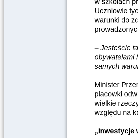
w szkołach p
Uczniowie ty
warunki do z
prowadzonych
–
Jesteście t
obywatelami R
samych waru
Minister Prze
placowki odwa
wielkie rzecz
względu na k
„Inwestycje