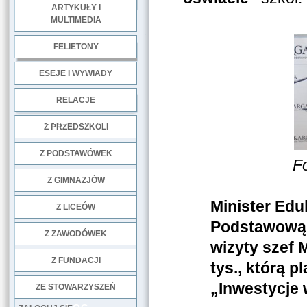
ARTYKUŁY I
MULTIMEDIA
.
FELIETONY
ESEJE I WYWIADY
.
RELACJE
DOBRE PRAKTYKI
Z PRZEDSZKOLI
Z PODSTAWÓWEK
F
Z GIMNAZJÓW
Minister Edu
Z LICEÓW
Podstawową i
Z ZAWODÓWEK
wizyty szef 
NGO
Z FUNDACJI
tys., którą 
„Inwestycje 
ZE STOWARZYSZEŃ