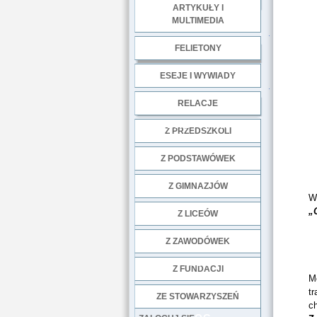
ARTYKUŁY I
MULTIMEDIA
.
FELIETONY
ESEJE I WYWIADY
.
RELACJE
DOBRE PRAKTYKI
Z PRZEDSZKOLI
Z PODSTAWÓWEK
Z GIMNAZJÓW
Wc
„
Z LICEÓW
Z ZAWODÓWEK
NGO
Z FUNDACJI
Mo
tr
ZE STOWARZYSZEŃ
c