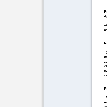
P
d
–
pr
N
–
w
z
cz
w
c
R
–
tr
c