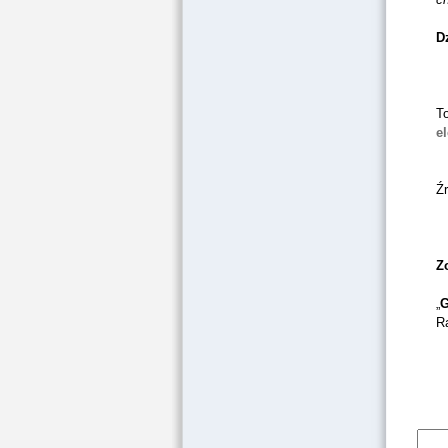
D
To
e
Źr
Z
„
G
R