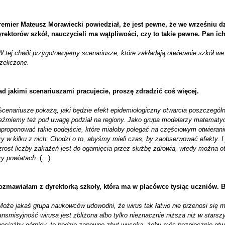
remier Mateusz Morawiecki powiedział, że jest pewne, że we wrześniu dz
yrektorów szkół, nauczycieli ma wątpliwości, czy to takie pewne. Pan ic
W tej chwili przygotowujemy scenariusze, które zakładają otwieranie szkół we
zeliczone.
ad jakimi scenariuszami pracujecie, proszę zdradzić coś więcej.
S
cenariusze pokażą, jaki będzie efekt epidemiologiczny otwarcia poszczegó
eźmiemy też pod uwagę podział na regiony. Jako grupa modelarzy matematy
aproponować takie podejście, które miałoby polegać na częściowym otwieran
y w kilku z nich. Chodzi o to, abyśmy mieli czas, by zaobserwować efekty. I 
zrost liczby zakażeń jest do ogarnięcia przez służbę zdrowia, wtedy można 
zy powiatach.
(…)
ozmawiałam z dyrektorką szkoły, która ma w placówce tysiąc uczniów. B
Może jakaś grupa naukowców udowodni, że wirus tak łatwo nie przenosi się mi
ansmisyjność wirusa jest zbliżona albo tylko nieznacznie niższa niż w stars
hociażby górnicy, to będzie zapewne zbyt wysoka, żeby móc bezpiecznie otw