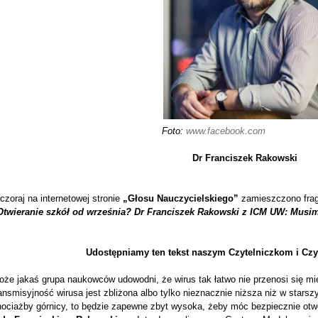
Foto:
www.facebook.com
Dr Franciszek Rakowski
zoraj na internetowej stronie
„Głosu
Nauczycielskiego”
zamieszczono fra
Otwieranie szkół od września? Dr Franciszek Rakowski z ICM UW: Musi
Udostępniamy ten tekst naszym Czytelniczkom i Czy
że jakaś grupa naukowców udowodni, że wirus tak łatwo nie przenosi się mię
ansmisyjność wirusa jest zbliżona albo tylko nieznacznie niższa niż w stars
hociażby górnicy, to będzie zapewne zbyt wysoka, żeby móc bezpiecznie otw