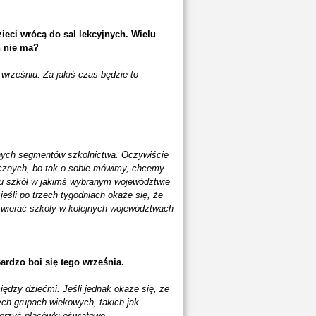
ieci wrócą do sal lekcyjnych. Wielu
h nie ma?
 wrześniu. Za jakiś czas będzie to
lnych segmentów szkolnictwa. Oczywiście
cznych, bo tak o sobie mówimy, chcemy
iu szkół w jakimś wybranym województwie
jeśli po trzech tygodniach okaże się, że
otwierać szkoły w kolejnych województwach
ardzo boi się tego września.
ędzy dziećmi. Jeśli jednak okaże się, że
zych grupach wiekowych, takich jak
orzyć placówki oświatowe.