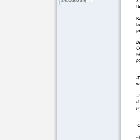
LOG
ZALOGUJ SIĘ
Z
U
K
b
p
D
C
wi
p
-
w
–
d
p
-
–