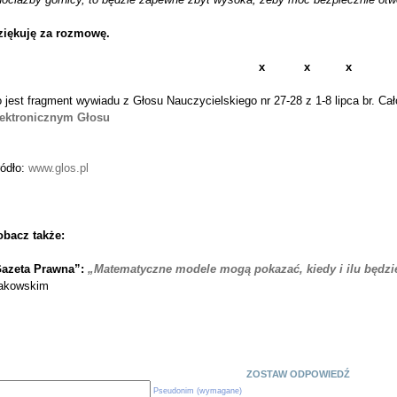
ziękuję za rozmowę.
x x x
 jest fragment wywiadu z Głosu Nauczycielskiego nr 27-28 z 1-8 lipca br. C
lektronicznym Głosu
ódło:
www.glos.pl
obacz także:
azeta Prawna”:
„Matematyczne modele mogą pokazać, kiedy i ilu będzi
akowskim
ZOSTAW ODPOWIEDŹ
Pseudonim (wymagane)