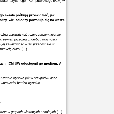
a Matematycznego i Komputerowego (ICM) w
o świata próbują przewidzieć, jak
lodzy, wirusolodzy powołują się na wasze
ożna przewidywać rozprzestrzeniania się
c pewien przebieg choroby i własności
 jej zakaźliwość – jak przenosi się w
naprawdę dużo.
(…)
kołach. ICM UW udostępnił go mediom. A
st równie wysoka jak w przypadku osób
a wprowadzi bardzo wysokie
.
ć wirusa w grupach wiekowych szkolnych.
(…)