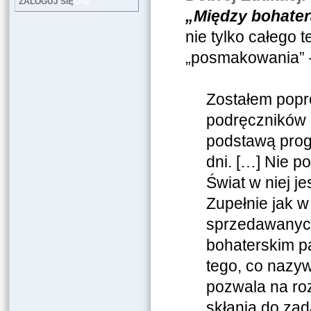
LOG
ZALOGUJ SIĘ
„Między bohater
nie tylko całego 
„posmakowania” –
Zostałem pop
podręczników 
podstawą progr
dni. […] Nie p
Świat w niej je
Zupełnie jak w
sprzedawanych 
bohaterskim pa
tego, co nazy
pozwala na roz
skłania do za