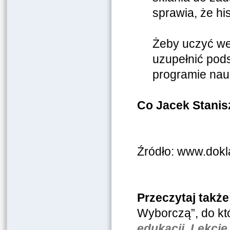
sprawia, że his
Żeby uczyć we
uzupełnić pod
programie nau
Co Jacek Stani
Źródło: www.dokl
Przeczytaj także
Wyborczą”, do kt
edukacji. Lekcje