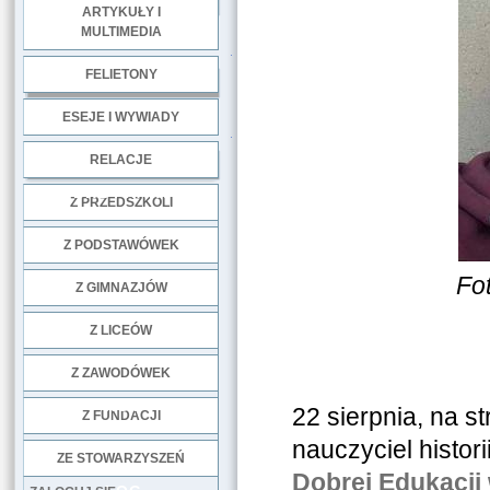
ARTYKUŁY I
MULTIMEDIA
.
FELIETONY
ESEJE I WYWIADY
.
RELACJE
DOBRE PRAKTYKI
Z PRZEDSZKOLI
Z PODSTAWÓWEK
Fo
Z GIMNAZJÓW
Z LICEÓW
Z ZAWODÓWEK
NGO
22 sierpnia, na s
Z FUNDACJI
nauczyciel historii
ZE STOWARZYSZEŃ
Dobrej Edukacji