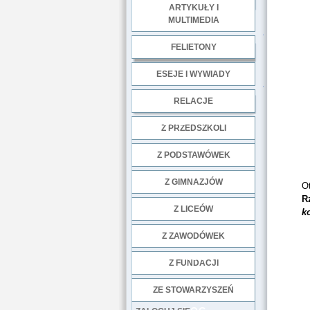
ARTYKUŁY I
MULTIMEDIA
.
FELIETONY
ESEJE I WYWIADY
.
RELACJE
DOBRE PRAKTYKI
Z PRZEDSZKOLI
Z PODSTAWÓWEK
Z GIMNAZJÓW
O
R
Z LICEÓW
k
Z ZAWODÓWEK
NGO
Z FUNDACJI
ZE STOWARZYSZEŃ