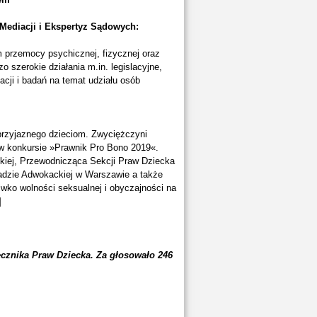
Mediacji i Ekspertyz Sądowych:
przemocy psychicznej, fizycznej oraz
o szerokie działania m.in. legislacyjne,
acji i badań na temat udziału osób
przyjaznego dzieciom. Zwyciężczyni
a w konkursie »Prawnik Pro Bono 2019«.
kiej, Przewodnicząca Sekcji Praw Dziecka
adzie Adwokackiej w Warszawie a także
iwko wolności seksualnej i obyczajności na
]
cznika Praw Dziecka. Za głosowało 246