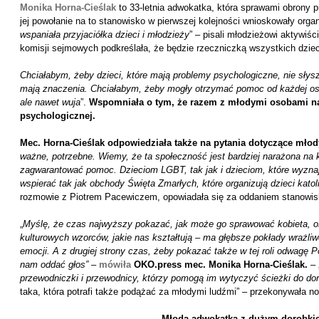
Monika Horna-Cieślak
to 33-letnia adwokatka, która sprawami obrony p
jej powołanie na to stanowisko w pierwszej kolejności wnioskowały organ
wspaniała przyjaciółka dzieci i młodzieży
” – pisali młodzieżowi aktywiś
komisji sejmowych podkreślała, że będzie rzeczniczką wszystkich dziec
Chciałabym, żeby dzieci, które mają problemy psychologiczne, nie słysz
mają znaczenia. Chciałabym, żeby mogły otrzymać pomoc od każdej oso
ale nawet wuja
”.
Wspomniała o tym, że razem z młodymi osobami n
psychologicznej.
Mec. Horna-Cieślak odpowiedziała także na pytania dotyczące mł
ważne, potrzebne. Wiemy, że ta społeczność jest bardziej narażona n
zagwarantować pomoc. Dzieciom LGBT, tak jak i dzieciom, które wyznają
wspierać tak jak obchody Święta Zmarłych, które organizują dzieci katol
rozmowie z Piotrem Pacewiczem, opowiadała się za oddaniem stanowis
„
Myślę, że czas najwyższy pokazać, jak może go sprawować kobieta, o
kulturowych wzorców, jakie nas kształtują – ma głębsze pokłady wrażliw
emocji. A z drugiej strony czas, żeby pokazać także w tej roli odwagę 
nam oddać głos”
–
mówiła
OKO.press mec. Monika Horna-Cieślak.
– 
przewodniczki i przewodnicy, którzy pomogą im wytyczyć ścieżki do dor
taka, która potrafi także podążać za młodymi ludźmi” – przekonywała n
Młoda adwokatka z dużym dorobk