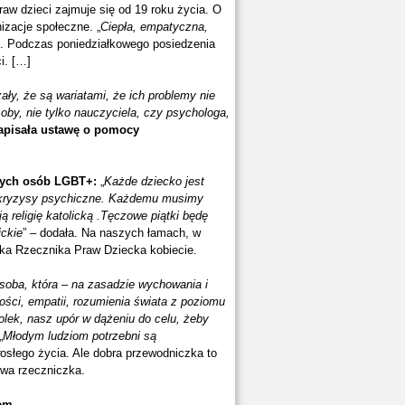
raw dzieci zajmuje się od 19 roku życia. O
izacje społeczne. „
Ciepła, empatyczna,
ci. Podczas poniedziałkowego posiedzenia
i. […]
ały, że są wariatami, że ich problemy nie
by, nie tylko nauczyciela, czy psychologa,
apisała ustawę o pomocy
odych osób LGBT+:
„
Każde dziecko jest
a kryzysy psychiczne. Każdemu musimy
 religię katolicką .Tęczowe piątki będę
ickie
” – dodała. Na naszych łamach, w
ka Rzecznika Praw Dziecka kobiecie.
soba, która – na zasadzie wychowania i
ości, empatii, rozumienia świata z poziomu
Polek, nasz upór w dążeniu do celu, żeby
„
Młodym ludziom potrzebni są
osłego życia. Ale dobra przewodniczka to
owa rzeczniczka.
iem