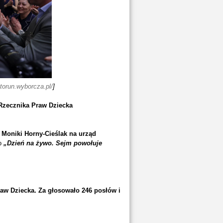
torun.wyborcza.pl/
]
Rzecznika Praw Dziecka
Moniki Horny-Cieślak na urząd
go
„Dzień na żywo. Sejm powołuje
aw Dziecka. Za głosowało 246 posłów i