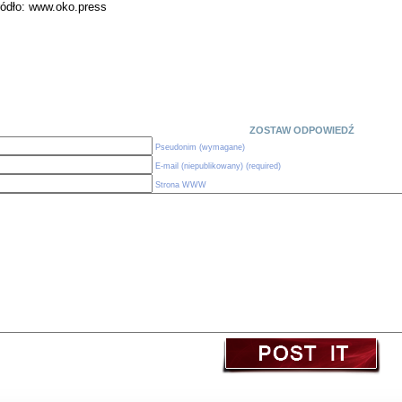
ródło: www.oko.press
ZOSTAW ODPOWIEDŹ
Pseudonim (wymagane)
E-mail (niepublikowany) (required)
Strona WWW