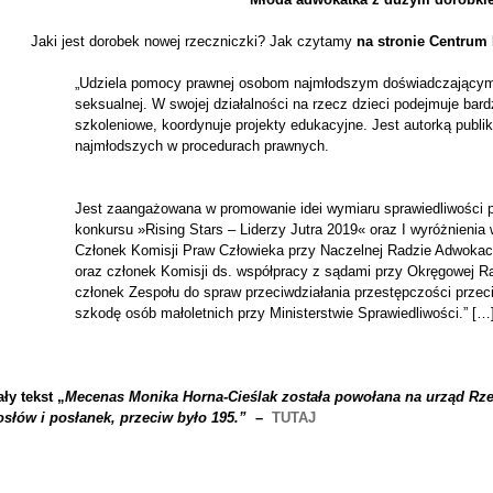
Jaki jest dorobek nowej rzeczniczki? Jak czytamy
na stronie Centrum 
„Udziela pomocy prawnej osobom najmłodszym doświadczającym 
seksualnej. W swojej działalności na rzecz dzieci podejmuje bardz
szkoleniowe, koordynuje projekty edukacyjne. Jest autorką publik
najmłodszych w procedurach prawnych.
Jest zaangażowana w promowanie idei wymiaru sprawiedliwości 
konkursu »Rising Stars – Liderzy Jutra 2019« oraz I wyróżnieni
Członek Komisji Praw Człowieka przy Naczelnej Radzie Adwokac
oraz członek Komisji ds. współpracy z sądami przy Okręgowej R
członek Zespołu do spraw przeciwdziałania przestępczości przec
szkodę osób małoletnich przy Ministerstwie Sprawiedliwości.” […
ły tekst „
Mecenas Monika Horna-Cieślak została powołana na urząd Rze
osłów i posłanek, przeciw było 195.”
–
TUTAJ