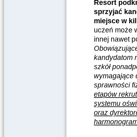
Resort podkre
sprzyjać kan
miejsce w ki
uczeń może wy
innej nawet p
Obowiązujące
kandydatom m
szkół ponadp
wymagające d
sprawności fi
etapów rekru
systemu oświ
oraz dyrektor
harmonogram