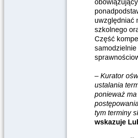
obowiązującym
ponadpodstaw
uwzględniać 
szkolnego or
Część kompete
samodzielnie
sprawnościow
–
Kurator oś
ustalania te
ponieważ ma 
postępowania
tym terminy 
wskazuje Lu