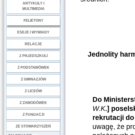
ARTYKUŁY I
MULTIMEDIA
.
FELIETONY
ESEJE I WYWIADY
.
RELACJE
Jednolity har
DOBRE PRAKTYKI
Z PRZEDSZKOLI
Z PODSTAWÓWEK
Z GIMNAZJÓW
Z LICEÓW
Do Ministers
Z ZAWODÓWEK
W.K
.] posel
NGO
Z FUNDACJI
rekrutacji 
uwagę, że pr
ZE STOWARZYSZEŃ