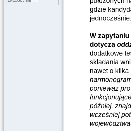
położonych n
LOG
ZALOGUJ SIĘ
gdzie kandyda
jednocześnie
W zapytaniu 
dotyczą
odd
dodatkowe te
składania wn
nawet o kilk
harmonograma
ponieważ pro
funkcjonujące
później, znaj
wcześniej po
województwa