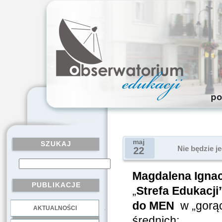
maj
SZUKAJ
Nie będzie j
22
Magdalena Igna
PUBLIKACJE
„
Strefa Edukacji
do MEN
w „gorący
AKTUALNOŚCI
.
średnich: