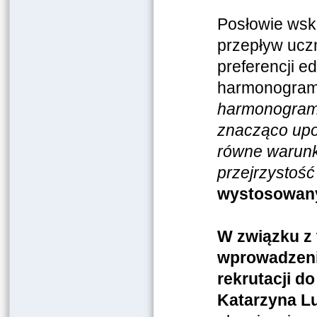
Posłowie wsk
przepływ ucz
preferencji e
harmonogram
harmonogramu
znacząco upo
równe warunk
przejrzystość
wystosowany
W związku z 
wprowadzeni
rekrutacji 
Katarzyna Lu