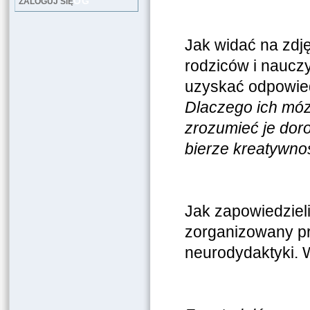
LOG
ZALOGUJ SIĘ
Jak widać na zdj
rodziców i nauczy
uzyskać odpowied
Dlaczego ich mózg
zrozumieć je dor
bierze kreatywno
Jak zapowiedzieli
zorganizowany pr
neurodydaktyki. W