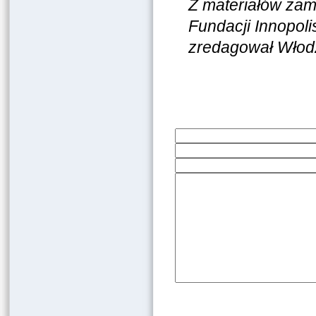
Z materiałów za
Fundacji Innopoli
zredagował Włodz