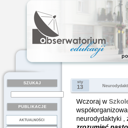
sty
SZUKAJ
Neurodydakty
13
Wczoraj w
Szkole
PUBLIKACJE
współorganizowa
neurodydaktyki ,
AKTUALNOŚCI
.
zrozumieć nasto