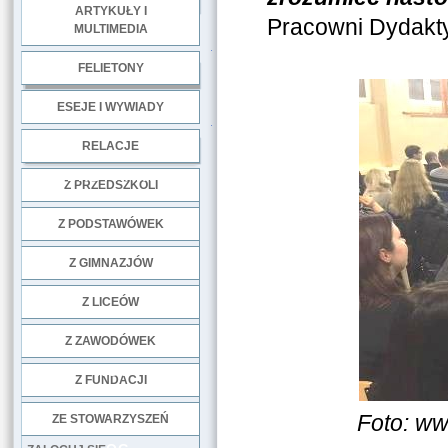
ARTYKUŁY I
Pracowni Dydaktyk
MULTIMEDIA
.
FELIETONY
ESEJE I WYWIADY
.
RELACJE
DOBRE PRAKTYKI
Z PRZEDSZKOLI
Z PODSTAWÓWEK
Z GIMNAZJÓW
Z LICEÓW
Z ZAWODÓWEK
NGO
Z FUNDACJI
Foto: w
ZE STOWARZYSZEŃ