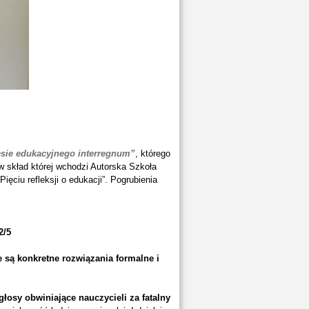
resie edukacyjnego interregnum”
, którego
 skład której wchodzi Autorska Szkoła
ciu refleksji o edukacji”. Pogrubienia
2/5
 są konkretne rozwiązania formalne i
głosy obwiniające nauczycieli za fatalny