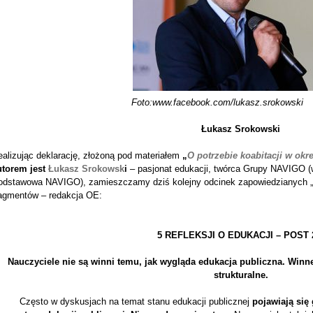
Foto:www.facebook.com/lukasz.srokowski
Łukasz Srokowski
ealizując deklarację, złożoną pod materiałem
„
O potrzebie koabitacji w ok
utorem jest
Łukasz Srokowsk
i
– pasjonat edukacji, twórca Grupy NAVIGO (w
odstawowa NAVIGO), zamieszczamy dziś kolejny odcinek zapowiedzianych „Pię
ragmentów – redakcja OE:
5 REFLEKSJI O EDUKACJI – POST 
Nauczyciele nie są winni temu, jak wygląda edukacja publiczna. Winne
strukturalne.
Często w dyskusjach na temat stanu edukacji publicznej
pojawiają się 