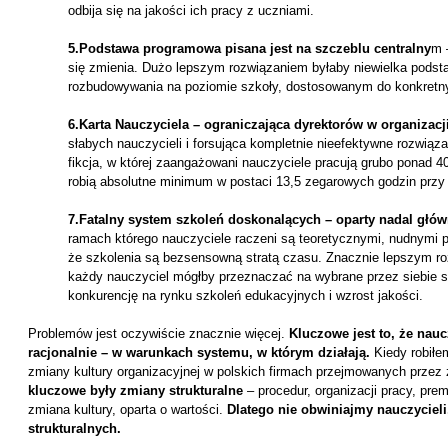
odbija się na jakości ich pracy z uczniami.
5.Podstawa programowa pisana jest na szczeblu centralny
m 
się zmienia. Dużo lepszym rozwiązaniem byłaby niewielka podsta
rozbudowywania na poziomie szkoły, dostosowanym do konkretny
6.Karta Nauczyciela – ograniczająca dyrektorów w organizacji
słabych nauczycieli i forsująca kompletnie nieefektywne rozwiąz
fikcja, w której zaangażowani nauczyciele pracują grubo ponad 
robią absolutne minimum w postaci 13,5 zegarowych godzin przy 
7.Fatalny system szkoleń doskonalących – oparty nadal głó
ramach którego nauczyciele raczeni są teoretycznymi, nudnymi p
że szkolenia są bezsensowną stratą czasu. Znacznie lepszym ro
każdy nauczyciel mógłby przeznaczać na wybrane przez siebie s
konkurencję na rynku szkoleń edukacyjnych i wzrost jakości.
Problemów jest oczywiście znacznie więcej.
Kluczowe jest to, że nauc
racjonalnie – w warunkach systemu, w którym działają.
Kiedy robiłe
zmiany kultury organizacyjnej w polskich firmach przejmowanych przez 
kluczowe były zmiany strukturalne
– procedur, organizacji pracy, prem
zmiana kultury, oparta o wartości.
Dlatego nie obwiniajmy nauczyciel
strukturalnych.