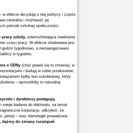
– w efekcie decydują o niej politycy i często
wa centralna i możliwość jej
ch potrzeb szkolnej społeczności.
 pracy szkoły,
uniemożliwiająca zwalnianie
anie czasu pracy. W efekcie zbudowana jest
40 godzin tygodniowo, a niezaangażowani
tablicy w tygodniu.
wnie o ODNy
(choć powoli się to zmienia), w
rezentacjami i budują w sobie przekonanie,
związaniem byłby bon szkoleniowy, który
zkolenia – wymusiłoby to naturalną
zyciele i dyrektorzy postępują
m swoje badania do doktoratu, na temat
zagraniczne korporacje, odkryłem, że
ii, pensji – oraz równolegle prowadzona
i, dążmy do zmiany rozwiązań