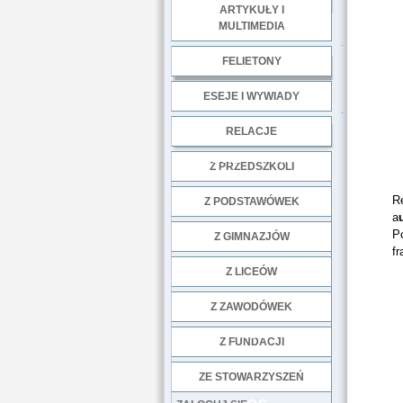
ARTYKUŁY I
MULTIMEDIA
.
FELIETONY
ESEJE I WYWIADY
.
RELACJE
DOBRE PRAKTYKI
Z PRZEDSZKOLI
R
Z PODSTAWÓWEK
a
P
Z GIMNAZJÓW
f
Z LICEÓW
Z ZAWODÓWEK
NGO
Z FUNDACJI
ZE STOWARZYSZEŃ