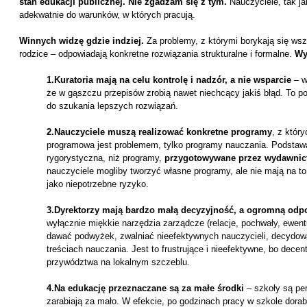
stan edukacji publicznej. Nie zgadzam się z tym.
Nauczyciele, tak jak
adekwatnie do warunków, w których pracują.
Winnych widzę gdzie indziej.
Za problemy, z którymi borykają się wszy
rodzice – odpowiadają konkretne rozwiązania strukturalne i formalne.
Wy
1.Kuratoria mają na celu kontrolę i nadzór, a nie wsparcie
– w
że w gąszczu przepisów zrobią nawet niechcący jakiś błąd. To po
do szukania lepszych rozwiązań.
2.Nauczyciele muszą realizować konkretne programy
, z któr
programowa jest problemem, tylko programy nauczania. Podstawa
rygorystyczna, niż programy,
przygotowywane przez wydawnic
nauczyciele mogliby tworzyć własne programy, ale nie mają na to 
jako niepotrzebne ryzyko.
3.Dyrektorzy mają bardzo małą decyzyjność, a ogromną odp
wyłącznie miękkie narzędzia zarządcze (relacje, pochwały, ewen
dawać podwyżek, zwalniać nieefektywnych nauczycieli, decydować
treściach nauczania. Jest to frustrujące i nieefektywne, bo dece
przywództwa na lokalnym szczeblu.
4.Na edukację przeznaczane są za małe środki
– szkoły są pe
zarabiają za mało. W efekcie, po godzinach pracy w szkole dorabi