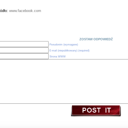
ródło:
www.facebook.com
ZOSTAW ODPOWIEDŹ
Pseudonim (wymagane)
E-mail (niepublikowany) (required)
Strona WWW