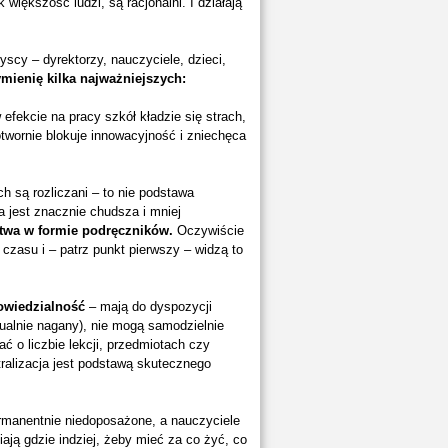
 większość ludzi, są racjonalni. I działają
scy – dyrektorzy, nauczyciele, dzieci,
mienię kilka najważniejszych:
 efekcie na pracy szkół kładzie się strach,
twornie blokuje innowacyjność i zniechęca
ych są rozliczani – to nie podstawa
 jest znacznie chudsza i mniej
twa w formie podręczników.
Oczywiście
czasu i – patrz punkt pierwszy – widzą to
owiedzialność
– mają do dyspozycji
tualnie nagany), nie mogą samodzielnie
 o liczbie lekcji, przedmiotach czy
ntralizacja jest podstawą skutecznego
rmanentnie niedoposażone, a nauczyciele
ają gdzie indziej, żeby mieć za co żyć, co