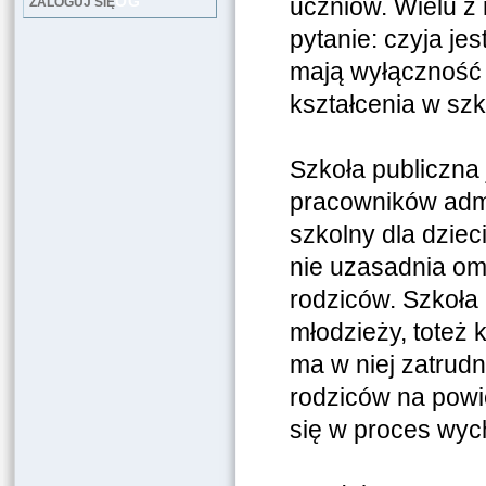
LOG
uczniów. Wielu z 
ZALOGUJ SIĘ
pytanie: czyja je
mają wyłączność 
kształcenia w sz
Szkoła publiczna 
pracowników admin
szkolny dla dziec
nie uzasadnia omn
rodziców. Szkoła p
młodzieży, toteż 
ma w niej zatrud
rodziców na powie
się w proces wych