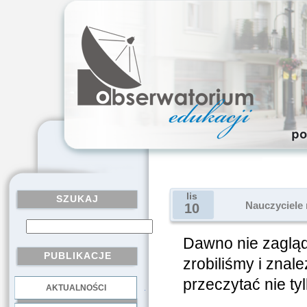
lis
SZUKAJ
Nauczyciele 
10
Dawno nie zaglą
PUBLIKACJE
zrobiliśmy i znale
przeczytać nie ty
AKTUALNOŚCI
.