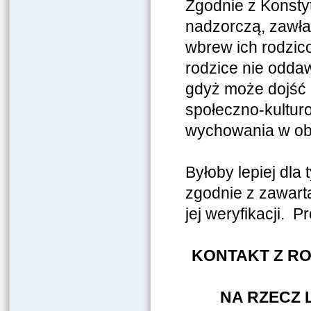
Zgodnie z Konsty
nadzorczą, zawła
wbrew ich rodzico
rodzice nie oddaw
gdyż może dojść 
społeczno-kulturo
wychowania w ob
Byłoby lepiej dla
zgodnie z zawart
jej weryfikacji. P
KONTAKT Z RO
NA RZECZ 