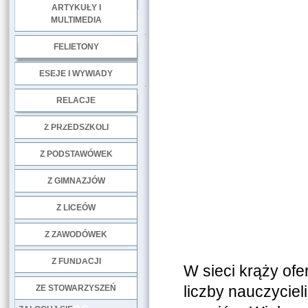
ARTYKUŁY I
MULTIMEDIA
.
FELIETONY
ESEJE I WYWIADY
.
RELACJE
DOBRE PRAKTYKI
Z PRZEDSZKOLI
Z PODSTAWÓWEK
Z GIMNAZJÓW
Z LICEÓW
Co to
Z ZAWODÓWEK
NGO
Z FUNDACJI
W sieci krąży of
liczby nauczyciel
ZE STOWARZYSZEŃ