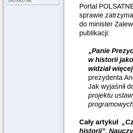
LOG
ZALOGUJ SIĘ
Portal POLSATNEW
sprawie zatrzyma
do minister Zalew
publikacji:
„
Panie Prezyd
w historii ja
widział więcej
prezydenta An
Jak wyjaśnił do
projektu usta
programowych 
Cały artykuł
„Cz
historii”. Naucz