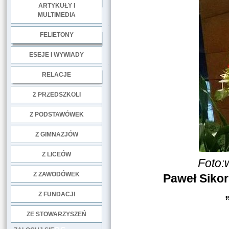
ARTYKUŁY I
MULTIMEDIA
.
FELIETONY
ESEJE I WYWIADY
.
RELACJE
DOBRE PRAKTYKI
Z PRZEDSZKOLI
Z PODSTAWÓWEK
Z GIMNAZJÓW
Z LICEÓW
Foto:
Z ZAWODÓWEK
Paweł Sikor
NGO
Z FUNDACJI
ZE STOWARZYSZEŃ