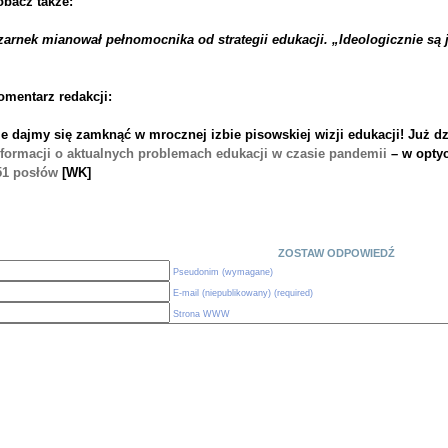
obacz także:
zarnek mianował pełnomocnika od strategii edukacji. „Ideologicznie są 
omentarz redakcji:
ie dajmy się zamknąć w mrocznej izbie pisowskiej wizji edukacji!
Już dz
nformacji o aktualnych problemach edukacji w czasie pandemii
– w optyc
51 posłów
[WK]
ZOSTAW ODPOWIEDŹ
Pseudonim (wymagane)
E-mail (niepublikowany) (required)
Strona WWW