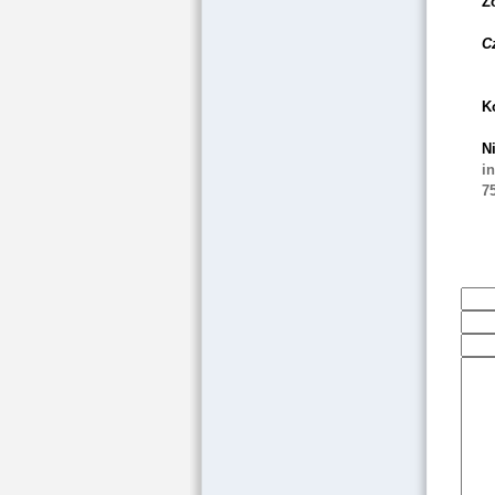
Z
C
K
N
i
7