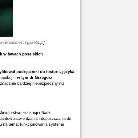
w.wiadomosci.gazeta.p
l]
ek w ławach poselskich
ikował podręczniki do historii, języka
iepokój –
w tym dr Grzegorz
 znacznie bardziej niebezpieczny niż
inisterstwo Edukacji i Nauki
dardów zatwierdzania i dopuszczania do
rtu na temat funkcjonowania systemu