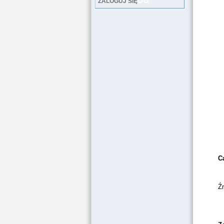
LOG
ZALOGUJ SIĘ
Ca
Źr