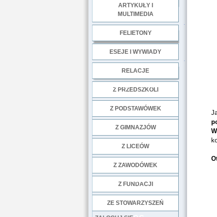
ARTYKUŁY I
MULTIMEDIA
.
FELIETONY
ESEJE I WYWIADY
.
RELACJE
DOBRE PRAKTYKI
Z PRZEDSZKOLI
Z PODSTAWÓWEK
Ja
p
Z GIMNAZJÓW
W
ko
Z LICEÓW
O
Z ZAWODÓWEK
NGO
Z FUNDACJI
ZE STOWARZYSZEŃ