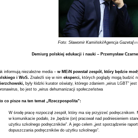
Foto: Sławomir Kamiński/Agencja Gazeta[
ww
Demiurg polskiej edukacji i nauki – Przemysław Czarn
k informują niezależne media –
w MEiN powstał zespół, który będzie modyf
olskiego i WoS.
Znaleźli się w nim
eksperci,
których poglądy mogą budzić n
ierzchowski,
były łódzki kurator oświaty, którego zdaniem „wirus LGBT” jest
ronawirus, bo jest to „wirus dehumanizacji społeczeństwa
to co pisze na ten temat „Rzeczpospolita”:
W środę pracę rozpoczął zespół, który ma się przyjrzeć podręcznikom. M
w komunikacie podało, że „będzie (on) pracował nad podniesieniem stan
użytku szkolnego podręczników”. A jego celem „jest sporządzenie rapo
dopuszczania podręczników do użytku szkolnego”.