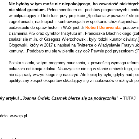
Nie byłoby w tym może nic niepokojącego, bo zawartość niektórych
nie skład gremium.
Pełnomocnikiem ds. podstaw programowych i podr
współpracujący z Ordo Iuris przy projekcie „Spotkania w prawdzie” skup
zagrożeniach, nadziejach i kontrowersjach w spotkaniu chrześcijaństwa 
podzespołu do spraw historii i WoS jest
dr
Robert Derewenda
,
pracowni
z ramienia PiS oraz dyrektor Instytutu im. Franciszka Blachnickiego (z
znalazł się m.in. dr Grzegorz Wierzchowski, były łódzki kurator oświaty,
Głogowski, który w 2017 r. napisał na Twitterze o Władysławie Frasyniuku
komuny…Podobało mu się w pierdlu czy co? Pewnie pod prysznicem ;)”. 
Polska szkoła, w tym programy nauczania, z pewnością wymaga reformy
pokazała edukacja zdalna. Nauczyciele nie są w stanie omówić tego, co
nie dają rady wszystkiego się nauczyć. Ale lepiej by było, gdyby nad p
apolityczny zespół ekspertów składający się z naukowców o różnych po
ły artykuł „
Joanna Ćwiek: Czarnek bierze się za podręczniki
” –
TUTAJ
ódło: www.rp.pl