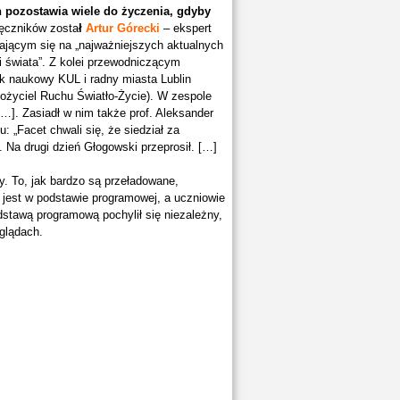
 pozostawia wiele do życzenia, gdyby
ęczników zosta
ł
Artur Górecki
– ekspert
iającym się na „najważniejszych aktualnych
i świata”. Z kolei przewodniczącym
k naukowy KUL i radny miasta Lublin
ałożyciel Ruchu Światło-Życie). W zespole
[…]. Zasiadł w nim także prof. Aleksander
: „Facet chwali się, że siedział za
Na drugi dzień Głogowski przeprosił. […]
. To, jak bardzo są przeładowane,
 jest w podstawie programowej, a uczniowie
odstawą programową pochylił się niezależny,
glądach.