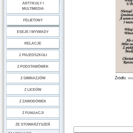
ARTYKUŁY I
MULTIMEDIA
.
FELIETONY
ESEJE I WYWIADY
.
RELACJE
DOBRE PRAKTYKI
Z PRZEDSZKOLI
Z PODSTAWÓWEK
Źródło:
ww
Z GIMNAZJÓW
Z LICEÓW
Z ZAWODÓWEK
NGO
Z FUNDACJI
ZE STOWARZYSZEŃ