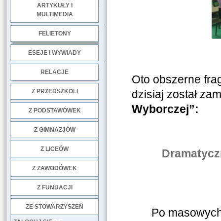
ARTYKUŁY I
MULTIMEDIA
.
FELIETONY
ESEJE I WYWIADY
.
RELACJE
Oto obszerne fr
DOBRE PRAKTYKI
Z PRZEDSZKOLI
dzisiaj został za
Wyborczej”:
Z PODSTAWÓWEK
Z GIMNAZJÓW
Z LICEÓW
Dramatyczn
Z ZAWODÓWEK
NGO
Z FUNDACJI
ZE STOWARZYSZEŃ
Po masowych o