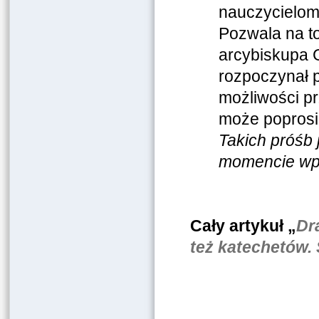
nauczycielom e
Pozwala na t
arcybiskupa 
rozpoczynał p
możliwości pr
może poprosić
Takich próśb 
momencie wp
Cały artykuł „
Dr
też katechetów. S