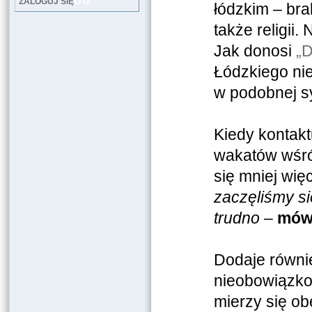
LOG
ZALOGUJ SIĘ
łódzkim – bra
także religii.
Jak donosi
„D
Łódzkiego nie
w podobnej s
Kiedy kontakt
wakatów wśród
się mniej wię
zaczęliśmy si
trudno
–
mówi
Dodaje równie
nieobowiązkow
mierzy się ob