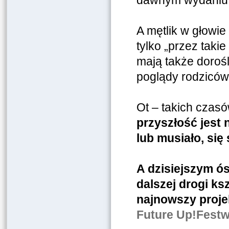
dawnym wydani
A mętlik w głowie 
tylko „przez taki
mają także dorośl
poglądy rodziców
Ot – takich czasó
przyszłość jest 
lub musiało, się
A dzisiejszym ó
dalszej drogi ks
najnowszy projek
Future Up!Festw