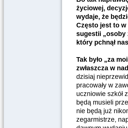
życiowej, decyz
wydaje, że będzi
Często jest to 
sugestii „osoby
który pchnął na
Tak było „za moi
zwłaszcza w nad
dzisiaj nieprzewi
pracowały w zawod
uczniowie szkół 
będą musieli prze
nie będą już niko
zegarmistrze, na