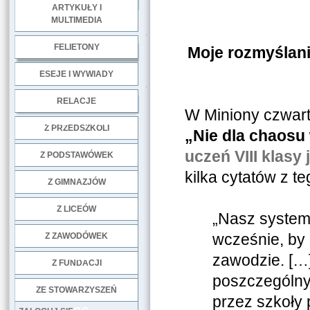
ARTYKUŁY I
MULTIMEDIA
.
FELIETONY
Moje rozmyślani
ESEJE I WYWIADY
.
RELACJE
W Miniony czwart
DOBRE PRAKTYKI
Z PRZEDSZKOLI
„Nie dla chaosu 
uczeń VIII klasy
Z PODSTAWÓWEK
kilka cytatów z te
Z GIMNAZJÓW
Z LICEÓW
„Nasz system 
wcześnie, by
Z ZAWODÓWEK
NGO
zawodzie. […
Z FUNDACJI
poszczególny
ZE STOWARZYSZEŃ
przez szkoły