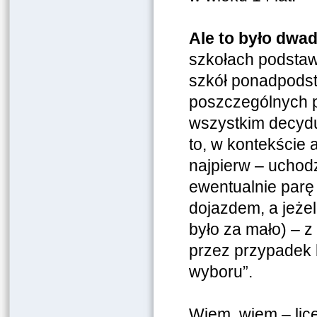
Ale to było dwad
szkołach podstaw
szkół ponadpodst
poszczególnych 
wszystkim decydu
to, w kontekście 
najpierw – uchodz
ewentualnie parę 
dojazdem, a jeżel
było za mało) – 
przez przypadek 
wyboru”.
Wiem, wiem – lice