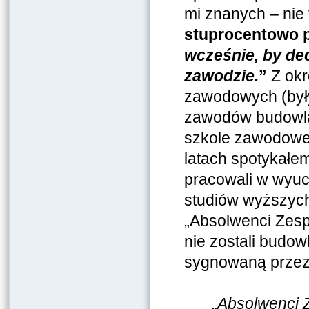
mi znanych – nie
stuprocentowo pr
wcześnie, by de
zawodzie.
”
Z okr
zawodowych (był
zawodów budowlan
szkole zawodowej
latach spotykałem
pracowali w wyuc
studiów wyższych
„Absolwenci Zesp
nie zostali budow
sygnowaną przez 
„
Absolwenci Z