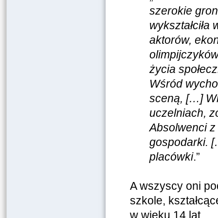
szerokie gro
wykształciła
aktorów, eko
olimpijczyków
życia społec
Wśród wychow
sceną, […] W
uczelniach, 
Absolwenci z 
gospodarki. 
placówki
.”
A wszyscy oni po
szkole, kształcąc
w wieku 14 lat.