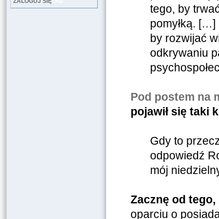
LOG
ZALOGUJ SIĘ
tego, by trwa
pomyłką. […]
by rozwijać w
odkrywaniu pa
psychospołec
Pod postem na m
pojawił się tak
Gdy to przec
odpowiedź Rob
mój niedzieln
Zacznę od tego,
oparciu o posia