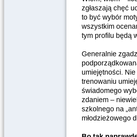
zgłaszają chęć u
to być wybór mot
wszystkim ocenam
tym profilu będą 
Generalnie zgadz
podporządkowana j
umiejętności. Nie
trenowaniu umiej
świadomego wybor
zdaniem – niewie
szkolnego na „an
młodzieżowego do
Bo tak naprawdę