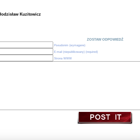
łodzisław Kuzitowicz
ZOSTAW ODPOWIEDŹ
Pseudonim (wymagane)
E-mail (niepublikowany) (required)
Strona WWW