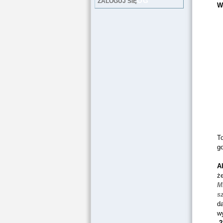
LOG
ZALOGUJ SIĘ
W
To
g
A
ż
M
s
d
w
2