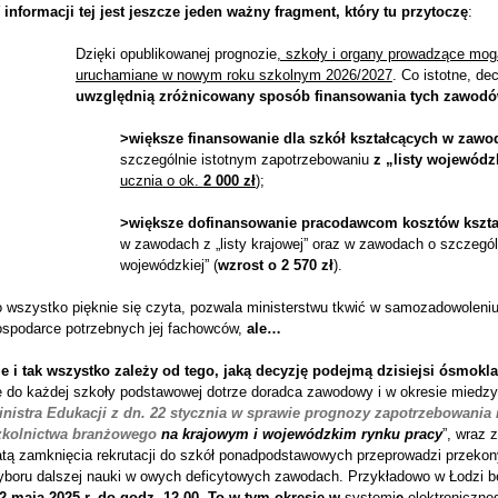
 informacji tej jest jeszcze jeden ważny fragment, który tu przytoczę
:
Dzięki opublikowanej prognozie
, szkoły i organy prowadzące mo
uruchamiane w nowym roku szkolnym 2026/2027
. Co istotne, d
uwzględnią zróżnicowany sposób finansowania tych zawodó
>większe finansowanie dla szkół kształcących w zawod
szczególnie istotnym zapotrzebowaniu
z „listy wojewódz
ucznia o ok.
2 000 zł
);
>większe dofinansowanie pracodawcom kosztów kszt
w zawodach z „listy krajowej” oraz w zawodach o szczegól
wojewódzkiej” (
wzrost o
2 570 zł
).
 wszystko pięknie się czyta, pozwala ministerstwu tkwić w samozadowoleniu,
ospodarce potrzebnych jej fachowców,
ale…
le i tak wszystko zależy od tego, jaką decyzję podejmą dzisiejsi ósmoklas
e do każdej szkoły podstawowej dotrze doradca zawodowy i w okresie miedzy
inistra Edukacji z dn. 22 stycznia w sprawie prognozy zapotrzebowani
zkolnictwa branżowego
na krajowym i wojewódzkim rynku pracy
”, wraz 
atą zamknięcia rekrutacji do szkół ponadpodstawowych przeprowadzi przeko
yboru dalszej nauki w owych deficytowych zawodach. Przykładowo w Łodzi bę
2 maja 2025 r. do godz. 12.00.
To w tym okresie w
systemi
e
elektroniczne