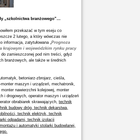
ody „szkolnictwa branżowego”…
nowiłem przekazać w tym eseju co
szcze 2 lutego, a który wówczas nie
o informacja, zatytułowana „
Prognoza
a krajowym i wojewódzkim rynku pracy
ny do zamieszczonej pod nim treści, gdyż
h branżowych, ale także w średnich
utomatyk, betoniarz-zbrojarz, cieśla,
k-monter maszyn i urządzeń, mechatronik,
 monter nawierzchni kolejowej, monter
ch i drogowych, operator maszyn i urządzeń
rator obrabiarek skrawających,
technik
hnik budowy dróg, technik dekarstwa,
ilności, technik elektryk, technik
rki odpadami, technik izolacji
montażu i automatyki stolarki budowlanej,
wego.