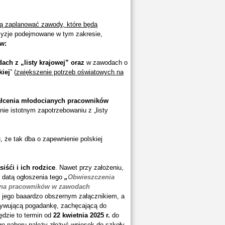
gą zaplanować zawody, które będą
ecyzje podejmowane w tym zakresie,
w:
ach z „listy krajowej” oraz
w zawodach o
kiej
” (
zwiększenie potrzeb oświatowych na
ałcenia młodocianych pracowników
nie istotnym zapotrzebowaniu z „listy
 że tak dba o zapewnienie polskiej
iśći i ich rodzice
. Nawet przy założeniu,
 datą ogłoszenia tego
„
Obwieszczenia
a na pracowników w zawodach
z jego baaardzo obszernym załącznikiem, a
nywującą pogadankę, zachęcającą do
dzie to termin od
22 kwietnia 2025 r.
do
go naboru należy złożyć wniosek do szkoły