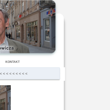
KONTAKT
< < < < < < < < <