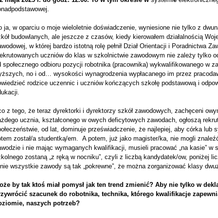
onadpodstawowej.
 ja, w oparciu o moje wieloletnie doświadczenie, wyniesione nie tylko z dwu
zkół budowlanych, ale jeszcze z czasów, kiedy kierowałem działalnością W
wodowej, w której bardzo istotną rolę pełnił Dział Orientacji i Poradnictwa 
rekrutowanych uczniów do klas w szkolnictwie zawodowym nie zależy tylko o
d społecznego odbioru pozycji robotnika (pracownika) wykwalifikowanego w 
yższych, no i od… wysokości wynagrodzenia wypłacanego im przez pracodawc
owiedzieć rodzice uczennic i uczniów kończących szkołę podstawową i odpowi
ukacji.
co z tego, że teraz dyrektorki i dyrektorzy szkół zawodowych, zachęceni ow
ażdego ucznia, kształconego w owych deficytowych zawodach, ogłoszą rekrut
ołeczeństwie, od lat, dominuje przeświadczenie, że najlepiej, aby córka lub
otem został/a studentką/em. A potem, już jako magister/ka, nie mogli znal
awodzie i nie mając wymaganych kwalifikacji, musieli pracować „na kasie” w
kolnego zostaną „z ręką w nocniku”, czyli z liczbą kandydatek/ow, poniżej l
 nie wszystkie zawody są tak „pokrewne”, że można zorganizować klasy dw
oże by tak ktoś miał pomysł jak ten trend zmienić? Aby nie tylko w dekl
rzywrócić szacunek do robotnika, technika, którego kwalifikacje zapew
oziomie, naszych potrzeb?