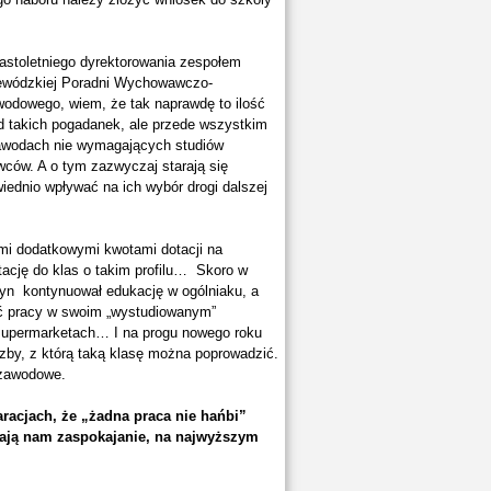
nastoletniego dyrektorowania zespołem
ojewódzkiej Poradni Wychowawczo-
Zawodowego, wiem, że tak naprawdę to ilość
d takich pogadanek, ale przede wszystkim
zawodach nie wymagających studiów
ów. A o tym zazwyczaj starają się
ednio wpływać na ich wybór drogi dalszej
ymi dodatkowymi kwotami dotacji na
ację do klas o takim profilu… Skoro w
 syn kontynuował edukację w ogólniaku, a
eźć pracy w swoim „wystudiowanym”
 supermarketach… I na progu nowego roku
iczby, z którą taką klasę można poprowadzić.
uzawodowe.
aracjach, że „żadna praca nie hańbi”
niają nam zaspokajanie, na najwyższym