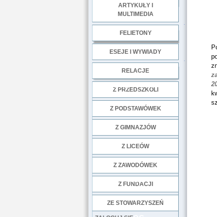
ARTYKUŁY I
MULTIMEDIA
.
FELIETONY
P
ESEJE I WYWIADY
p
.
zn
RELACJE
z
2
DOBRE PRAKTYKI
Z PRZEDSZKOLI
k
sz
Z PODSTAWÓWEK
Z GIMNAZJÓW
Z LICEÓW
Z ZAWODÓWEK
NGO
Z FUNDACJI
ZE STOWARZYSZEŃ