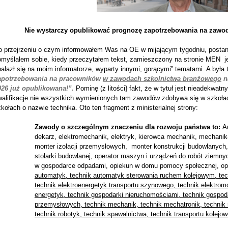
Nie wystarczy opublikować prognozę zapotrzebowania na zaw
o przejrzeniu o czym informowałem Was na OE w mijającym tygodniu, posta
omyślałem sobie, kiedy przeczytałem tekst, zamieszczony na stronie MEN je
alazł się na moim informatorze, wyparty innymi, gorącymi” tematami. A była t
apotrzebowania na pracowników
w zawodach szkolnictwa branżowego
n
026 już opublikowana!”.
Pominę (z litości} fakt, że w tytuł jest nieadekwat
walifikacje nie wszystkich wymienionych tam zawodów zdobywa się w szkołac
kołach o nazwie technika. Oto ten fragment z ministerialnej strony:
Zawody o szczególnym znaczeniu dla rozwoju państwa to:
A
dekarz, elektromechanik, elektryk, kierowca mechanik, mechani
monter izolacji przemysłowych, monter konstrukcji budowlanych,
stolarki budowlanej, operator maszyn i urządzeń do robót ziemny
w gospodarce odpadami, opiekun w domu pomocy społecznej, ope
automatyk, technik automatyk sterowania ruchem kolejowym, tec
technik elektroenergetyk transportu szynowego, technik elektromob
energetyk, technik gospodarki nieruchomościami, technik gospoda
przemysłowych, technik mechanik, technik mechatronik, technik 
technik robotyk, technik spawalnictwa, technik transportu kolejo