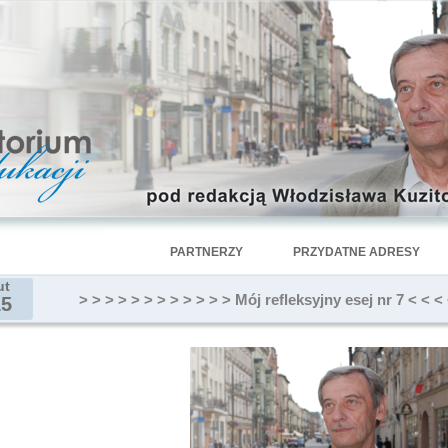
PARTNERZY
PRZYDATNE ADRESY
ut
> > > > > > > > > > > > Mój refleksyjny esej nr 7 < < < 
15