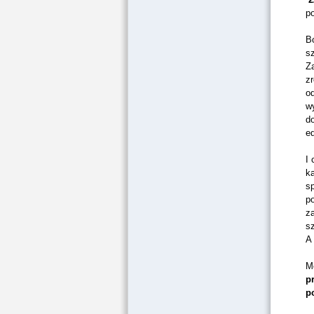
p
Bo
s
Za
z
o
w
d
ed
I 
k
sp
p
z
sz
A
M
p
p