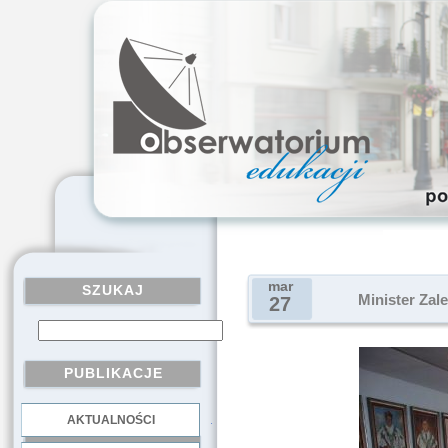
mar
SZUKAJ
Minister Za
27
PUBLIKACJE
AKTUALNOŚCI
.