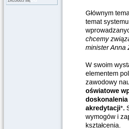
LOG
ZALOGUJ SIĘ
Głównym tema
temat systemu 
wprowadzanyc
chcemy związa
minister Anna
W swoim wystą
elementem pols
zawodowy nauc
oświatowe wp
doskonalenia
akredytacji
*
.
S
wymogów i zap
kształcenia.