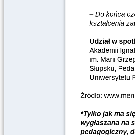
–
Do końca cz
kształcenia z
Udział w spotk
Akademii Igna
im. Marii Grz
Słupsku, Peda
Uniwersytetu 
Źródło: www.men.
*Tylko jak ma si
wygłaszana na s
pedagogiczny, d