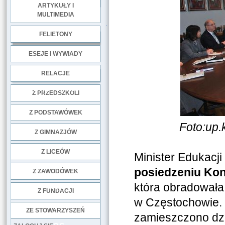
ARTYKUŁY I
MULTIMEDIA
.
FELIETONY
ESEJE I WYWIADY
.
RELACJE
DOBRE PRAKTYKI
Z PRZEDSZKOLI
Z PODSTAWÓWEK
Foto:up.
Z GIMNAZJÓW
Z LICEÓW
Minister Edukacj
posiedzeniu Kon
Z ZAWODÓWEK
która obradowała
NGO
Z FUNDACJI
w Częstochowie. 
ZE STOWARZYSZEŃ
zamieszczono dzi