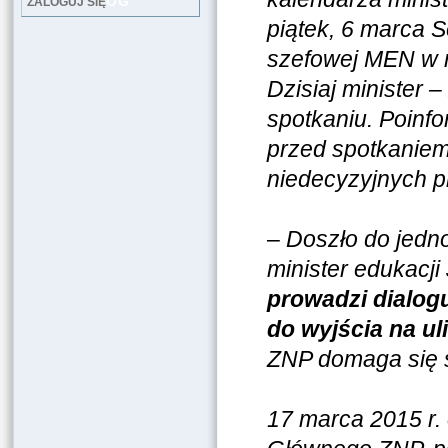
LOG
ZALOGUJ SIĘ
piątek, 6 marca Se
szefowej MEN w 
Dzisiaj minister 
spotkaniu. Poinfo
przed spotkaniem
niedecyzyjnych 
–
Doszło do jedn
minister edukacj
prowadzi dialog
do wyjścia na ul
ZNP domaga się 
17 marca 2015 r.