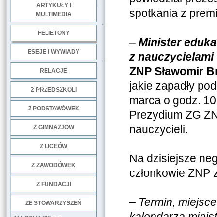
ARTYKUŁY I
spotkania z prem
MULTIMEDIA
.
FELIETONY
–
Minister eduk
ESEJE I WYWIADY
z nauczycielami
.
ZNP Sławomir Br
RELACJE
jakie zapadły pod
DOBRE PRAKTYKI
Z PRZEDSZKOLI
marca o godz. 10
Z PODSTAWÓWEK
Prezydium ZG ZNP
nauczycieli.
Z GIMNAZJÓW
Z LICEÓW
Na dzisiejsze ne
Z ZAWODÓWEK
członkowie ZNP z 
NGO
Z FUNDACJI
–
Termin, miejsce
ZE STOWARZYSZEŃ
kalendarza minist