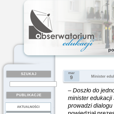
mar
SZUKAJ
Minister edu
9
–
Doszło do jedn
PUBLIKACJE
minister edukacji
prowadzi dialogu 
AKTUALNOŚCI
.
powiedział preze