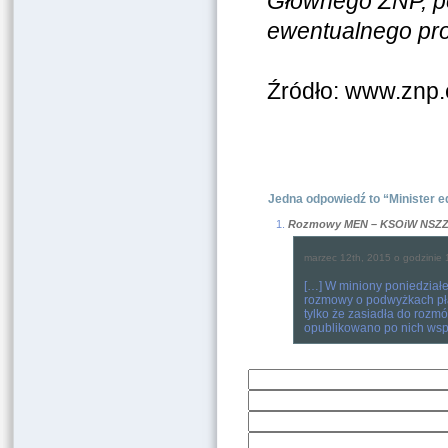
Głównego ZNP, po
ewentualnego prot
Źródło: www.znp.
Jedna odpowiedź to “Minister e
Rozmowy MEN – KSOiW NSZZ „
marzec 12th, 2015 o godzinie 
[…] W miniony poniedziałe
rozmowy o podwyżkach płac
tylko że zasiadła do rozm
opublikowano po nich wspól