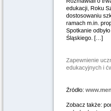
Rozmawiali o trw
edukacji, Roku 
dostosowaniu szk
ramach m.in. pro
Spotkanie odbył
Śląskiego. […]
Zapewnienie ucz
edukacyjnych i ć
Źródło:
www.men.
Zobacz także: por