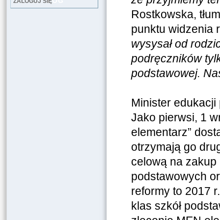
LOG
ZALOGUJ SIĘ
Rostkowska, tłu
punktu widzenia 
wysysał od rodzic
podręczników tyl
podstawowej. Nas
Minister edukacji
Jako pierwsi, 1 
elementarz” dosta
otrzymają go dru
celową na zakup 
podstawowych or
reformy to 2017 r
klas szkół podst