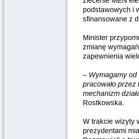
zlecenie MEN ele
podstawowych i w
sfinansowane z do
Minister przypomn
zmianę wymagań 
zapewnienia wiel
–
Wymagamy od wy
pracowało przez t
mechanizm dział
Rostkowska.
W trakcie wizyty
prezydentami mias