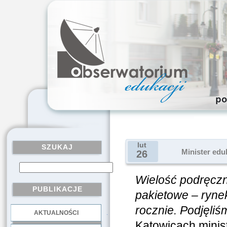
lut
SZUKAJ
Minister edu
26
Wielość podręczn
PUBLIKACJE
pakietowe – ryne
rocznie. Podjęliś
AKTUALNOŚCI
.
Katowicach minis