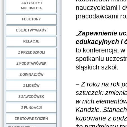
ARTYKUŁY I
nauczycielami i 
MULTIMEDIA
.
pracodawcami ro
FELIETONY
ESEJE I WYWIADY
„
Zapewnienie uc
.
edukacyjnych i 
RELACJE
to konferencja, w
DOBRE PRAKTYKI
Z PRZEDSZKOLI
spotkaniu uczestn
Z PODSTAWÓWEK
śląskich szkół.
Z GIMNAZJÓW
–
Z roku na rok 
Z LICEÓW
sztuczek: zmieni
Z ZAWODÓWEK
w nich elementów 
NGO
Z FUNDACJI
Kandzie, Stanach
kupowane z budże
ZE STOWARZYSZEŃ
że przyjmiemy t