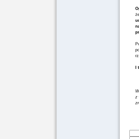
O
ż
u
n
p
P
p
r
I
W
z
z