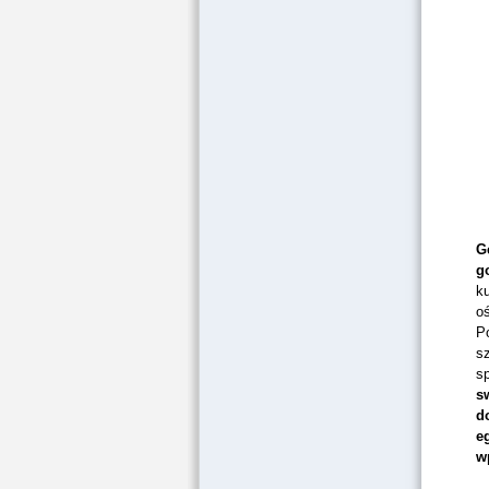
G
g
ku
o
P
s
s
s
d
e
w