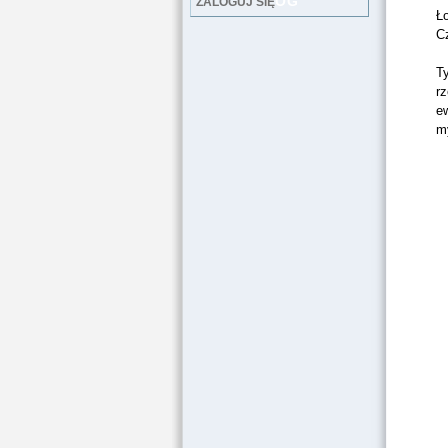
LOG
ZALOGUJ SIĘ
Ł
Cz
T
rz
e
m