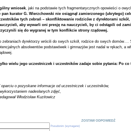
gólny wniosek
, jaki na podstawie tych fragmentarycznych opowieści o owyc
e
pan kurator G. Wierzchowski nie osiągnął zamierzonego (ukrytego) cel
czestników tych zebrań – skonfliktowanie rodziców z dyrektorami szkół
auczycieli, aby wywarli oni presję na nauczycieli, by ci odstąpili od zam
rzyczynili się do wygranej w tym konflikcie strony rządowej.
o zebraniach dyrektorzy wrócili do swych szkół, rodzice do swych domów…. S
otencjalnych absolwentów podstawówek i gimnazjów jest nadal w rękach, a wł
ządowej.
 tylko wielu jego uczestniczek i uczestników zadaje sobie pytania: Po co 
 oparciu o pozyskane informacje od uczestniczek i uczestników,
 wykorzystaniem nadesłanych zdjęć,
redagował Włodzisław Kuzitowicz
ZOSTAW ODPOWIEDŹ
Pseudonim (wymagane)