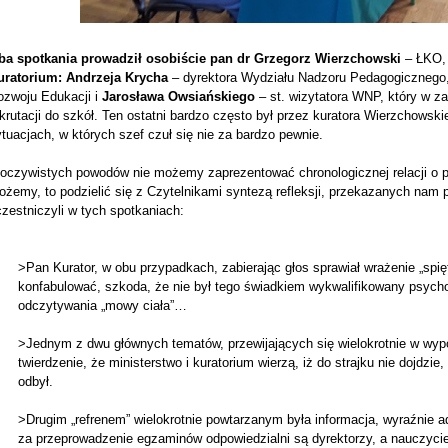
ba spotkania prowadził osobiście pan dr Grzegorz Wierzchowski
– ŁKO
uratorium: Andrzeja Krycha
– dyrektora Wydziału Nadzoru Pedagogicznego
ozwoju Edukacji i
Jarosława Owsiańskiego
– st. wizytatora WNP, który w 
krutacji do szkół. Ten ostatni bardzo często był przez kuratora Wierzchows
tuacjach, w których szef czuł się nie za bardzo pewnie.
 oczywistych powodów nie możemy zaprezentować chronologicznej relacji o p
żemy, to podzielić się z Czytelnikami syntezą refleksji, przekazanych nam 
zestniczyli w tych spotkaniach:
>Pan Kurator, w obu przypadkach, zabierając głos sprawiał wrażenie „spi
konfabulować, szkoda, że nie był tego świadkiem wykwalifikowany psych
odczytywania „mowy ciała”…
>Jednym z dwu głównych tematów, przewijających się wielokrotnie w wyp
twierdzenie, że ministerstwo i kuratorium wierzą, iż do strajku nie dojdzi
odbył.
>Drugim „refrenem” wielokrotnie powtarzanym była informacja, wyraźnie 
za przeprowadzenie egzaminów odpowiedzialni są dyrektorzy, a nauczycie