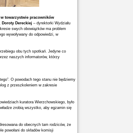
,
w towarzystwie pracowników
,
Doroty Dereckiej
– dyrektorki Wydziału
zakresie swych obowiązków ma problem
kiego wywoływany do odpowiedzi, w
rzebiegu obu tych spotkań. Jedyne co
przez naszych informatorów, którzy
ętego”. O powodach tego stanu nie będziemy
olog z przeszkoleniem w zakresie
owiedziach kuratora Wierzchowskiego, było
e, władze zrobią wszystko, aby egzamin się
adresowana do obecnych tam rodziców, że
le powołani do składów komisji