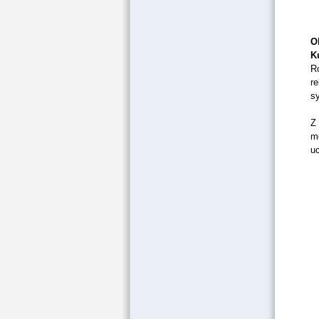
O
K
R
re
sy
Z
mo
uc