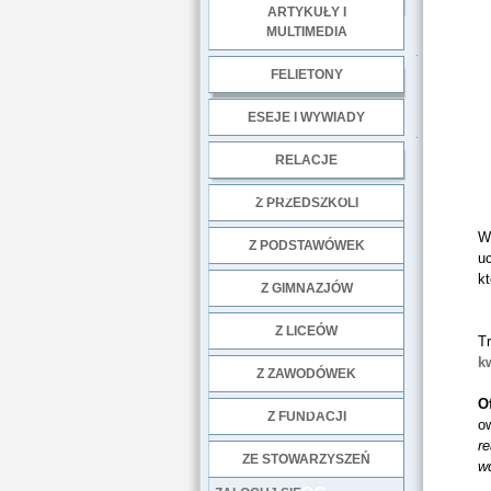
ARTYKUŁY I
MULTIMEDIA
.
FELIETONY
ESEJE I WYWIADY
.
RELACJE
DOBRE PRAKTYKI
Z PRZEDSZKOLI
W
Z PODSTAWÓWEK
uc
kt
Z GIMNAZJÓW
Z LICEÓW
Tr
k
Z ZAWODÓWEK
O
NGO
Z FUNDACJI
ow
re
ZE STOWARZYSZEŃ
w