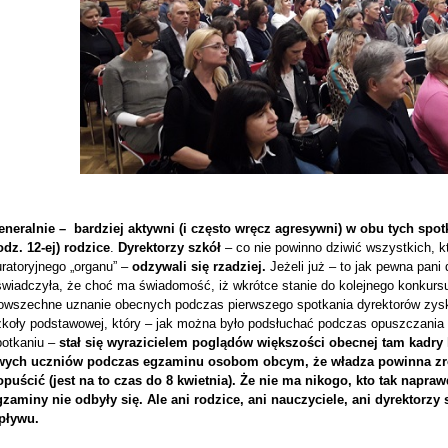
eneralnie – bardziej aktywni (i często wręcz agresywni) w obu tych spotk
odz. 12-ej) rodzice
.
Dyrektorzy szkół
– co nie powinno dziwić wszystkich, kt
ratoryjnego „organu” –
odzywali się rzadziej.
Jeżeli już – to jak pewna pani 
świadczyła, że choć ma świadomość, iż wkrótce stanie do kolejnego konkursu
owszechne uznanie obecnych podczas pierwszego spotkania dyrektorów zysk
zkoły podstawowej, który – jak można było podsłuchać podczas opuszczania 
potkaniu –
stał się wyrazicielem poglądów większości obecnej tam kadry 
wych uczniów podczas egzaminu osobom obcym, że władza powinna zrob
opuścić (jest na to czas do 8 kwietnia). Że nie ma nikogo, kto tak napra
gzaminy nie odbyły się. Ale ani rodzice, ani nauczyciele, ani dyrektorzy
pływu.