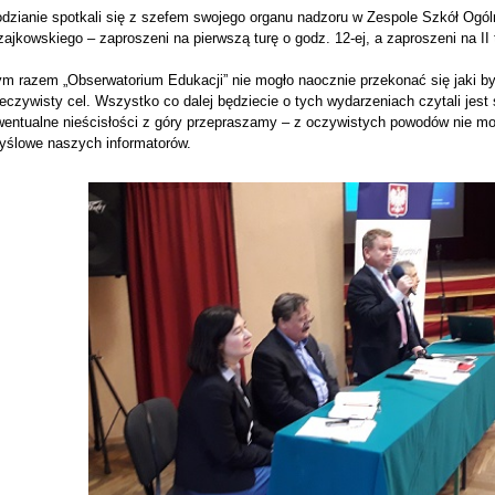
odzianie spotkali się z szefem swojego organu nadzoru w
Zespole Szkół Ogóln
ajkowskiego – zaproszeni na pierwszą turę o godz. 12-ej, a zaproszeni na II 
ym razem „Obserwatorium Edukacji” nie mogło naocznie przekonać się jaki by
eczywisty cel. Wszystko co dalej będziecie o tych wydarzeniach czytali jest s
wentualne nieścisłości z góry przepraszamy – z oczywistych powodów nie m
yślowe naszych informatorów.