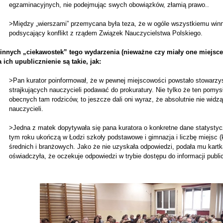
egzaminacyjnych, nie podejmując swych obowiązków, złamią prawo..
>Między „wierszami” przemycana była teza, że w ogóle wszystkiemu winni
podsycający konflikt z rządem Związek Nauczycielstwa Polskiego.
 innych „ciekawostek” tego wydarzenia (nieważne czy miały one miejsce 
 ich upublicznienie są takie, jak:
>Pan kurator poinformował, że w pewnej miejscowości powstało stowarzy
strajkujących nauczycieli podawać do prokuratury. Nie tylko że ten pomys
obecnych tam rodziców, to jeszcze dali oni wyraz, że absolutnie nie widz
nauczycieli.
>Jedna z matek dopytywała się pana kuratora o konkretne dane statystyc
tym roku ukończą w Łodzi szkoły podstawowe i gimnazja i liczbę miejsc (
średnich i branżowych. Jako że nie uzyskała odpowiedzi, podała mu kartk
oświadczyła, że oczekuje odpowiedzi w trybie dostępu do informacji publi