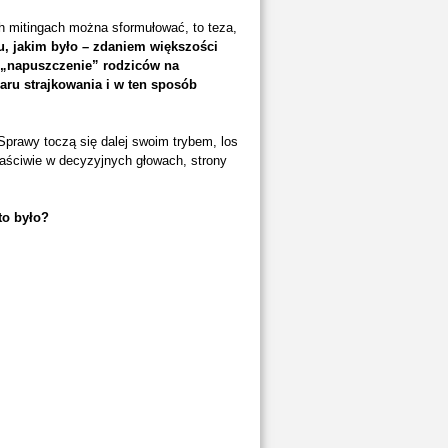
h mitingach można sformułować, to teza,
u, jakim było – zdaniem większości
, „napuszczenie” rodziców na
iaru strajkowania i w ten sposób
prawy toczą się dalej swoim trybem, los
aściwie w decyzyjnych głowach, strony
to było?