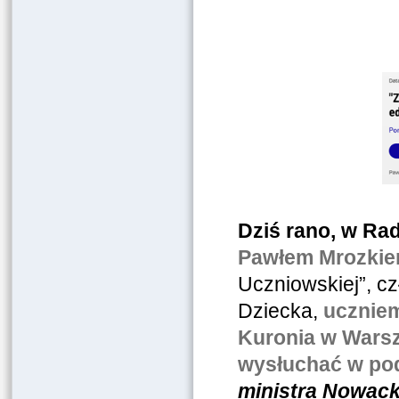
Dziś rano, w Ra
Pawłem Mrozki
Uczniowskiej”, c
Dziecka,
uczniem
Kuronia w Wars
wysłuchać w po
ministra Nowacka