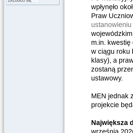
LOG
ZALOGUJ SIĘ
wpłynęło oko
Praw Ucznio
ustanowieni
wojewódzkim,
m.in. kwestię
w ciągu roku
klasy), a pra
zostaną prze
ustawowy.
MEN jednak z
projekcie będ
Największa d
września 202