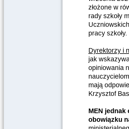
złożone w rów
rady szkoły 
Uczniowskich,
pracy szkoły.
Dyrektorzy i 
jak wskazywal
opiniowania n
nauczycielom
mają odpowied
Krzysztof Ba
MEN jednak 
obowiązku n
ministerialne