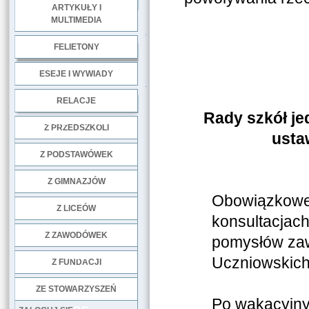
ARTYKUŁY I
MULTIMEDIA
.
FELIETONY
ESEJE I WYWIADY
.
RELACJE
Rady szkół je
DOBRE PRAKTYKI
Z PRZEDSZKOLI
usta
Z PODSTAWÓWEK
Z GIMNAZJÓW
Obowiązkowe 
Z LICEÓW
konsultacjac
Z ZAWODÓWEK
pomysłów zaw
NGO
Uczniowskich
Z FUNDACJI
ZE STOWARZYSZEŃ
Po wakacyjny