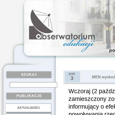
paź
SZUKAJ
MEN wysłucha
3
Wczoraj (2 paźdz
PUBLIKACJE
zamieszczony zos
informujący o efe
AKTUALNOŚCI
.
powoływania rzec