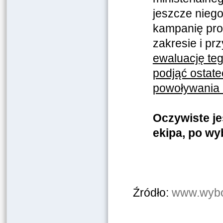
jeszcze niego
kampanię pro
zakresie i pr
ewaluację te
podjąć ostat
powoływania 
Oczywiste je
ekipa, po wy
Źródło:
www.wybo