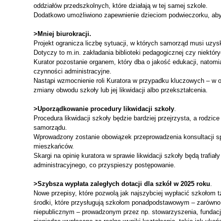
oddziałów przedszkolnych, które działają w tej samej szkole.
Dodatkowo umożliwiono zapewnienie dzieciom podwieczorku, aby
>Mniej biurokracji.
Projekt ogranicza liczbę sytuacji, w których samorząd musi uzys
Dotyczy to m.in. zakładania biblioteki pedagogicznej czy niektó
Kurator pozostanie organem, który dba o jakość edukacji, natomi
czynności administracyjne.
Nastąpi wzmocnienie roli Kuratora w przypadku kluczowych – w o
zmiany obwodu szkoły lub jej likwidacji albo przekształcenia.
>Uporządkowanie procedury likwidacji szkoły
.
Procedura likwidacji szkoły będzie bardziej przejrzysta, a rodzic
samorządu.
Wprowadzony zostanie obowiązek przeprowadzenia konsultacji s
mieszkańców.
Skargi na opinię kuratora w sprawie likwidacji szkoły będą trafi
administracyjnego, co przyspieszy postępowanie.
>Szybsza wypłata zaległych dotacji dla szkół w 2025 roku
.
Nowe przepisy, które pozwolą jak najszybciej wypłacić szkołom t
środki, które przysługują szkołom ponadpodstawowym – zarówno
niepublicznym – prowadzonym przez np. stowarzyszenia, fundacje