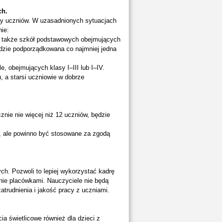
ch.
by uczniów. W uzasadnionych sytuacjach
ie:
ale także szkół podstawowych obejmujących
dzie podporządkowana co najmniej jedna
e, obejmujących klasy I–III lub I–IV.
, a starsi uczniowie w dobrze
znie nie więcej niż 12 uczniów, będzie
ł, ale powinno być stosowane za zgodą
h. Pozwoli to lepiej wykorzystać kadrę
nie placówkami. Nauczyciele nie będą
atrudnienia i jakość pracy z uczniami.
 świetlicowe również dla dzieci z