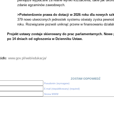
pieniądze wypłacane za realne wyniki kształcenia, takie jak uko
zdanie egzaminów zawodowych.
>Potwierdzenie prawa do dotacji w 2026 roku dla nowych szk
379 nowo utworzonych jednostek systemu oświaty zyska pewność
roku. Rozwiązanie pozwoli uniknąć przerw w finansowaniu działal
Projekt ustawy zostaje skierowany do prac parlamentarnych. Nowe 
po 14 dniach od ogłoszenia w Dzienniku Ustaw.
ródło:
www.gov.pl/web/edukacja/
ZOSTAW ODPOWIEDŹ
Pseudonim (wymagane)
E-mail (niepublikowany) (required)
Strona WWW