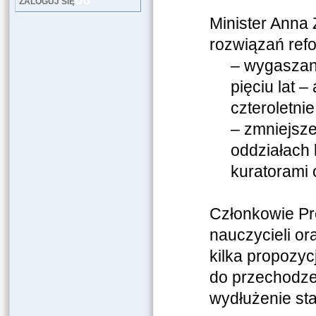
LOG
ZALOGUJ SIĘ
Minister Anna 
rozwiązań refo
– wygaszan
pięciu lat 
czteroletnie
– zmniejsze
oddziałach 
kuratorami 
Członkowie Pre
nauczycieli or
kilka propozy
do przechodze
wydłużenie st