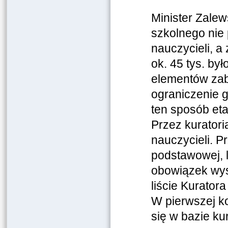
Minister Zalew
szkolnego nie 
nauczycieli, a
ok. 45 tys. b
elementów zab
ograniczenie
ten sposób et
Przez kurator
nauczycieli. P
podstawowej, l
obowiązek wys
liście Kuratora
W pierwszej ko
się w bazie ku