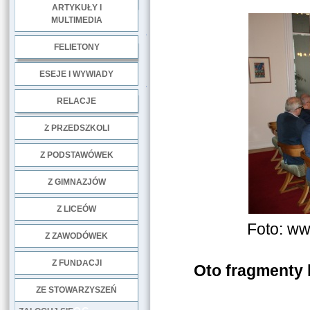
ARTYKUŁY I
MULTIMEDIA
.
FELIETONY
ESEJE I WYWIADY
.
RELACJE
DOBRE PRAKTYKI
Z PRZEDSZKOLI
Z PODSTAWÓWEK
Z GIMNAZJÓW
Z LICEÓW
Foto: ww
Z ZAWODÓWEK
NGO
Z FUNDACJI
Oto fragmenty 
ZE STOWARZYSZEŃ