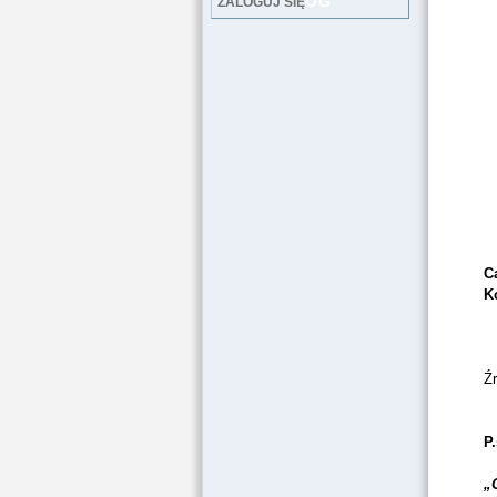
LOG
ZALOGUJ SIĘ
Ca
K
Źr
P.
„