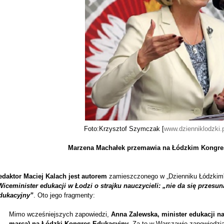
Foto:Krzysztof Szymczak [
www.dzienniklodzki.p
Marzena Machałek przemawia na Łódzkim Kongre
edaktor Maciej Kalach jest autorem
zamieszczonego w „Dzienniku Łódzki
Wiceminister edukacji w Łodzi o strajku nauczycieli: „nie da się przes
dukacyjny”
. Oto jego fragmenty:
Mimo wcześniejszych zapowiedzi,
Anna Zalewska, minister edukacji na
marca) na Łódzki Kongres Edukacyjny
. Za to w Warszawie zapowiedzia