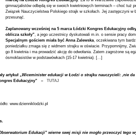
gimnazjalistów odbędą się w swoich kwietniowych terminach – choć tuż p
Związek Nauczycielstwa Polskiego strajk w szkołach. Jej zastępczyni w Ł
przesunąć.
Zaplanowany wcześniej na 5 marca Łódzki Kongres Edukacyjny odb
oblicza szkoły”
, a jego uczestnicy dyskutowali m.in. o sensie pracy dom
Specjalnym gościem miała być Anna Zalewska
, oczekiwana tym bardzi
poniedziałku zmaga się z widmem strajku w oświacie. Przypomnijmy, Zw
go 8 kwietnia i ma prowadzić akcję do odwołania. Zatem zagrożone są egz
ósmoklasistów w podstawówkach (15-17 kwietnia). […]
ły artykuł „
Wiceminister edukacji w Łodzi o strajku nauczycieli: ‚nie d
ongres Edukacyjny” –
TUTAJ
ódło: www.dzienniklodzki.pl
s.
Obserwatorium Edukacji” wierne swej misji nie mogło przeoczyć tego w