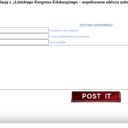
elację z „Łódzkiego Kongresu Edukacyjnego – współczesne oblicza szko
ZOSTAW ODPOWIEDŹ
Pseudonim (wymagane)
E-mail (niepublikowany) (required)
Strona WWW
(c) Obserwatorium Edukacji