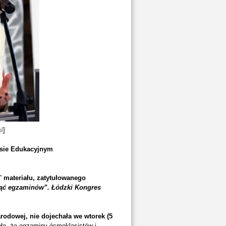
l
]
sie Edukacyjnym
m”
materiału, zatytułowanego
unąć egzaminów”. Łódzki Kongres
rodowej, nie dojechała we wtorek (5
ła, że egzaminy ósmoklasistów i