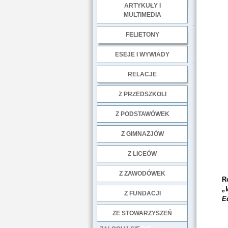
ARTYKUŁY I
MULTIMEDIA
.
FELIETONY
ESEJE I WYWIADY
.
RELACJE
DOBRE PRAKTYKI
Z PRZEDSZKOLI
Z PODSTAWÓWEK
Z GIMNAZJÓW
Z LICEÓW
Z ZAWODÓWEK
R
NGO
„
Z FUNDACJI
E
ZE STOWARZYSZEŃ