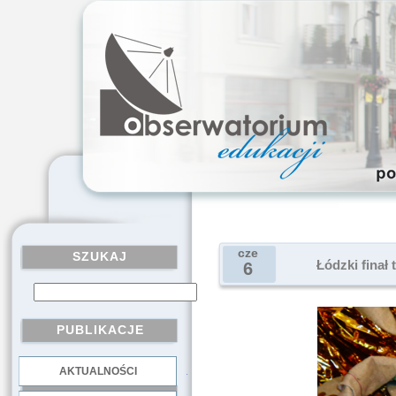
cze
SZUKAJ
Łódzki finał
6
PUBLIKACJE
AKTUALNOŚCI
.