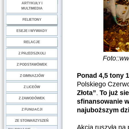
ARTYKUŁY I
MULTIMEDIA
.
FELIETONY
ESEJE I WYWIADY
.
RELACJE
DOBRE PRAKTYKI
Z PRZEDSZKOLI
Foto:
:ww
Z PODSTAWÓWEK
Ponad 4,5 tony 1
Z GIMNAZJÓW
Polskiego Czerw
Z LICEÓW
Złota”
.
To już si
Z ZAWODÓWEK
sfinansowanie 
NGO
najuboższym dz
Z FUNDACJI
ZE STOWARZYSZEŃ
Akcja ruszyła na