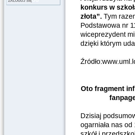
LOG
ZALOGUJ SIĘ
konkurs w szkoł
złota”.
Tym razem
Podstawowa nr 11
wiceprezydent mi
dzięki którym uda
Źródło:www.uml.l
Oto fragment in
fanpag
Dzisiaj podsumowa
ogarniała nas od
szkół i przedszko