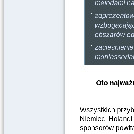
metodami nau
zaprezentow
wzbogacając
obszarów edu
zacieśnienie
montessoria
Oto najważn
Wszystkich przyby
Niemiec, Holandii
sponsorów powita