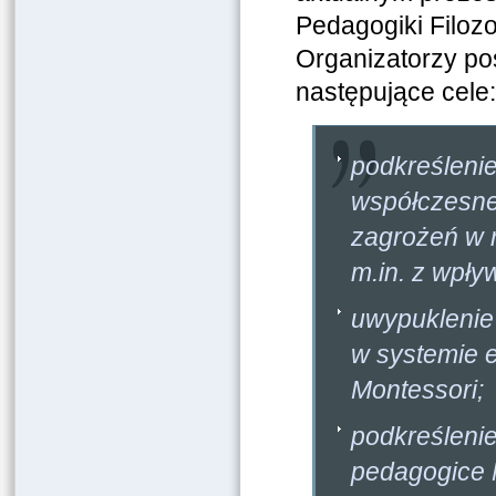
Pedagogiki Filoz
Organizatorzy pos
następujące cele:
podkreśleni
współczesnej
zagrożeń w 
m.in. z wpły
uwypuklenie 
w systemie 
Montessori;
podkreślenie
pedagogice 