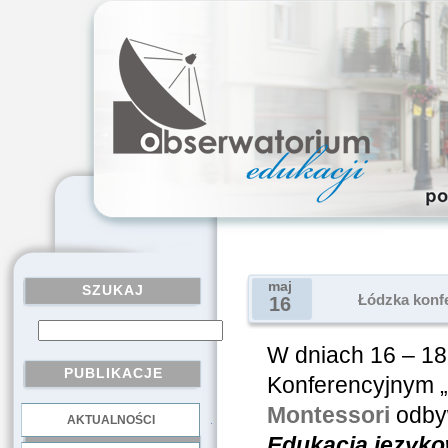
maj
SZUKAJ
Łódzka konfe
16
W dniach 16 – 1
PUBLIKACJE
Konferencyjnym 
Montessori
odbyw
AKTUALNOŚCI
.
Edukacja języko