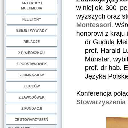
ARTYKUŁY I
w niej ok. 300 pe
MULTIMEDIA
.
wyższych oraz st
FELIETONY
Montessori
. Wśr
ESEJE I WYWIADY
honorowi z kraju 
.
dr Gudula Mei
RELACJE
prof. Harald 
DOBRE PRAKTYKI
Z PRZEDSZKOLI
Münster, wybi
Z PODSTAWÓWEK
prof. dr hab. 
Języka Polski
Z GIMNAZJÓW
Z LICEÓW
Konferencja połą
Z ZAWODÓWEK
Stowarzyszenia
NGO
Z FUNDACJI
ZE STOWARZYSZEŃ